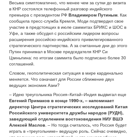
Весьма симптоматично, что менее чем за сутки до визита
в КНР состоялся телефонный разговор индийского
премьера с президентом РФ
Владимиром Путиным
. Как
сообщила пресс-служба Кремля, Моди подтвердил свое
участие в предстоящих в июле саммитах БРИКС и ШОС в
Уфе, а также обсудил с российским лидером вопросы
расширения российско-индийского привилегированного
стратегического партнерства. А за считанные дни до этого
Путин принимал в Москве председателя КНР Си
Цзиньпина: по итогам саммита было подписано более 30
соглашений.
Словом, геополитическая ситуация в мире кардинально
меняется. Что означает для России сближение двух
ведущих экономик Азии?
– Идею треугольника Россия–Китай–Индия выдвигал еще
Евгений Примаков в конце 1990-х, – напоминает
директор Центра стратегических исследований Китая
Российского университета дружбы народов (РУДН),
заведующий отделением востоковедения НИУ ВШЭ
Алексей Маслов
. – Но тогда считалось, что Россия будет
играть в «треугольнике» ведущую роль. Сейчас очевидно,