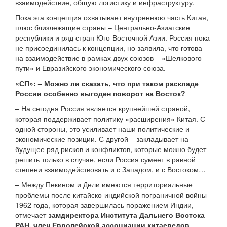
взаимодействие, общую логистику и инфраструктуру.
Пока эта концепция охватывает внутреннюю часть Китая,
плюс близлежащие страны – Центрально-Азиатские
республики и ряд стран Юго-Восточной Азии. Россия пока
не присоединилась к концепции, но заявила, что готова
на взаимодействие в рамках двух союзов – «Шелкового
пути» и Евразийского экономического союза.
«СП»: – Можно ли сказать, что при таком раскладе
России особенно выгоден поворот на Восток?
– На сегодня Россия является крупнейшей страной,
которая поддерживает политику «расширения» Китая. С
одной стороны, это усиливает наши политические и
экономические позиции. С другой – закладывает на
будущее ряд рисков и конфликтов, которые можно будет
решить только в случае, если Россия сумеет в равной
степени взаимодействовать и с Западом, и с Востоком…
– Между Пекином и Дели имеются территориальные
проблемы после китайско-индийской пограничной войны
1962 года, которая завершилась поражением Индии, –
отмечает
замдиректора Института Дальнего Востока
РАН, член Европейской ассоциации китаеведов