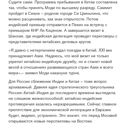
Судите сами. Программа пребывания в Китае составлена
так, чтобы принять Моди по высшему разряду. Саммит
пройдет в Сиане – родном городе Си Цзиньпина, что
можно расценивать, как знак открытости. Потом
индийский премьер отправится в Пекин на встречу с
премьером КНР Ли Кэцяном. А завершится визит в
Шанхае, где индийская делегация проведет переговоры с
представителями китайских деловых кругов.
«Я давно с нетерпением ждал поездки в Китай. XXI век
принадлежит Азии. Надеюсь, что мой визит не только
укрепит китайско-индийскую дружбу, но и станет новой
вехой в отношениях развивающихся стран Азии и всего
мира»,– заявил Моди накануне турне.
Для России сближение Индии и Китая – тоже вопрос
архиважный. Давняя идея стратегического треугольника
Россия–Китай–Индия до последнего времени выглядела
не слишком жизнеспособной: китайско-индийские
противоречия казались неразрешимыми. Сейчас главное
препятствие для экономической интеграции в Евразии
будет, видимо, устранено. Это значит, что перед Москвой
открываются новые перспективы на Востоке.