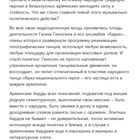
черпая в безыскусных армянских мелодиях силу и
стойкость. Что же стало главной темой этого музыкально-
политического действа?
Во всю свою недооцененную мощь проявились плоды
деятельности Гагика Гиносяна и его ансамбля «Карин»,
члены которого развернули программу реанимации
этнографических танцев, используя любую возможность,
любую площадку для организации массовых уроков. И
стало понятно: Гиносян не просто напоминает
утраченные архаичные танцевальные движения, он
воссоздает, он лепит отпечатанный в пластике народного
танца образ национального героя – его частица есть в
каждом армянине.
Армянские барды всех поколений, подхватив под мышки
родную семиструнную, выполнили свою миссию – быть
вместе с народом, быть своими в доску и едким,
доходчивым словом равнять песню с оружием. Элитных
бардов не бывает – их доверительная, почти интимная
интонация всегда понятна и близка, а в случае с
армянскими бардами еще и изысканна в манерах и
литературном слоге.