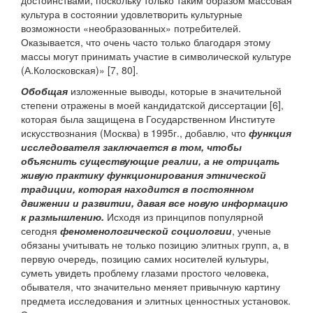
достоинствами, поскольку только таким образом массовая
культура в состоянии удовлетворить культурные
возможности «необразованных» потребителей.
Оказывается, что очень часто только благодаря этому
массы могут принимать участие в символической культуре
(А.Колосковская)» [7, 80].
Обобщая
изложенные выводы, которые в значительной
степени отражены в моей кандидатской диссертации [6],
которая была защищена в Государственном Институте
искусствознания (Москва) в 1995г., добавлю, что
функция
исследователя заключается в том, чтобы
объяснить существующие реалии, а не отрицать
живую практику функционирования этнической
традиции, которая находится в постоянном
движении и развитии, давая все новую информацию
к размышлению.
Исходя из принципов популярной
сегодня
феноменологической социологии
, ученые
обязаны учитывать не только позицию элитных групп, а, в
первую очередь, позицию самих носителей культуры,
суметь увидеть проблему глазами простого человека,
обывателя, что значительно меняет привычную картину
предмета исследования и элитных ценностных установок.