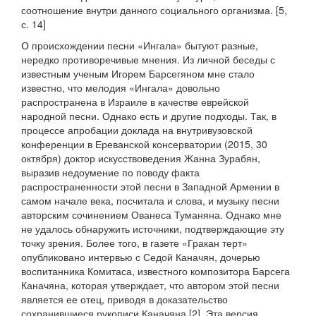
соотношение внутри данного социального организма. [5,
с. 14]
Օ происхождении песни «Ингала» бытуют разные,
нередко противоречивые мнения. Из личной беседы с
известным ученым Игорем Барсегяном мне стало
известно, что мелодия «Ингала» довольно
распространена в Израиле в качестве еврейской
народной песни. Однако есть и другие подходы. Так, в
процессе апробации доклада на внутривузовской
конференции в Ереванской консерватории (2015, 30
октября) доктор искусствоведения Жанна Зурабян,
выразив недоумение по поводу факта
распространенности этой песни в Западной Армении в
самом начале века, посчитала и слова, и музыку песни
авторским сочинением Ованеса Туманяна. Однако мне
не удалось обнаружить источники, подтверждающие эту
точку зрения. Более того, в газете «Гракан терт»
опубликовано интервью с Седой Каначян, дочерью
воспитанника Комитаса, известного композитора Барсега
Каначяна, которая утверждает, что автором этой песни
является ее отец, приводя в доказательство
сохранившиеся рукописи Каначяна [2]. Эта версия