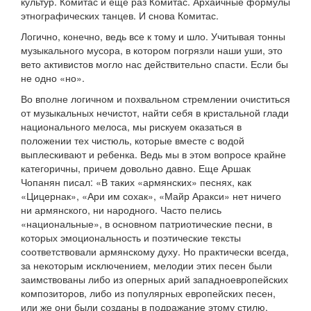
культур. Комитас и еще раз Комитас. Архаичные формулы
этнографических танцев. И снова Комитас.
Логично, конечно, ведь все к тому и шло. Учитывая тонны
музыкального мусора, в котором погрязли наши уши, это
вето активистов могло нас действительно спасти. Если бы
не одно «но».
Во вполне логичном и похвальном стремлении очиститься
от музыкальных нечистот, найти себя в кристальной глади
национального мелоса, мы рискуем оказаться в
положении тех чистюль, которые вместе с водой
выплескивают и ребенка. Ведь мы в этом вопросе крайне
категоричны, причем довольно давно. Еще Аршак
Чопанян писал: «В таких «армянских» песнях, как
«Цицернак», «Ари им сохак», «Майр Аракси» нет ничего
ни армянского, ни народного. Часто пелись
«национальные», в основном патриотические песни, в
которых эмоциональность и поэтические тексты
соответствовали армянскому духу. Но практически всегда,
за некоторым исключением, мелодии этих песен были
заимствованы либо из оперных арий западноевропейских
композиторов, либо из популярных европейских песен,
или же они были созданы в подражание этому стилю.