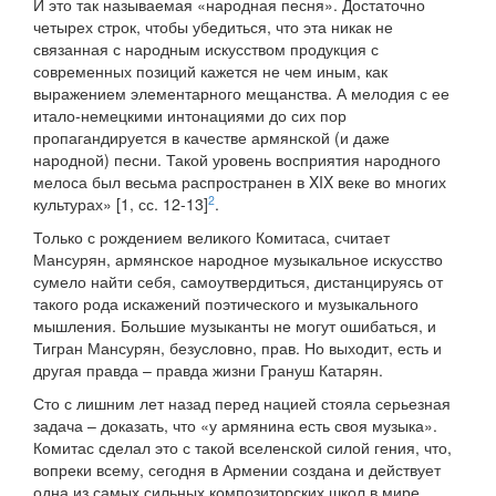
И это так называемая «народная песня». Достаточно
четырех строк, чтобы убедиться, что эта никак не
связанная с народным искусством продукция с
современных позиций кажется не чем иным, как
выражением элементарного мещанства. А мелодия с ее
итало-немецкими интонациями до сих пор
пропагандируется в качестве армянской (и даже
народной) песни. Такой уровень восприятия народного
мелоса был весьма распространен в XIX веке во многих
2
культурах» [1, сс. 12-13]
.
Только с рождением великого Комитаса, считает
Мансурян, армянское народное музыкальное искусство
сумело найти себя, самоутвердиться, дистанцируясь от
такого рода искажений поэтического и музыкального
мышления. Большие музыканты не могут ошибаться, и
Тигран Мансурян, безусловно, прав. Но выходит, есть и
другая правда – правда жизни Грануш Катарян.
Сто с лишним лет назад перед нацией стояла серьезная
задача – доказать, что «у армянина есть своя музыка».
Комитас сделал это с такой вселенской силой гения, что,
вопреки всему, сегодня в Армении создана и действует
одна из самых сильных композиторских школ в мире.