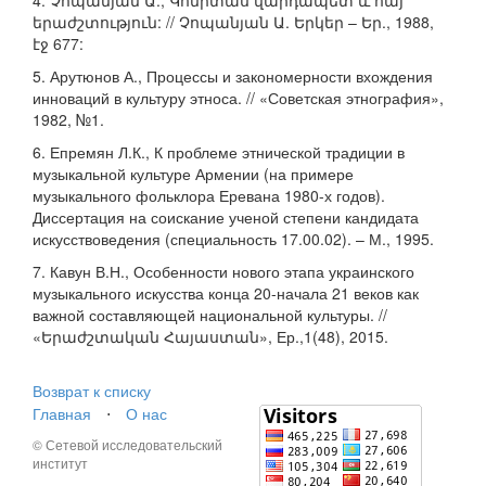
4. Չոպանյան Ա., Կոմիտաս վարդապետ և հայ
երաժշտություն: // Չոպանյան Ա. Երկեր – Եր., 1988,
էջ 677:
5. Арутюнов А., Процессы и закономерности вхождения
инноваций в культуру этноса. // «Советская этнография»,
1982, №1.
6. Епремян Л.К., К проблеме этнической традиции в
музыкальной культуре Армении (на примере
музыкального фольклора Еревана 1980-х годов).
Диссертация на соискание ученой степени кандидата
искусствоведения (специальность 17.00.02). – М., 1995.
7. Кавун В.Н., Особенности нового этапа украинского
музыкального искусства конца 20-начала 21 веков как
важной составляющей национальной культуры. //
«Երաժշտական Հայաստան», Ер.,1(48), 2015.
Возврат к списку
Главная
⋅
О нас
© Сетевой исследовательский
институт