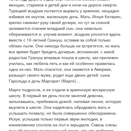
женщин, стариков и детей дни и ночи на дороге смерти.
Турецкий всадник пытается вырвать у армянки, нещадно
избивая ее кнутом, маленькую дочь. Мать, Искуи Катарян,
крепко сжимает руку своей дочери, но тут за спиной
заливается плачем младший сын, она невольно
оборачивается и, улучив момент, всадник уносится вдаль
вместе с 10-летней Грануш, оставив за собой только
облако пыли. Они никогда больше не встретятся, но мать
все время будет бредить дочерью, вспоминая, с какой
радостью Грануш впервые пошла в школу, как прилежно
училась, как любила петь и как ей особенно нравилась
одна из них. Мать спасется, она окажется в Америке,
разыщет своего мужа, родит еще двоих детей: сына
Гарольда и дочь Маргарет (Марге)…
Марге подросла, и ее отдали в армянскую воскресную
школу. В первый же день после занятий девочка,
запыхавшись, прибежала домой, напевая песню, которую
выучила в школе. Она надеялась обрадовать мать и
услышать похвалу, но была совершенно обескуражена.
Искуи, услышав только первые звуки мелодии, в
изнеможении сползла на пол и зарыдала. Сквозь слезы
она объяснила ошарашенной дочке, что это любимая