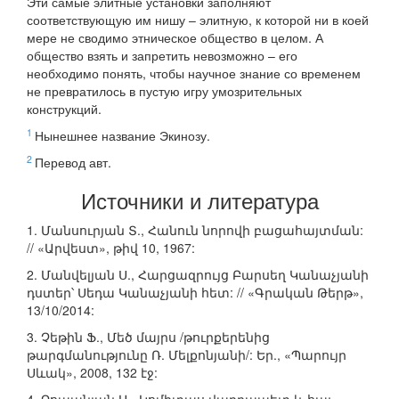
Эти самые элитные установки заполняют
соответствующую им нишу – элитную, к которой ни в коей
мере не сводимо этническое общество в целом. А
общество взять и запретить невозможно – его
необходимо понять, чтобы научное знание со временем
не превратилось в пустую игру умозрительных
конструкций.
1
Нынешнее название Экинозу.
2
Перевод авт.
Источники и литература
1. Մանսուրյան Տ., Հանուն նորովի բացահայտման:
// «Արվեստ», թիվ 10, 1967:
2. Մանվելյան Ս., Հարցազրույց Բարսեղ Կանաչյանի
դստեր՝ Սեդա Կանաչյանի հետ: // «Գրական Թերթ»,
13/10/2014:
3. Չեթին Ֆ., Մեծ մայրս /թուրքերենից
թարգմանությունը Ռ. Մելքոնյանի/: Եր., «Պարույր
Սևակ», 2008, 132 էջ: