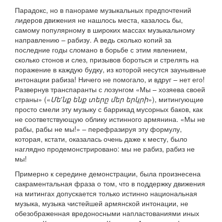
Парадокс, но в панораме музыкальных предпочтений
лидеров движения не нашлось места, казалось бы,
самому популярному в широких массах музыкальному
направлению – рабизу. А ведь сколько копий за
последние годы сломано в борьбе с этим явлением,
сколько стонов и слез, призывов бороться и стрелять на
поражение в каждую будку, из которой несутся заунывные
интонации рабиза! Ничего не помогало, и вдруг – нет его!
Развернув транспаранты с лозунгом «Мы – хозяева своей
страны» («
Մե'նք ենք տերը մեր երկրի
»), митингующие
просто смели эту музыку с баррикад мусорных баков, как
не соответствующую облику истинного армянина. «Мы не
рабы, рабы не мы!» – перефразируя эту формулу,
которая, кстати, оказалась очень даже к месту, было
наглядно продемонстрировано: мы не рабиз, рабиз не
мы!
Примерно к середине демонстрации, была произнесена
сакраментальная фраза о том, что в поддержку движения
на митингах допускается только истинно национальная
музыка, музыка чистейшей армянской интонации, не
обезображенная вредоносными напластованиями иных