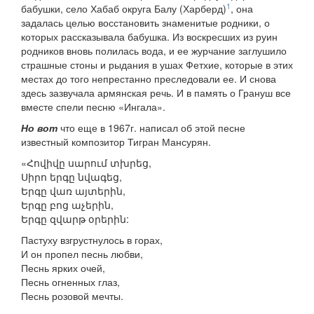
1
бабушки, село Хабаб округа Балу (Харберд)
, она
задалась целью восстановить знаменитые родники, о
которых рассказывала бабушка. Из воскресших из руин
родников вновь полилась вода, и ее журчание заглушило
страшные стоны и рыдания в ушах Фетхие, которые в этих
местах до того непрестанно преследовали ее. И снова
здесь зазвучала армянская речь. И в память о Грануш все
вместе спели песню «Ингала».
Но вот
что еще в 1967г. написал об этой песне
известный композитор Тигран Мансурян.
«Հովիվը սարում տխրեց,
Սիրո երգը նվագեց,
Երգը վառ այտերին,
Երգը բոց աչերին,
Երգը զվարթ օրերին:
Пастуху взгрустнулось в горах,
И он пропел песнь любви,
Песнь ярких очей,
Песнь огненных глаз,
Песнь розовой мечты.