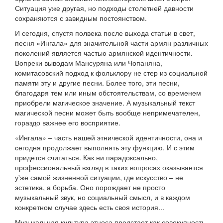
Ситуация уже другая, но подходы столетней давности
сохраняются с завидным постоянством.
И сегодня, спустя полвека после выхода статьи в свет,
песня «Ингала» для значительной части армян различных
поколений является частью армянской идентичности.
Вопреки выводам Мансуряна или Чопаняна,
комитасовский подход к фольклору не стер из социальной
памяти эту и другие песни. Более того, эти песни,
благодаря тем или иным обстоятельствам, со временем
приобрели магическое значение. А музыкальный текст
магической песни может быть вообще непримечателен,
гораздо важнее его восприятие.
«Ингала» – часть нашей этнической идентичности, она и
сегодня продолжает выполнять эту функцию. И с этим
придется считаться. Как ни парадоксально,
профессиональный взгляд в таких вопросах оказывается
у'же самой жизненной ситуации, где искусство – не
эстетика, а борьба. Оно порождает не просто
музыкальный звук, но социальный смысл, и в каждом
конкретном случае здесь есть своя история...
Музыкальная культура этноса предстает как совокупность