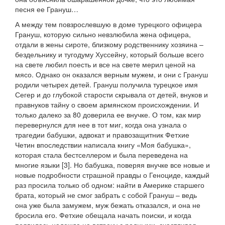
песня ее Грануш…
А между тем повзрослевшую в доме турецкого офицера
Грануш, которую сильно невзлюбила жена офицера,
отдали в жены сироте, близкому родственнику хозяина –
бездельнику и тугодуму Хуссейну, который больше всего
на свете любил поесть и все на свете мерил ценой на
мясо. Однако он оказался верным мужем, и они с Грануш
родили четырех детей. Грануш получила турецкое имя
Сегер и до глубокой старости скрывала от детей, внуков и
правнуков тайну о своем армянском происхождении. И
только далеко за 80 доверила ее внучке. О том, как мир
перевернулся для нее в тот миг, когда она узнала о
трагедии бабушки, адвокат и правозащитник Фетхие
Четин впоследствии написала книгу «Моя бабушка»,
которая стала бестселлером и была переведена на
многие языки [3]. Но бабушка, поверяя внучке все новые и
новые подробности страшной правды о Геноциде, каждый
раз просила только об одном: найти в Америке старшего
брата, который не смог забрать с собой Грануш – ведь
она уже была замужем, муж бежать отказался, и она не
бросила его. Фетхие обещала начать поиски, и когда