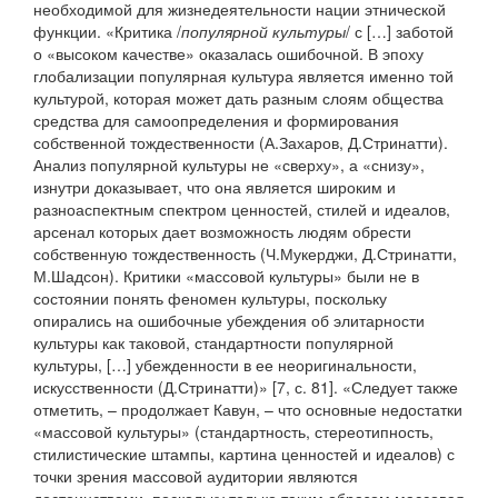
необходимой для жизнедеятельности нации этнической
функции. «Критика /
популярной культуры
/ с […] заботой
о «высоком качестве» оказалась ошибочной. В эпоху
глобализации популярная культура является именно той
культурой, которая может дать разным слоям общества
средства для самоопределения и формирования
собственной тождественности (А.Захаров, Д.Стринатти).
Анализ популярной культуры не «сверху», а «снизу»,
изнутри доказывает, что она является широким и
разноаспектным спектром ценностей, стилей и идеалов,
арсенал которых дает возможность людям обрести
собственную тождественность (Ч.Мукерджи, Д.Стринатти,
М.Шадсон). Критики «массовой культуры» были не в
состоянии понять феномен культуры, поскольку
опирались на ошибочные убеждения об элитарности
культуры как таковой, стандартности популярной
культуры, […] убежденности в ее неоригинальности,
искусственности (Д.Стринатти)» [7, с. 81]. «Следует также
отметить, – продолжает Кавун, – что основные недостатки
«массовой культуры» (стандартность, стереотипность,
стилистические штампы, картина ценностей и идеалов) с
точки зрения массовой аудитории являются