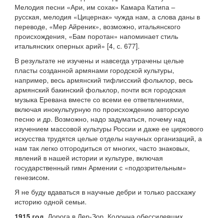
Мелодия песни «Ари, им сохак» Камара Катипа –
русская, мелодия «Цицернак» чужда нам, а слова даны в
переводе, «Мер Айреник», возможно, итальянского
происхождения, «Бам поротан» напоминает стиль
итальянских оперных арий» [4, с. 677].
В результате не изучены и навсегда утрачены целые
пласты созданной армянами городской культуры,
например, весь армянский тифлисский фольклор, весь
армянский бакинский фольклор, почти вся городская
музыка Еревана вместе со всеми ее ответвлениями,
включая инокультурную по происхождению авторскую
песню и др. Возможно, надо задуматься, почему над
изучением массовой культуры России и даже ее циркового
искусства трудятся целые отделы научных организаций, а
нам так легко отгородиться от многих, часто знаковых,
явлений в нашей истории и культуре, включая
государственный гимн Армении с «подозрительным»
генезисом.
Я не буду вдаваться в научные дебри и только расскажу
историю одной семьи.
1915 год
. Дорога в Дер-Зор. Колонна обессилевших