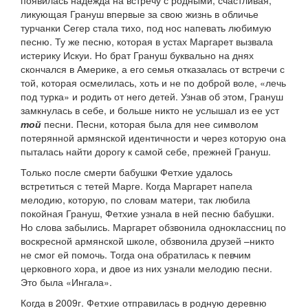
появилась надежда на встречу с родными, счастливая,
ликующая Грануш впервые за свою жизнь в обличье
турчанки Сегер стала тихо, под нос напевать любимую
песню. Ту же песню, которая в устах Маргарет вызвала
истерику Искуи. Но брат Грануш буквально на днях
скончался в Америке, а его семья отказалась от встречи с
той, которая осмелилась, хоть и не по доброй воле, «лечь
под турка» и родить от него детей. Узнав об этом, Грануш
замкнулась в себе, и больше никто не услышал из ее уст
той
песни. Песни, которая была для нее символом
потерянной армянской идентичности и через которую она
пыталась найти дорогу к самой себе, прежней Грануш.
Только после смерти бабушки Фетхие удалось
встретиться с тетей Марге. Когда Маргарет напела
мелодию, которую, по словам матери, так любила
покойная Грануш, Фетхие узнала в ней песню бабушки.
Но слова забылись. Маргарет обзвонила одноклассниц по
воскресной армянской школе, обзвонила друзей –никто
не смог ей помочь. Тогда она обратилась к певчим
церковного хора, и двое из них узнали мелодию песни.
Это была «Ингала».
Когда в 2009г. Фетхие отправилась в родную деревню