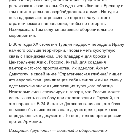
реализовать свои планы. Оттуда очень близко к Еревану и
там стоит отдельная азербайджанская армия. Но турки
пока сдерживают агрессивные порывы Баку с этого
стратегического направления, чтобы не потерять
Нахиджеван. Там ведутся активные оборонительные
мероприятия.
В 30-е годы ХХ столетия Турция недаром передала Ирану
намного больше территорий, чтобы иметь сухопутную
связь с Нахиджеваном. Это плацдарм для броска в
Центральную Азию, Россию, Китай, для создания
пантюркистского пространства. Их идеолог, Ахмет
Давутоглу, в своей книге "Стратегическая глубина" пишет,
что европейская цивилизация себя изжила и ей на смену
идет мусульманская цивилизация турецкого образца.
Некоторые силы спекулируют, говоря, что Россия может
использовать свою базу при столкновении с Грузией, но
это парадокс. В 24-й статье Договора записано, что база
не может быть использована в других целях, кроме как
определенных в документе. То есть, только при агрессии
против Армении.
Вагаршак Арутюнян — военный и общественно-