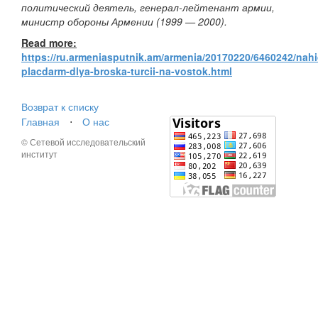
политический деятель, генерал-лейтенант армии,
министр обороны Армении (1999 — 2000).
Read more:
https://ru.armeniasputnik.am/armenia/20170220/6460242/nah
placdarm-dlya-broska-turcii-na-vostok.html
Возврат к списку
Главная
⋅
О нас
© Сетевой исследовательский
институт