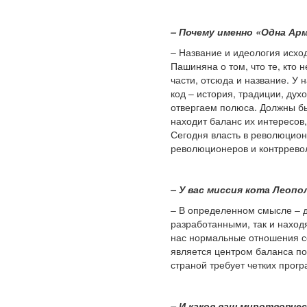
– Почему именно «Одна Арм
– Название и идеология исхо
Пашиняна о том, что те, кто
части, отсюда и название. У
код – история, традиции, дух
отвергаем полюса. Должны бы
находит баланс их интересов,
Сегодня власть в революцион
революционеров и контрревол
– У вас миссия кота Леоп
– В определенном смысле – д
разработанными, так и наход
нас нормальные отношения со
является центром баланса п
страной требует четких прог
– И каков ваш миротворче