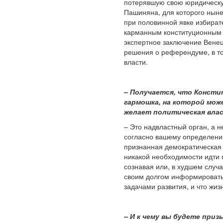
потерявшую свою юридическую
Пашиняна, для которого нын
при половинной явке избират
карманным конституционным с
экспертное заключение Вене
решения о референдуме, в то
власти.
– Получается, что Консти
гармошка, на которой мож
желает политическая вла
– Это надвластный орган, а н
согласно вашему определению
признанная демократическая 
никакой необходимости идти 
сознавая или, в худшем случа
своим долгом информировать 
задачами развития, и что жиз
– И к чему вы будете при