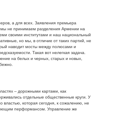
еров, а для всех. Заявления премьера
, мы не принимаем разделения Армении на
 всеми своими институтами и наш национальный
тивные, но мы, в отличие от таких партий, не
торый наводит мосты между полюсами и
редсказуемости. Такая вот нелегкая задача.
ение на белых и черных, старых и новых,
бежно.
ластях – дорожными картами, как
держивались отдельные общественные круги. У
 властью, которая сегодня, к сожалению, не
бляющим перформансом. Управление же