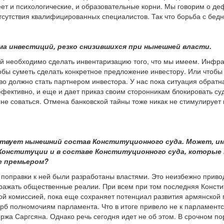
еет и психологические, и образовательные корни. Мы говорим о де
отсутствия квалифицированных специалистов. Так что борьба с бедн
ма инвестиций, резко снизившихся при нынешней власти.
й необходимо сделать инвентаризацию того, что мы имеем. Инфрас
обы суметь сделать конкретное предложение инвестору. Или чтобы 
во должно стать партнером инвестора. У нас пока ситуация обрат
ффективно, и еще и дает приказ своим сторонникам блокировать суд
 не соваться. Отмена банковской тайны тоже никак не стимулирует
ствует нынешний состав Конституционного суда. Может, и
 Конституции и в составе Конституционного суда, которые
е премьером?
 поправки к ней были разработаны властями. Это неизбежно привод
тражать общественные реалии. При всем при том последняя Констит
ой комиссией, пока еще сохраняет потенциал развития армянской
б полномочиям парламента. Что в итоге привело не к парламентс
ржа Саргсяна. Однако речь сегодня идет не об этом. В срочном по