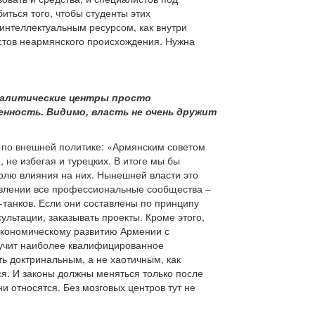
ться того, чтобы студенты этих
 интеллектуальным ресурсом, как внутри
истов неармянского происхождения. Нужна
аналитические центры просто
нность. Видимо, власть не очень дружит
ра по внешней политике: «Армянским советом
не избегая и турецких. В итоге мы бы
олю влияния на них. Нынешней власти это
тавлении все профессиональные сообщества –
к-танков. Если они составлены по принципу
ультации, заказывать проекты. Кроме этого,
 экономическому развитию Армении с
олучит наиболее квалифицированное
ть доктринальным, а не хаотичным, как
ся. И законы должны меняться только после
и относятся. Без мозговых центров тут не