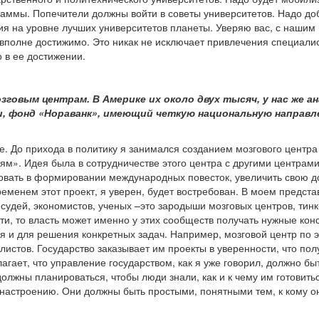
аммы. Попечители должны войти в советы университетов. Надо доби
ия на уровне лучших университетов планеты. Уверяю вас, с нашим
то вполне достижимо. Это никак не исключает привлечения специал
о в ее достижении.
озговым центрам. В Америке их около двух тысяч, у нас же 
, фонд «Нораванк», имеющий четкую национальную направле
оже. До прихода в политику я занимался созданием мозгового цент
». Идея была в сотрудничестве этого центра с другими центрами, 
овать в формировании международных повесток, увеличить свою д
временем этот проект, я уверен, будет востребован. В моем предс
 судей, экономистов, ученых –это зародыши мозговых центров, тин
и, то власть может именно у этих сообществ получать нужные конс
ся и для решения конкретных задач. Например, мозговой центр по
истов. Государство заказывает им проекты в уверенности, что п
гает, что управление государством, как я уже говорил, должно бы
олжны планироваться, чтобы люди знали, как и к чему им готовить
 настроению. Они должны быть простыми, понятными тем, к кому он