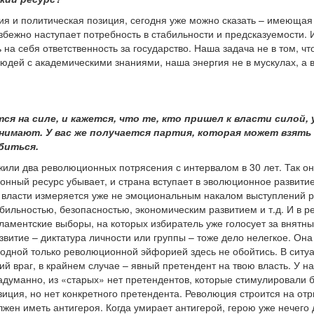
ния и политическая позиция, сегодня уже можно сказать – имеюща
ежно наступает потребность в стабильности и предсказуемости. 
 на себя ответственность за государство. Наша задача не в том, чт
юдей с академическими знаниями, наша энергия не в мускулах, а в
ся на силе, и кажется, что те, кто пришел к власти силой,
нимают. У вас же получается партия, которая может взять
биться.
или два революционных потрясения с интервалом в 30 лет. Так о
нный ресурс убывает, и страна вступает в эволюционное развитие
ь власти измеряется уже не эмоциональным накалом выступлений 
бильностью, безопасностью, экономическим развитием и т.д. И в р
аментские выборы, на которых избиратель уже голосует за внятны
звитие – диктатура личности или группы – тоже дело нелегкое. Он
 одной только революционной эйфорией здесь не обойтись. В ситуа
й враг, в крайнем случае – явный претендент на твою власть. У нас
адуманно, из «старых» нет претендентов, которые стимулировали
зиция, но нет конкретного претендента. Революция строится на отри
жен иметь антигероя. Когда умирает антигерой, герою уже нечего 