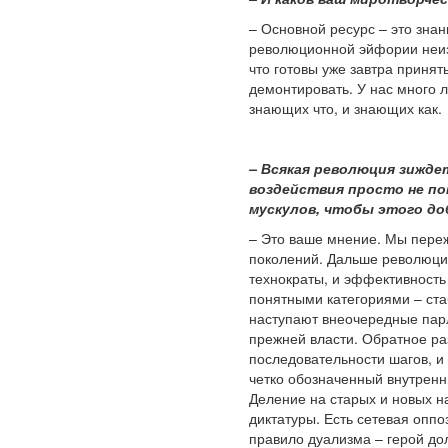
– Основной ресурс – это зна
революционной эйфории неизб
что готовы уже завтра принять
демонтировать. У нас много л
знающих что, и знающих как.
– Всякая революция зиждет
воздействия просто не по
мускулов, чтобы этого до
– Это ваше мнение. Мы переж
поколений. Дальше революцио
технократы, и эффективност
понятными категориями – ста
наступают внеочередные парл
прежней власти. Обратное ра
последовательности шагов, и
четко обозначенный внутренни
Деление на старых и новых н
диктатуры. Есть сетевая оппо
правило дуализма – герой дол