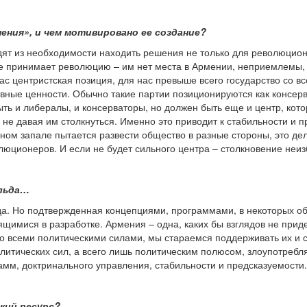
ения», и чем мотивировано ее создание?
дят из необходимости находить решения не только для революцион
 не принимает революцию – им нет места в Армении, неприемлемы
 нас центристская позиция, для нас превыше всего государство со
овные ценности. Обычно такие партии позиционируются как консерва
ть и либералы, и консерваторы, но должен быть еще и центр, ко
 не давая им столкнуться. Именно это приводит к стабильности и п
ном запале пытается развести общество в разные стороны, это дел
юционеров. И если не будет сильного центра – столкновение неиз
ольда…
а. Но подтвержденная концепциями, программами, в некоторых об
ящимися в разработке. Армения – одна, каких бы взглядов не при
 всеми политическими силами, мы стараемся поддерживать их и со
олитических сил, а всего лишь политическим полюсом, злоупотре
рамм, доктринального управления, стабильности и предсказуемости.
ский ресурс?