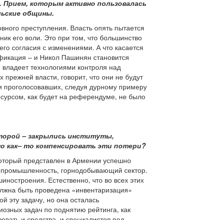
 Прием, которым активно пользовалась
льские общины.
вного преступления. Власть опять пытается
ник его воли. Это при том, что большинство
его согласия с изменениями. А что касается
фикация – и Никол Пашинян становится
ю владеет технологиями контроля над
прежней власти, говорит, что они не будут
ки проголосовавших, следуя дурному примеру
есурсом, как будет на референдуме, не было
Второй – закрылись институты,
о как– то компенсировать эти потери?
который представлен в Армении успешно
я промышленность, горнодобывающий сектор.
иностроения. Естественно, что во всех этих
олжна быть проведена «инвентаризация»
 эту задачу, но она осталась
иозных задач по поднятию рейтинга, как
овать и средства, и специалистов под