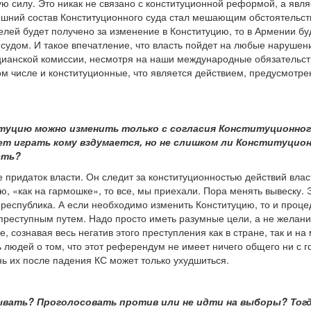
 силу. Это никак не связано с конституционной реформой, а явл
ешний состав Конституционного суда стал мешающим обстоятельст
елей будет получено за изменение в Конституцию, то в Армении б
удом. И такое впечатление, что власть пойдет на любые нарушени
цианской комиссии, несмотря на наши международные обязательс
м числе и конституционные, что является действием, предусмотре
туцию можно изменить только с согласия Конституционног
ет играть кому вздумается, но не слишком ли Конституцио
сть?
е придаток власти. Он следит за конституционностью действий власт
, «как на гармошке», то все, мы приехали. Пора менять вывеску. 
республика. А если необходимо изменить Конституцию, то и проце
преступным путем. Надо просто иметь разумные цели, а не желани
е, сознавая весь негатив этого преступления как в стране, так и 
людей о том, что этот референдум не имеет ничего общего ни с 
нь их после падения КС может только ухудшиться.
зывать? Проголосовать против или не идти на выборы? Тог