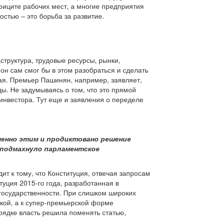
фиците рабочих мест, а многие предприятия
остью – это борьба за развитие.
труктура, трудовые ресурсы, рынки,
он сам смог бы в этом разобраться и сделать
ная. Премьер Пашинян, например, заявляет,
ы. Не задумываясь о том, что это прямой
 инвестора. Тут еще и заявления о переделе
менно этим и продиктовано решение
 подмахнуло парламентское
ит к тому, что Конституция, отвечая запросам
уция 2015-го года, разработанная в
 государственности. При слишком широких
кой, а к супер-премьерской форме
рядке власть решила поменять статью,