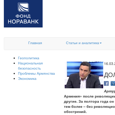
Главная
Статьи и аналитика
Геополитика
Национальная
16.03
безопасность
ДО
Проблемы Армянства
Экономика
Артур
Армения» после революции,
другие. За полтора года о
тем более – без революци
обострений.