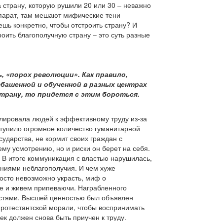
да страну, которую рушили 20 или 30 – неважно
ппарат, там мешают мифические тени
ешь конкретно, чтобы отстроить страну? И
оить благополучную страну – это суть разные
ь, «порох революции». Как правило,
збашенной и обученной в разных центрах
трану, то придется с этим бороться.
улировала людей к эффективному труду из-за
тупило огромное количество гуманитарной
сударства, не кормит своих граждан с
му усмотрению, но и риски он берет на себя.
ь. В итоге коммуникация с властью нарушилась,
ениями неблагополучия. И чем хуже
осто невозможно украсть, миф о
е и живем припеваючи. Награбленного
ностями. Высшей ценностью был объявлен
 протестантской морали, чтобы воспринимать
ек должен снова быть приучен к труду.