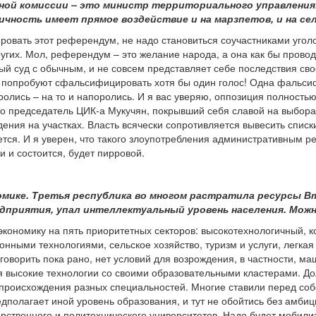
ой комиссии – это министр территориального управления.
личность имеет прямое воздействие и на марзпетов, и на се
ровать этот референдум, не надо становиться соучастниками уголо
ругих. Мол, референдум – это желание народа, а она как бы провод
ый суд с обычным, и не совсем представляет себе последствия сво
и попробуют сфальсифицировать хотя бы один голос! Одна фальси
олись – на то и напоролись. И я вас уверяю, оппозиция полность
о председатель ЦИК-а Мукучян, покрывший себя славой на выборах 
ения на участках. Власть всячески сопротивляется вывесить спис
ется. И я уверен, что такого злоупотребления административным р
и и состоится, будет пирровой.
номике. Третья республика во многом растратила ресурсы 
приятия, упал интеллектуальный уровень населения. Можн
экономику на пять приоритетных секторов: высокотехнологичный, 
ными технологиями, сельское хозяйство, туризм и услуги, легка
оворить пока рано, нет условий для возрождения, в частности, маш
я высокие технологии со своими образовательными кластерами. Д
роисхождения разных специальностей. Многие ставили перед собой
дполагает иной уровень образования, и тут не обойтись без амбиц
рственного и политехнического университетов. Надо будет мобилиз