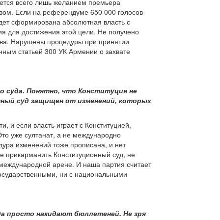
яется всего лишь желанием премьера
вом. Если на референдуме 650 000 голосов
удет сформирована абсолютная власть с
я для достижения этой цели. Не получено
тва. Нарушены процедуры при принятии
нным статьей 300 УК Армении о захвате
о суда. Понятно, что Конституция не
нный суд защищен от изменений, которых
и, и если власть играет с Конституцией,
Это уже султанат, а не международно
дура изменений тоже прописана, и нет
е прикарманить Конституционный суд, не
на международной арене. И наша партия считает
государственными, ни с национальными
да просто накидают бюллетеней. Не зря