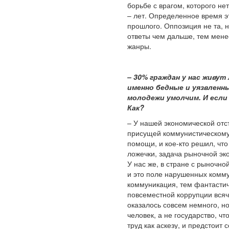
борьбе с врагом, которого нет
– лет. Определенное время э
прошлого. Оппозиция не та, н
ответы чем дальше, тем менее
жанры.
– 30% граждан у нас живут
именно бедные и уязвленн
молодежи умолчим. И если
Как?
– У нашей экономической отс
присущей коммунистическому
помощи, и кое-кто решил, что
ложечки, задача рыночной эко
У нас же, в стране с рыночно
и это поле нарушенных комму
коммуникация, тем фантастич
повсеместной коррупции всяч
оказалось совсем немного, н
человек, а не государство, ч
труд как аскезу, и предстоит