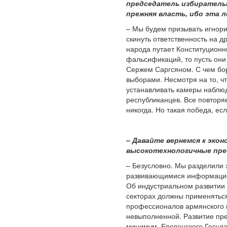
председатель избирательн
прежняя власть, ибо эта 
– Мы будем призывать игнори
скинуть ответственность на д
народа путает Конституционн
фальсификаций, то пусть он
Сержем Саргсяном. С чем бор
выборами. Несмотря на то, чт
устанавливать камеры наблюд
республиканцев. Все повторя
никогда. Но такая победа, есл
– Давайте вернемся к эко
высокотехнологичные пред
– Безусловно. Мы разделили 
развивающимися информацион
Об индустриальном развитии г
секторах должны применятьс
профессионалов армянского п
невыполненной. Развитие пре
минимум, Ереванского Госуда