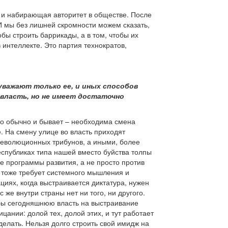
я и набирающая авторитет в обществе. После
И мы без лишней скромности можем сказать,
обы строить баррикады, а в том, чтобы их
 интеллекте. Это партия технократов,
 уважают только ее, и иных способов
 власть, но не имеет достаточно
но обычно и бывает – необходима смена
. На смену улице во власть приходят
революционных трибунов, а иными, более
еспубликах типа нашей вместо буйства толпы
е программы развития, а не просто против
а тоже требует системного мышления и
циях, когда выстраивается диктатура, нужен
 же внутри страны нет ни того, ни другого.
 бы сегодняшнюю власть на выстраивание
цании: долой тех, долой этих, и тут работает
делать. Нельзя долго строить свой имидж на