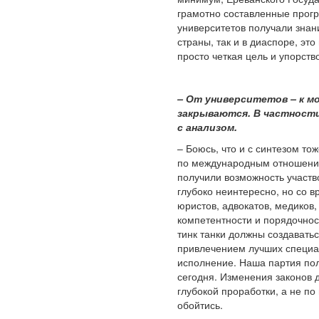
грамотно составленные прогр
университетов получали знан
страны, так и в диаспоре, э
просто четкая цель и упорств
– От университетов – к м
закрываются. В частности
с анализом.
– Боюсь, что и с синтезом т
по международным отношениям
получили возможность участв
глубоко неинтересно, но со 
юристов, адвокатов, медиков,
компетентности и порядочност
тинк танки должны создавать
привлечением лучших специал
исполнение. Наша партия пола
сегодня. Изменения законов д
глубокой проработки, а не по
обойтись.