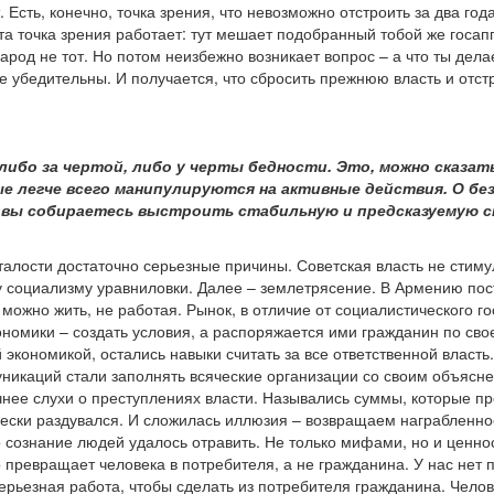
. Есть, конечно, точка зрения, что невозможно отстроить за два го
та точка зрения работает: тут мешает подобранный тобой же госа
арод не тот. Но потом неизбежно возникает вопрос – а что ты дела
 убедительны. И получается, что сбросить прежнюю власть и отстр
 либо за чертой, либо у черты бедности. Это, можно сказат
ые легче всего манипулируются на активные действия. О бе
 вы собираетесь выстроить стабильную и предсказуемую с
талости достаточно серьезные причины. Советская власть не стим
 социализму уравниловки. Далее – землетрясение. В Армению пос
 можно жить, не работая. Рынок, в отличие от социалистического го
номики – создать условия, а распоряжается ими гражданин по свое
й экономикой, остались навыки считать за все ответственной власт
никаций стали заполнять всяческие организации со своим объясн
нее слухи о преступлениях власти. Назывались суммы, которые пр
ески раздувался. И сложилась иллюзия – возвращаем награбленно
о сознание людей удалось отравить. Не только мифами, но и цен
то превращает человека в потребителя, а не гражданина. У нас нет
 серьезная работа, чтобы сделать из потребителя гражданина. Челов