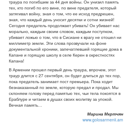
траура по погибшим за 44 дня войны. Он унизил память
тех, кто погиб по его вине, по вине предателя, который
затягивал войну, зная о том, что ее исход предрешен,
зная, что каждый день уносит десятки и сотни жизней!
Сегодня предатель продолжает убивать! Он убивает нас
морально, каждым своим словом, каждым поступком,
убивает ложью о том, что в Сисиане к врагу не отошел ни
миллиметр земли. Эти слова прозвучали на фоне
документальной хроники, запечатлевшей горящие дома в
Капане и горящую школу в селе Керен в окрестностях
Капана!
В Армении прошел первый день траура, впрочем, этот
траур длится с 27 сентября, он будет длиться до тех пор,
пока предатель занимает пост премьера. Пока ходит
безнаказанный по земле, которую предал и продал. Мы
склоняем голову перед памятью тех, чьи тела покоятся в
Ераблуре и читаем в душах своих молитву за упокой.
Вечная память…
Марина Мкртчян
www.golosarmenii.am