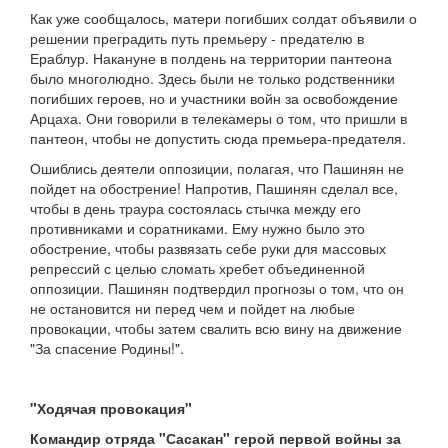
Как уже сообщалось, матери погибших солдат объявили о
решении преградить путь премьеру - предателю в
Ераблур. Накануне в полдень на территории пантеона
было многолюдно. Здесь были не только родственники
погибших героев, но и участники войн за освобождение
Арцаха. Они говорили в телекамеры о том, что пришли в
пантеон, чтобы не допустить сюда премьера-предателя.
Ошиблись деятели оппозиции, полагая, что Пашинян не
пойдет на обострение! Напротив, Пашинян сделал все,
чтобы в день траура состоялась стычка между его
противниками и соратниками. Ему нужно было это
обострение, чтобы развязать себе руки для массовых
репрессий с целью сломать хребет объединенной
оппозиции. Пашинян подтвердил прогнозы о том, что он
не остановится ни перед чем и пойдет на любые
провокации, чтобы затем свалить всю вину на движение
"За спасение Родины!".
"Ходячая провокация"
Командир отряда "Сасакан" герой первой войны за