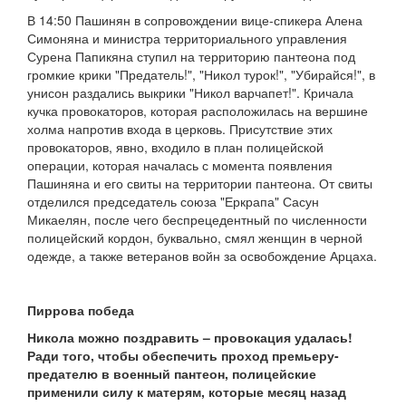
В 14:50 Пашинян в сопровождении вице-спикера Алена
Симоняна и министра территориального управления
Сурена Папикяна ступил на территорию пантеона под
громкие крики "Предатель!", "Никол турок!", "Убирайся!", в
унисон раздались выкрики "Никол варчапет!". Кричала
кучка провокаторов, которая расположилась на вершине
холма напротив входа в церковь. Присутствие этих
провокаторов, явно, входило в план полицейской
операции, которая началась с момента появления
Пашиняна и его свиты на территории пантеона. От свиты
отделился председатель союза "Еркрапа" Сасун
Микаелян, после чего беспрецедентный по численности
полицейский кордон, буквально, смял женщин в черной
одежде, а также ветеранов войн за освобождение Арцаха.
Пиррова победа
Никола можно поздравить – провокация удалась!
Ради того, чтобы обеспечить проход премьеру-
предателю в военный пантеон, полицейские
применили силу к матерям, которые месяц назад