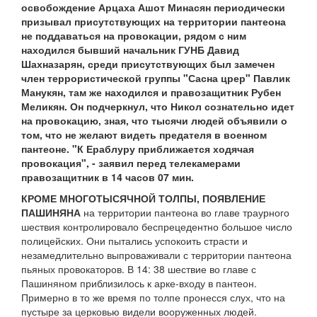
освобождение Арцаха Ашот Минасян периодически
призывал присутствующих на территории пантеона
не поддаваться на провокации, рядом с ним
находился бывший начальник ГУНБ Давид
Шахназарян, среди присутствующих был замечен
член террористической группы "Сасна црер" Павлик
Манукян, там же находился и правозащитник Рубен
Меликян. Он подчеркнул, что Никол сознательно идет
на провокацию, зная, что тысячи людей объявили о
том, что не желают видеть предателя в военном
пантеоне. "К Ераблуру приближается ходячая
провокация", - заявил перед телекамерами
правозащитник в 14 часов 07 мин.
КРОМЕ МНОГОТЫСЯЧНОЙ ТОЛПЫ, ПОЯВЛЕНИЕ
ПАШИНЯНА
на территории пантеона во главе траурного
шествия контролировало беспрецедентно большое число
полицейских. Они пытались успокоить страсти и
незамедлительно выпроваживали с территории пантеона
пьяных провокаторов. В 14: 38 шествие во главе с
Пашиняном приблизилось к арке-входу в пантеон.
Примерно в то же время по толпе пронесся слух, что на
пустыре за церковью видели вооруженных людей.