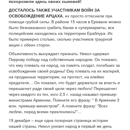
похоронили здесь своих сыновей!
ДОСТАЛОСЬ ТАКЖЕ УЧАСТНИКАМ ВОЙН ЗА
ОСВОБОЖДЕНИЕ АРЦАХА
, их просто оттеснили при
помощи грубой силы. В районе 15 часов в Ереване можно
было безнаказанно грабить банки и супермаркеты, все
полицейские находились на территории Ераблура. Их
было примерно столько, сколько участников траурной
акции с обеих сторон.
Объективность вынуждает признать: Никол одержал
Пиррову победу над собственным народом. Он показал,
что ему плевать на народ, на память солдат, погибших за
освобождение своей родины! Ему плевать на их матерей,
на проданные территории, на протест, на клеймо
предателя… Он показал, что будет держаться за власть и
перешагнет ради своей цели через любого! Перешагнет
через каждого из тех, кого 2,5 г. назад называл премьер-
министрами Армении. Помните его фразу: " В Армении 3
млн. премьер-министров!". А помните фразу: "Всех
люблю, перед всеми преклоняюсь!"…
19 декабря – еще одна позорная страница истории
нашей страны, Никол унизил народ в первый же день