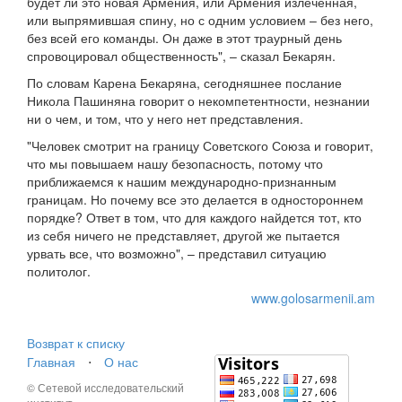
будет ли это новая Армения, или Армения излеченная,
или выпрямившая спину, но с одним условием – без него,
без всей его команды. Он даже в этот траурный день
спровоцировал общественность", – сказал Бекарян.
По словам Карена Бекаряна, сегодняшнее послание
Никола Пашиняна говорит о некомпетентности, незнании
ни о чем, и том, что у него нет представления.
"Человек смотрит на границу Советского Союза и говорит,
что мы повышаем нашу безопасность, потому что
приближаемся к нашим международно-признанным
границам. Но почему все это делается в одностороннем
порядке? Ответ в том, что для каждого найдется тот, кто
из себя ничего не представляет, другой же пытается
урвать все, что возможно", – представил ситуацию
политолог.
www.golosarmenii.am
Возврат к списку
Главная
⋅
О нас
© Сетевой исследовательский