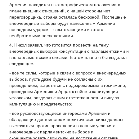
Армения находится в катастрофическом положении в
плане внешних отношений, с нашей стороны нет
переговорщика, страна осталась бесхозной. Поспешные
внеочередные выборы будут нанесенным Армении
последним ударом – с вытекающими из этого
необратимыми последствиями.
4. Никол заявил, что готовится провести на тему
внеочередных выборов консультации с парламентскими и
внепарламентскими силами. В этом плане я бы выделил
следующее:
- все те силы, которые в связи с вопросом внеочередных
выборов, пусть даже будучи не согласны с их
проведением, встретятся с подозреваемым в госизмене,
приведшим Армению и Арцах к войне и капитуляции
человеком, разделят с ним ответственность и вину за
капитуляцию и предательство;
- все руководствующиеся интересами Армении и
обладающие достоинством политические силы должны
высказаться против проведения в данных условиях
внеочередных парламентских выборов и
сконцентрировать свои силы на достижении отставки