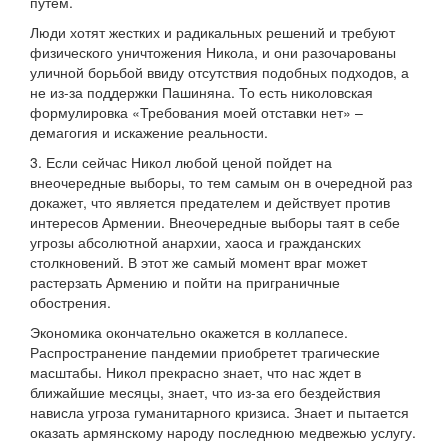
путем.
Люди хотят жестких и радикальных решений и требуют
физического уничтожения Никола, и они разочарованы
уличной борьбой ввиду отсутствия подобных подходов, а
не из-за поддержки Пашиняна. То есть николовская
формулировка «Требования моей отставки нет» –
демагогия и искажение реальности.
3. Если сейчас Никол любой ценой пойдет на
внеочередные выборы, то тем самым он в очередной раз
докажет, что является предателем и действует против
интересов Армении. Внеочередные выборы таят в себе
угрозы абсолютной анархии, хаоса и гражданских
столкновений. В этот же самый момент враг может
растерзать Армению и пойти на приграничные
обострения.
Экономика окончательно окажется в коллапесе.
Распространение пандемии приобретет трагические
масштабы. Никол прекрасно знает, что нас ждет в
ближайшие месяцы, знает, что из-за его бездействия
нависла угроза гуманитарного кризиса. Знает и пытается
оказать армянскому народу последнюю медвежью услугу.