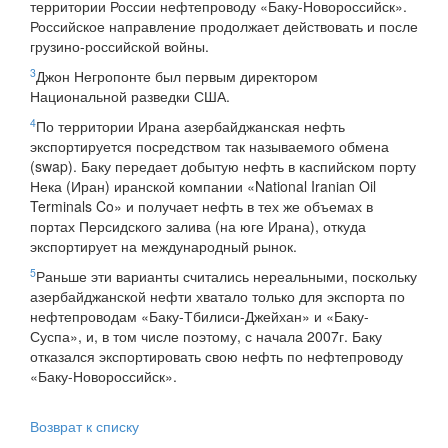
территории России нефтепроводу «Баку-Новороссийск».
Российское направление продолжает действовать и после
грузино-российской войны.
3
Джон Негропонте был первым директором
Национальной разведки США.
4
По территории Ирана азербайджанская нефть
экспортируется посредством так называемого обмена
(swap). Баку передает добытую нефть в каспийском порту
Нека (Иран) иранской компании «National Iranian Oil
Terminals Co» и получает нефть в тех же объемах в
портах Персидского залива (на юге Ирана), откуда
экспортирует на международный рынок.
5
Раньше эти варианты считались нереальными, поскольку
азербайджанской нефти хватало только для экспорта по
нефтепроводам «Баку-Тбилиси-Джейхан» и «Баку-
Суспа», и, в том числе поэтому, с начала 2007г. Баку
отказался экспортировать свою нефть по нефтепроводу
«Баку-Новороссийск».
Возврат к списку