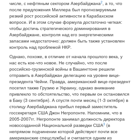
2
числе, с нефтяным сектором Азербайджана
, а то, что
после предложения Миллера был прогнозируемым
резкий рост российской активности в Карабахском
вопросе. И в этом случае формула достаточно четкая:
чтобы достичь стратегического доминирования в
Азербайджане, контроля над его энергетическими
запасами недостаточно: должен быть также установлен
контроль над проблемой НКР.
Однако, похоже, в отличие от начала прошлого века, у
нас есть кое-что новое. Не случайно, что после
российско-грузинской войны в Вашингтоне решили
отправить в Азербайджан делегацию на уровне вице-
президента Чейни. Правда, американский вице-президент
посетил также Грузию и Украину, однако внимание
привлекло то обстоятельство, что первым он остановился
в Баку (3 сентября). А спустя почти месяц (1-3 октября) в
столицу Азербайджана прибыл первый заместитель
госсекретаря США Джон Негропонте. Напомним, что в
2005-2007гг. Негропонте занимал должность директора
3
новосозданной Национальной разведки США
(в
непрямом подчинении которой действуют почти все
американские спецслужбы) и считается одним из