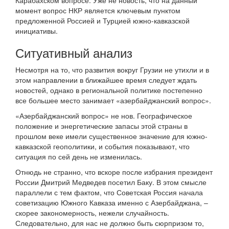
Карабахском вопросе. Уже не новость, что на данный
момент вопрос НКР является ключевым пунктом
предложенной Россией и Турцией южно-кавказской
инициативы.
Ситуативный анализ
Несмотря на то, что развития вокруг Грузии не утихли и в
этом направлении в ближайшее время следует ждать
новостей, однако в региональной политике постепенно
все большее место занимает «азербайджанский вопрос».
«Азербайджанский вопрос» не нов. Географическое
положение и энергетические запасы этой страны в
прошлом веке имели существенное значение для южно-
кавказской геополитики, и события показывают, что
ситуация по сей день не изменилась.
Отнюдь не странно, что вскоре после избрания президент
России Дмитрий Медведев посетил Баку. В этом смысле
параллели с тем фактом, что Советская Россия начала
советизацию Южного Кавказа именно с Азербайджана, –
скорее закономерность, нежели случайность.
Следовательно, для нас не должно быть сюрпризом то,