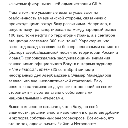
ключевых фигур нынешней администрации США.
Факт в том, что указанные визиты указывают на
озабоченность американской стороны, связанную с
происходящими вокруг Баку развитиями. Например, в
августе Баку транспортировал на международный рынок
100 тыс. тонн нефти по территории Ирана, а в сентябре
4
эта цифра составила 300 тыс. тонн
. Характерно, что
всего год назад казавшиеся бесперспективными варианты
(экспорт азербайджанской нефти по территории России и
5
Ирана
) сопровождались заслуживающими внимания
заявлениями официального Баку: в интервью журналу
«The Financial Times»
(25 сентября) министр
иностранных дел Азербайджана Эльмар Мамедъяров
заявил, что внешнеполитической стратегией Баку
является налаживание дружеских отношений со всеми
сторонами – в соответствии с собственными
национальными интересами.
Вышеотмеченное означает, что в Баку, по всей
видимости, решили внести изменения в стратегию добычи
и экспорта собственных энергоресурсов. Возможно, что
это не так, однако визиты Чейни и Негропонте