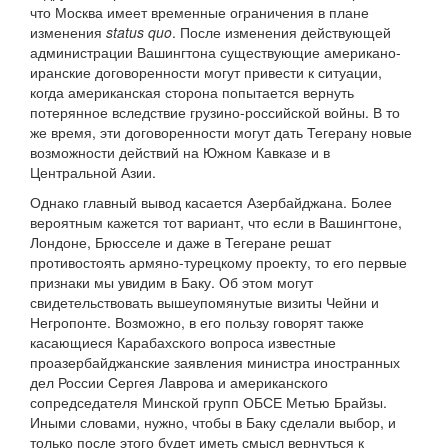
что Москва имеет временные ограничения в плане
изменения
status quo
. После изменения действующей
администрации Вашингтона существующие американо-
иранские договоренности могут привести к ситуации,
когда американская сторона попытается вернуть
потерянное вследствие грузино-российской войны. В то
же время, эти договоренности могут дать Тегерану новые
возможности действий на Южном Кавказе и в
Центральной Азии.
Однако главный вывод касается Азербайджана. Более
вероятным кажется тот вариант, что если в Вашингтоне,
Лондоне, Брюсселе и даже в Тегеране решат
противостоять армяно-турецкому проекту, то его первые
признаки мы увидим в Баку. Об этом могут
свидетельствовать вышеупомянутые визиты Чейни и
Негропонте. Возможно, в его пользу говорят также
касающиеся Карабахского вопроса известные
проазербайджанские заявления министра иностранных
дел России Сергея Лаврова и американского
сопредседателя Минской групп ОБСЕ Метью Брайзы.
Иными словами, нужно, чтобы в Баку сделали выбор, и
только после этого будет иметь смысл вернуться к