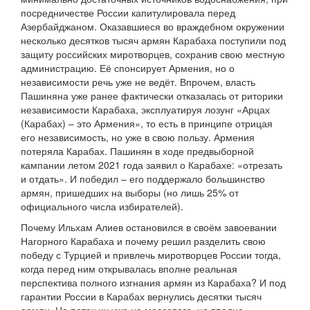
посредничестве России капитулировала перед
Азербайджаном. Оказавшиеся во враждебном окружении
несколько десятков тысяч армян Карабаха поступили под
защиту российских миротворцев, сохранив свою местную
администрацию. Её спонсирует Армения, но о
независимости речь уже не ведёт. Впрочем, власть
Пашиняна уже ранее фактически отказалась от риторики
независимости Карабаха, эксплуатируя лозунг «Арцах
(Карабах) – это Армения», то есть в принципе отрицая
его независимость, но уже в свою пользу. Армения
потеряла Карабах. Пашинян в ходе предвыборной
кампании летом 2021 года заявил о Карабахе: «отрезать
и отдать». И победил – его поддержало большинство
армян, пришедших на выборы (но лишь 25% от
официального числа избирателей).
Почему Ильхам Алиев остановился в своём завоевании
Нагорного Карабаха и почему решил разделить свою
победу с Турцией и привлечь миротворцев России тогда,
когда перед ним открывалась вполне реальная
перспектива полного изгнания армян из Карабаха? И под
гарантии России в Карабах вернулись десятки тысяч