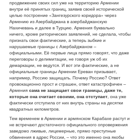
продвижение своих сил уже на территорию Армении
внутри её принятых границ, заявив своей исторической
целью построение «Зангезурского коридора» через
Армению из Азербайджана в азербайджанскую
Нахичевань и далее в Турцию. Армения буквально
ничего, кроме риторических заявлений, не сделала, чтобы
признать свои фактические, а теперь зыбкие и
нарушаемые границы с Азербайджаном –
официальными. Её первые лица прямо говорят, что даже
переговоры о делимитации, не говоря уж об их
демаркации, не ведутся. И вот эти фактические, а не
официальные границы Армении Ереван призывает,
например, Россию защищать. Почему Россию? Ответ
провокационно прост и страшен, ответ катастрофичен –
Армения
сама не защищает свои границы, даже те,
которые она считает своими, она отступает
, она уже
фактически отступила от них внутрь страны на десятки
квадратных километров.
Тем временем в Армении и армянском Карабахе растут и
не встречают достаточного официального опровержения
заведомо лживые, лицемерные, прямо преступные
обвинения в адрес России, – что это именно она якобы