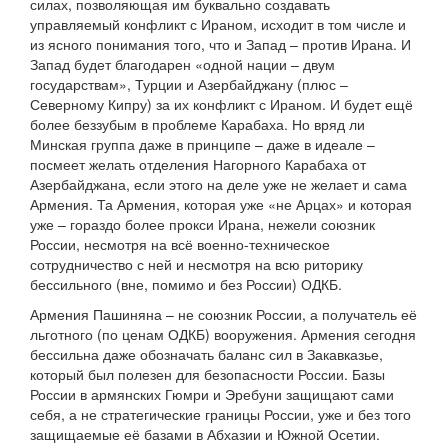
силах, позволяющая им буквально создавать
управляемый конфликт с Ираном, исходит в том числе и
из ясного понимания того, что и Запад – против Ирана. И
Запад будет благодарен «одной нации – двум
государствам», Турции и Азербайджану (плюс –
Северному Кипру) за их конфликт с Ираном. И будет ещё
более беззубым в проблеме Карабаха. Но вряд ли
Минская группа даже в принципе – даже в идеале –
посмеет желать отделения Нагорного Карабаха от
Азербайджана, если этого на деле уже не желает и сама
Армения. Та Армения, которая уже «не Арцах» и которая
уже – гораздо более прокси Ирана, нежели союзник
России, несмотря на всё военно-техническое
сотрудничество с ней и несмотря на всю риторику
бессильного (вне, помимо и без России) ОДКБ.
Армения Пашиняна – не союзник России, а получатель её
льготного (по ценам ОДКБ) вооружения. Армения сегодня
бессильна даже обозначать баланс сил в Закавказье,
который был полезен для безопасности России. Базы
России в армянских Гюмри и Эребуни защищают сами
себя, а не стратегические границы России, уже и без того
защищаемые её базами в Абхазии и Южной Осетии.