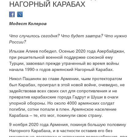
НАГОРНЫЙ КАРАБАХ
Модест Колеров
Что случилось сегодня? Что будет завтра? Что нужно
России?
Ильхам Алиев победил. Осенью 2020 года Азербайджан,
при решительной военной поддержке союзной ему
Турции, завоевал прежде утраченный во время войны
начала 1990-х годов армянский Нагорный Карабах.
Никол Пашинян во главе Армении, чьим протекторатом
был Карабах, проиграл в этой новой войне, очевидно, не
задействовав всех своих сил для сопротивления и не
превратив карабахские города Гадрут и Шуши в очаги
упорной обороны. Но около 4000 армянских солдат
погибли, сотни попали в плен. Армянское население
Карабаха – те, кто мог, покинули свою страну.
9 ноября 2020 года Армения, покинув большую половину
Нагорного Карабаха, и в частности оставив его без
минимально достаточных источников водоснабжения, при