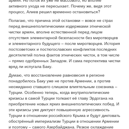
армян. Но поток их уже не массового, но вполне
активного ухода не пересыхает. Почему же, видя этот
процесс, Алиев решил временно остановиться?
Полагаю, что причина этой остановки – вовсе не страх
перед внешнеполитическими издержками этнической
чистки армян, вполне естественной перед лицом
отсутствия элементарной безопасности без миротворцев
и элементарного будущего – после миротворцев. История
постсоветских и постюгославских конфликтов последних
десятилетий полна фактов этнических чисток, в том числе
– прямо одобренных Западом. И сама перспектива чистки
вряд ли испугала Баку.
Думаю, что восстановление равновесия в регионе
понадобилось Баку уже не против Армении, а против
неожиданно ставшего слишком влиятельным союзника –
Турции. Особенно теперь, когда внутриполитические
кризисы в самой Турции толкают её главу Эрдогана на
приобретение новых ярких внешнеполитических побед. И
эти кризисы уже диктуют повышенную агрессивность
Турции в отношении российского Крыма и будут диктовать
обострённый империализм Турции в отношении Армении
и поэтому – самого Азербайджана. Резкое охлаждение