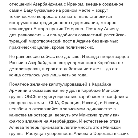
отношений Азербайджана с Ираном, внешне созданное
самим Баку буквально на ровном месте – вокруг
технического вопроса о транзите, явно становится
инструментом традиционного сдерживания, которое
исповедует Анкара против Тегерана. Поэтому Алиеву –
для равновесия – и понадобился совместный российско-
турецкий миротворческий пост в Агдаме без видимых
практических целей, кроме политических.
Но равновесие сейчас всё дальше. И мандат миротворцев
России в Азербайджане вокруг армянского Карабаха не
детализирован, и срок его действия истекает – до его
конца осталось уже лишь четыре года.
Понятное желание капитулировавшей в Карабахе
Армении и оказавшейся не у дел в Карабахе Минской
группы ОБСЕ по урегулированию карабахского конфликта
(сопредседатели – США, Франция, Россия), и России,
неизбежно оказавшейся в зависимом одиночестве в
качестве миротворца, вернуть эту Минскую группу как
фактор влияния на Азербайджан. И естественен отказ
Алиева теперь признавать легитимность этой Минской
группы. Растущая уверенность Алиева и Эрдогана в своих