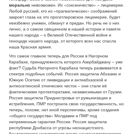
морально
невозможен. Их «союзничество» – лицемерие.
Любой русский, кто из «прагматических» соображений
закроет глаза на это прогитлеровское лицемерие, будет
неизбежно унижен, обманут и предан. Но речь не о них
лично, а о самом священном в нашей истории и памяти
нашего народа – о Великой Отечественной войне и
геноциде нашего народа, от которого всех нас спасла
наша Красная армия.
Что самое главное теперь для России в Нагорном
Карабахе, принадлежность которого Азербайджану – уже
факт? Судьба Нагорного Карабаха теперь развивается в
спектре подобных событий. Россия защитила Абхазию и
Южную Осетию от ликвидации и антиабхазской и
антиосетинской этнических чисток – они стали её
фактическими протекторатами, независимыми от Грузии.
Россия защитила Приднестровье от румынизации и
истребления, ПМР построила свою государственность, но
теперь, похоже, нет иной перспективы, кроме создания
«общего государства» Молдавии и ПМР под
непременные гарантии России. Россия защитила
республики Донбасса от угрозы неонацистского,
бандеровского уничтожения после националистического