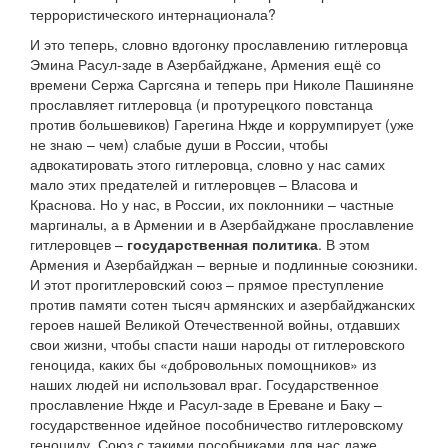
террористического интернационала?
И это теперь, словно вдогонку прославлению гитлеровца
Эмина Расул-заде в Азербайджане, Армения ещё со
времени Сержа Саргсяна и теперь при Николе Пашиняне
прославляет гитлеровца (и протурецкого повстанца
против большевиков) Гарегина Нжде и коррумпирует (уже
не знаю – чем) слабые души в России, чтобы
адвокатировать этого гитлеровца, словно у нас самих
мало этих предателей и гитлеровцев – Власова и
Краснова. Но у нас, в России, их поклонники – частные
маргиналы, а в Армении и в Азербайджане прославление
гитлеровцев –
государственная политика
. В этом
Армения и Азербайджан – верные и подлинные союзники.
И этот прогитлеровский союз – прямое преступление
против памяти сотен тысяч армянских и азербайджанских
героев нашей Великой Отечественной войны, отдавших
свои жизни, чтобы спасти наши народы от гитлеровского
геноцида, каких бы «добровольных помощников» из
наших людей ни использовал враг. Государственное
прославление Нжде и Расул-заде в Ереване и Баку –
государственное идейное пособничество гитлеровскому
геноциду. Союз с такими пособниками для нас даже