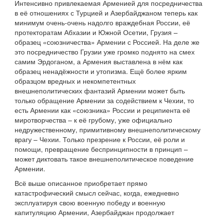
Интенсивно привлекаемая Арменией для посредничества
в её отношениях с Турцией и Азербайджаном теперь как
минимум очень-очень надолго враждебная России, её
протекторатам Абхазии и Южной Осетии, Грузия –
образец «союзничества» Армении с Россией. На деле же
это посредничество Грузии уже громко поднято на смех
самим Эрдоганом, а Армения выставлена в нём как
образец ненадёжности и утопизма. Ещё более ярким
образцом вредных и некомпетентных
внешнеполитических фантазий Армении может быть
только обращение Армении за содействием к Чехии, то
есть Армении как «союзника» России и реципиента её
миротворчества – к её грубому, уже официально
недружественному, примитивному внешнеполитическому
врагу – Чехии. Только презрение к России, её роли и
помощи, превращение беспринципности в принцип –
может диктовать такое внешнеполитическое поведение
Армении.
Всё выше описанное приобретает прямо
катастрофический смысл сейчас, когда, ежедневно
эксплуатируя свою военную победу и военную
капитуляцию Армении, Азербайджан продолжает