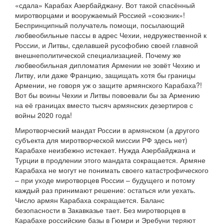
«сдала» Карабах Азербайджану. Вот такой спасённый
миротворцами и вооружаемый Россией «союзник»!
Беспринципный получатель помощи, посылающий
любвеобильные пассы в адрес Чехии, недружественной к
России, и Литвы, сделавшей русофобию своей главной
внешнеполитической специализацией. Почему же
любвеобильная дипломатия Армении не зовёт Чехию и
Литву, или даже Францию, защищать хотя бы границы
Армении, не говоря уж о защите армянского Карабаха?!
Вот бы воины Чехии и Литвы повоевали бы за Армению
на её границах вместо тысяч армянских дезертиров с
войны 2020 года!
Миротворческий мандат России в армянском (а другого
субъекта для миротворческой миссии РФ здесь нет)
Карабахе неизбежно истекает. Нужда Азербайджана и
Турции в продлении этого мандата сокращается. Армяне
Карабаха не могут не понимать своего катастрофического
– при уходе миротворцев России – будущего и потому
каждый раз принимают решение: остаться или уехать.
Число армян Карабаха сокращается. Баланс
безопасности в Закавказье тает. Без миротворцев в
Карабахе российские базы в Гюмри и Эребуни теряют