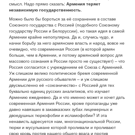
смысл. Надо прямо сказать:
Армения теряет
независимую государственность
.
Можно было бы бороться за её сохранение в составе
Союзного государства с Россией (подобного Союзному
государству России и Белоруссии), но такая идея в самой
Армении крайне непопулярна. Да и, случись чудо, и
начни борьбу за него армянские власть и народ, вовсе не
очевидно, что современная Россия (в которой армян
больше, чем в Армении, и потому армянский вопрос для
массового сознания в России просто не существует) – что
Россия согласится с учреждением её Союза с Арменией.
Уж слишком велико политическое бремя современной
Армении для русского обывателя – и уж слишком
двусмысленно её «союзничество» с Россией для тех
буквально единиц русских аналитиков, кто изучает
Армению ежедневно. Да и что именно может и хочет дать
современная Армения России, кроме пропаганды уже
давно навязших в закавказских зубах лицемерных и
двоедушных тюркофобии и исламофобии? И эта
ненависть адресуется нам, многонациональной России,
тюрки и мусульмане которой проливали и проливают
свою кровь против нашего общего врага и против