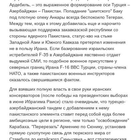
Ардебиль, – это выраженное формирование оси Турция –
Азербайджан – Пакистан. Попадание "шиитского" Баку
под плотную опеку Анкары всегда беспокоило Тегеран.
Между тем, когда к этому добавилась еще и нарочито
вызывающая поддержка закавказской республики со
стороны ядерного Пакистана, статус-кво на стыке
Западной Азии и Южного Кавказа претерпел изменения
не в пользу Ирана. Если базирование израильских
истребителей F-35 в Азербайджане явственно отдает
выдумкой СМИ, то подобное военное присутствие у
северных границ Ирана F-16 ВВС Турции, страны-члена
НАТО, а также пакистанских военных инструкторов
оказалось свершившимся фактом.
Для взявших полную власть в свои руки иранских
консерваторов (после победы на президентских выборах
в июне Ибрагима Раиси) стало очевидным, что турецко-
азербайджанский тандем с добавлением к нему
пакистанского элемента ставит перед собой куда более
амбициозные цели в регионе, чем только "освобождение"
Карабаха. "Перерезать" Армению по Сюнику, установив
прямую сухопутную связь для тюркского мира от
Стамбула до китайского Синьцзяна – вот стратегическая