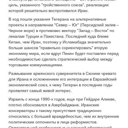
цель, указанного "тройственного союза", реализации
которой решительно воспротивился Иран.
В ход пошли указания Тегерана на альтернативные
проекты в направлении "Север – Юг" (Персидский залив –
Черное море) в противовес вектору "Запад – Восток" по
лекалам Турции и Пакистана. Последний куда ближе
Китаю, чем Иран, поэтому у Исламабада значительно
больше шансов "правильно сориентировать" вторую
экономику мира, если вдруг Пекин будет поставлен перед
необходимостью сделать стратегический выбор между
торговыми коммуникациями.
Размывание армянского суверенитета в Сюнике чревато
для Ирана и осложнением его интеграции в Евразийский
экономический союз, к чему Тегеран в последние годы
проявляет самый живой интерес.
Израиль с конца 1990-х годов, еще при Гейдаре Алиеве,
плотно обосновался в Азербайджане. Иранские
консерваторы к такому присутствия традиционно
относились с большей враждебностью, чем их внутренние
политические оппоненты в лице реформистов.
Отличительной особенностью нынешней обостренной