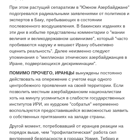
При этом растущий сепаратизм в "Южном Азербайджане"
подогревался радикальными заявлениями от политиков и
экспертов в Баку, пребывающих в состоянии
послевоенного воодушевления. В бакинских изданиях в
эти дни в избытке представлены комментарии о "мании
величия и великодержавном шовинизме", который "часто
пробиваются наружу и мешают Ирану объективно
оценить реальность". Далее неизменно следуют
упоминания о "миллионах этнических азербайджанцев в
Иране, подвергающихся дискриминации".
ПОМИМО ПРОЧЕГО, ИРАНЦЫ
вынуждены постоянно
действовать на опережение с учетом еще одного
центробежного проявления на своей территории. Если
позволить местным азербайджанским националистам
хоть на минуту усомниться в слабости государственных
институтов ИРИ, их курдские "собратья" непременно
воспользуются предоставившейся возможностью заявить
о собственных притязаниях на западе страны.
Другой момент, потребовавший от иранцев реакции на
порядок выше, чем "профилактическая" работа сил
внутренней безопасности в городах Урмия, Тебриз и