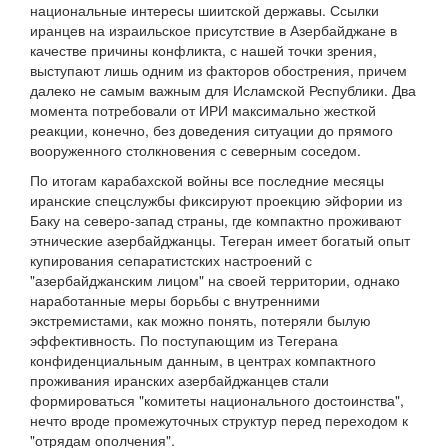
национальные интересы шиитской державы. Ссылки
иранцев на израильское присутствие в Азербайджане в
качестве причины конфликта, с нашей точки зрения,
выступают лишь одним из факторов обострения, причем
далеко не самым важным для Исламской Республики. Два
момента потребовали от ИРИ максимально жесткой
реакции, конечно, без доведения ситуации до прямого
вооруженного столкновения с северным соседом.
По итогам карабахской войны все последние месяцы
иранские спецслужбы фиксируют проекцию эйфории из
Баку на северо-запад страны, где компактно проживают
этнические азербайджанцы. Тегеран имеет богатый опыт
купирования сепаратистских настроений с
"азербайджанским лицом" на своей территории, однако
наработанные меры борьбы с внутренними
экстремистами, как можно понять, потеряли былую
эффективность. По поступающим из Тегерана
конфиденциальным данным, в центрах компактного
проживания иранских азербайджанцев стали
формироваться "комитеты национального достоинства",
нечто вроде промежуточных структур перед переходом к
"отрядам ополчения".