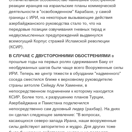
реакции иранцев на израильские планы коммерческой
деятельности в "освобожденном" Карабахе, у самой
границы с ИРИ, на некоторые вызывающие действия
азербайджанского руководства стало то, что на
передовые позиции озвучивания гневных тирад и
недвусмысленных предупреждений выдвинулся
всемогущий Корпус стражей Исламской революции
(КСИР).
В СЛУЧАЕ С ДВУСТОРОННИМИ ОБОСТРЕНИЯМИ
в
прошлые годы на первых ролях сдерживания Баку от
необдуманных шагов были чаще всего Вооруженные силы
ИРИ. Теперь же центр тяжести в обуздании "надменного"
соседа сместился ближе к верховному руководителю
страны аятолле Сейиду Али Хаменеи, в
непосредственном подчинении к которому находится
КСИР. Более того, к разрушению планов Турции,
Азербайджана и Пакистана подключился
непосредственно сам духовный лидер (рахбар). На днях
он сделал следующее заявление: "В вопросах,
касающихся северо-запада Ирана, наши вооруженные
силы действуют авторитетно и мудро. Для других тоже