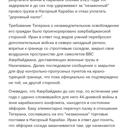
задержали и до сих пор удерживают за "незаконный"
провоз грузов в Нагорный Карабах и отказ уплатить
"дорожный налог".
Требование Тегерана о незамедлительном освобождении
его граждан было проигнорировано азербайджанской
стороной. Иран в ответ под видом учений перебросил
дополнительные войска в северо-западный регион,
впритык к границе со строптивым соседом, закрыл свое
воздушное пространство для самолетов ВВС
Азербайджана, доставляющих военные грузы в
Нахичевань. Далее последовали сообщения о закрытии
для фур контрольно-пропускных пунктов на ирано-
турецкой границе, что пока официально не подтверждено
ни той, ни другой стороной.
Очевидно, что Азербайджан до сих пор, по истечении уже
года с удачно сложившейся для него 44-дневной войны в
зоне карабахского конфликта, находится в состоянии
эйфории. Баку элементарно перегнул палку в отношении
Тегерана, сославшись на его "незаконные" торговые
поставки в Нагорный Карабах. Иран в ответ дал понять,
что эйфория соседа заканчивается там, где начинаются