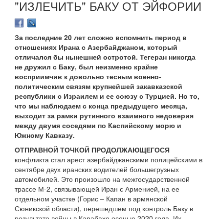
"ИЗЛЕЧИТЬ" БАКУ ОТ ЭЙФОРИИ
За последние 20 лет сложно вспомнить период в
отношениях Ирана с Азербайджаном, который
отличался бы нынешней остротой. Тегеран никогда
не дружил с Баку, был неизменно крайне
восприимчив к довольно тесным военно-
политическим связям крупнейшей закавказской
республики с Израилем и ее союзу с Турцией. Но то,
что мы наблюдаем с конца предыдущего месяца,
выходит за рамки рутинного взаимного недоверия
между двумя соседями по Каспийскому морю и
Южному Кавказу.
ОТПРАВНОЙ ТОЧКОЙ ПРОДОЛЖАЮЩЕГОСЯ
конфликта стал арест азербайджанскими полицейскими в
сентябре двух иранских водителей большегрузных
автомобилей. Это произошло на межгосударственной
трассе М-2, связывающей Иран с Арменией, на ее
отдельном участке (Горис – Капан в армянской
Сюникской области), перешедшем под контроль Баку в
результате войны в Карабахе осенью 2020 года. Их