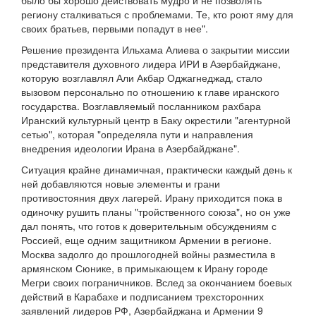
было бы хорошо действовать мудро и не позволять
региону сталкиваться с проблемами. Те, кто роют яму для
своих братьев, первыми попадут в нее".
Решение президента Ильхама Алиева о закрытии миссии
представителя духовного лидера ИРИ в Азербайджане,
которую возглавлял Али Акбар Оджагнеджад, стало
вызовом персонально по отношению к главе иранского
государства. Возглавляемый посланником рахбара
Иранский культурный центр в Баку окрестили "агентурной
сетью", которая "определяла пути и направления
внедрения идеологии Ирана в Азербайджане".
Ситуация крайне динамичная, практически каждый день к
ней добавляются новые элементы и грани
противостояния двух лагерей. Ирану приходится пока в
одиночку рушить планы "тройственного союза", но он уже
дал понять, что готов к доверительным обсуждениям с
Россией, еще одним защитником Армении в регионе.
Москва задолго до прошлогодней войны разместила в
армянском Сюнике, в примыкающем к Ирану городе
Мегри своих пограничников. Вслед за окончанием боевых
действий в Карабахе и подписанием трехсторонних
заявлений лидеров РФ, Азербайджана и Армении 9