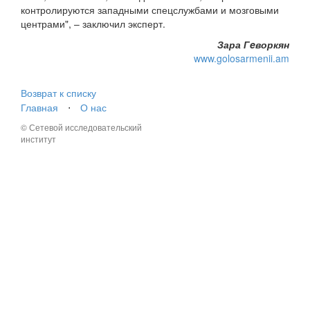
контролируются западными спецслужбами и мозговыми
центрами", – заключил эксперт.
Зара Гeворкян
www.golosarmenii.am
Возврат к списку
Главная
⋅
О нас
© Сетевой исследовательский
институт