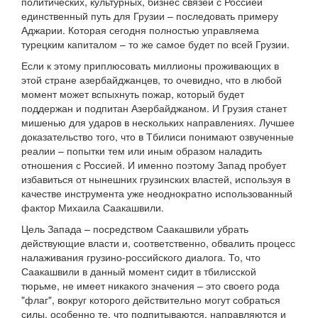
политических, культурных, бизнес связей с Россией
единственный путь для Грузии – последовать примеру
Аджарии. Которая сегодня полностью управляема
турецким капиталом – то же самое будет по всей Грузии.
Если к этому приплюсовать миллионы проживающих в
этой стране азербайджанцев, то очевидно, что в любой
момент может вспыхнуть пожар, который будет
поддержан и подпитан Азербайджаном. И Грузия станет
мишенью для ударов в нескольких направлениях. Лучшее
доказательство того, что в Тбилиси понимают озвученные
реалии – попытки тем или иным образом наладить
отношения с Россией. И именно поэтому Запад пробует
избавиться от нынешних грузинских властей, используя в
качестве инструмента уже неоднократно использованный
фактор Михаила Саакашвили.
Цель Запада – посредством Саакашвили убрать
действующие власти и, соответственно, обвалить процесс
налаживания грузино-российского диалога. То, что
Саакашвили в данный момент сидит в тбилисской
тюрьме, не имеет никакого значения – это своего рода
"флаг", вокруг которого действительно могут собраться
силы, особенно те, что подпитываются, направляются и