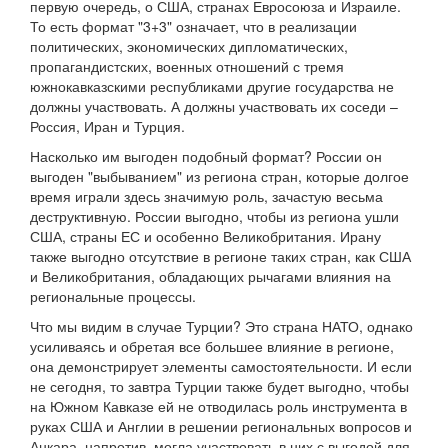
первую очередь, о США, странах Евросоюза и Израиле.
То есть формат "3+3" означает, что в реализации
политических, экономических дипломатических,
пропагандистских, военных отношений с тремя
южнокавказскими республиками другие государства не
должны участвовать. А должны участвовать их соседи –
Россия, Иран и Турция.
Насколько им выгоден подобный формат? России он
выгоден "выбыванием" из региона стран, которые долгое
время играли здесь значимую роль, зачастую весьма
деструктивную. России выгодно, чтобы из региона ушли
США, страны ЕС и особенно Великобритания. Ирану
также выгодно отсутствие в регионе таких стран, как США
и Великобритания, обладающих рычагами влияния на
региональные процессы.
Что мы видим в случае Турции? Это страна НАТО, однако
усиливаясь и обретая все большее влияние в регионе,
она демонстрирует элементы самостоятельности. И если
не сегодня, то завтра Турции также будет выгодно, чтобы
на Южном Кавказе ей не отводилась роль инструмента в
руках США и Англии в решении региональных вопросов и
Анкара, напротив, могла участвовать в них с выгодой для