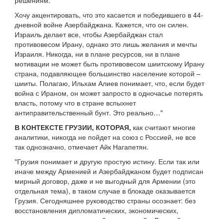
решениям.
Хочу акцентировать, что это касается и победившего в 44-
дневной войне Азербайджана. Кажется, что он силен.
Израиль делает все, чтобы Азербайджан стал
противовесом Ирану, однако это лишь желания и мечты
Израиля. Никогда, ни в плане ресурсов, ни в плане
мотивации не может быть противовесом шиитскому Ирану
страна, подавляющее большинство население которой –
шииты. Полагаю, Ильхам Алиев понимает, что, если будет
война с Ираном, он может запросто в одночасье потерять
власть, потому что в стране вспыхнет
антиправительственный бунт. Это реально…"
В КОНТЕКСТЕ ГРУЗИИ, КОТОРАЯ,
как считают многие
аналитики, никогда не пойдет на союз с Россией, не все
так однозначно, отмечает Айк Нагапетян.
"Грузия понимает и другую простую истину. Если так или
иначе между Арменией и Азербайджаном будет подписан
мирный договор, даже и не выгодный для Армении (это
отдельная тема), в таком случае в блокаде оказывается
Грузия. Сегодняшнее руководство страны осознает: без
восстановления дипломатических, экономических,