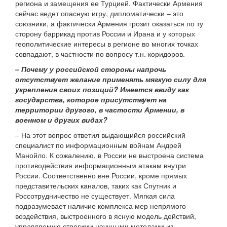
региона и замещения ее Турцией. Фактически Армения
сейчас ведет опасную игру, дипломатически – это
союзники, а фактически Армения грозит оказаться по ту
сторону баррикад против России и Ирана и у которых
геополитические интересы в регионе во многих точках
совпадают, в частности по вопросу т.н. коридоров.
– Почему у российской стороны напрочь
отсутствует желание применять мягкую силу для
укрепления своих позиций? Имеется ввиду как
государства, которое присутствует на
территории другого, в частости Армении, в
военном и других видах?
– На этот вопрос ответил выдающийся российский
специалист по информационным войнам Андрей
Манойло. К сожалению, в России не выстроена система
противодействия информационным атакам внутри
России. Соответственно вне России, кроме прямых
представительских каналов, таких как Спутник и
Россотрудничество не существует. Мягкая сила
подразумевает наличие комплекса мер непрямого
воздействия, выстроенного в ясную модель действий,
управляемую строгими научными методами из