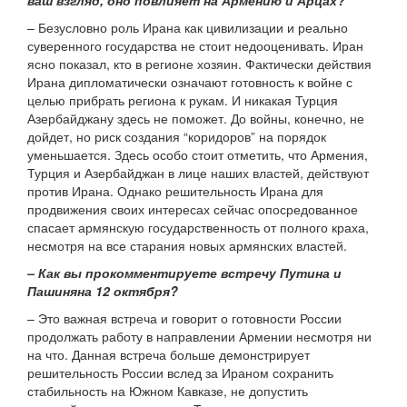
ваш взгляд, оно повлияет на Армению и Арцах?
– Безусловно роль Ирана как цивилизации и реально
суверенного государства не стоит недооценивать. Иран
ясно показал, кто в регионе хозяин. Фактически действия
Ирана дипломатически означают готовность к войне с
целью прибрать региона к рукам. И никакая Турция
Азербайджану здесь не поможет. До войны, конечно, не
дойдет, но риск создания “коридоров” на порядок
уменьшается. Здесь особо стоит отметить, что Армения,
Турция и Азербайджан в лице наших властей, действуют
против Ирана. Однако решительность Ирана для
продвижения своих интересах сейчас опосредованное
спасает армянскую государственность от полного краха,
несмотря на все старания новых армянских властей.
– Как вы прокомментируете встречу Путина и
Пашиняна 12 октября?
– Это важная встреча и говорит о готовности России
продолжать работу в направлении Армении несмотря ни
на что. Данная встреча больше демонстрирует
решительность России вслед за Ираном сохранить
стабильность на Южном Кавказе, не допустить