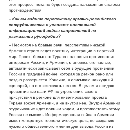
этот процесс, пока не будет создана налаженная система
противодействия
– Как вы видите перспективу армяно-российского
сотрудничества в условиях постоянной
информационной войны направленной на
разжигании русофобии?
– Несмотря на бравые речи, перспективы никакой.
Армения строго ведет политику интеграции в тюркский
мир. Проект большого Турана полностью противостоит
интересам России, и Армения, становясь его частью,
автоматически записывает себя в будущее противники
России в грядущей войне, которая за регион рано или
поздно развернется. Конечно, я описываю наихудший
сценарий, но его исключать нельзя. В целом я ожидаю
превентивные шаги РФ по укреплению своего
присутствия в регионе для нивелирования проекта
Турана вокруг Армении, а не внутри нее. Внутри Армении
отуречивание идет полным ходом, и противостоять этому
Россия не сможет. Информационная война в Армении
имеет конкретную геополитическую цель, по созданию
нужного общественного мнения для вывода России из