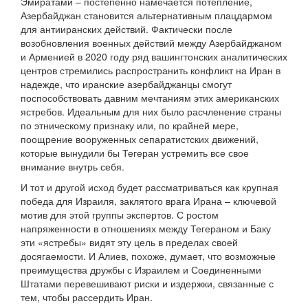
Эмиратами – постепенно намечается потепление,
Азербайджан становится альтернативным плацдармом
для антииранских действий. Фактически после
возобновления военных действий между Азербайджаном
и Арменией в 2020 году ряд вашингтонских аналитических
центров стремились распространить конфликт на Иран в
надежде, что иранские азербайджанцы смогут
поспособствовать давним мечтаниям этих американских
ястребов. Идеальным для них было расчленение страны
по этническому признаку или, по крайней мере,
поощрение вооруженных сепаратистских движений,
которые вынудили бы Тегеран устремить все свое
внимание внутрь себя.
И тот и другой исход будет рассматриваться как крупная
победа для Израиля, заклятого врага Ирана – ключевой
мотив для этой группы экспертов. С ростом
напряженности в отношениях между Тегераном и Баку
эти «ястребы» видят эту цель в пределах своей
досягаемости. И Алиев, похоже, думает, что возможные
преимущества дружбы с Израилем и Соединенными
Штатами перевешивают риски и издержки, связанные с
тем, чтобы рассердить Иран.