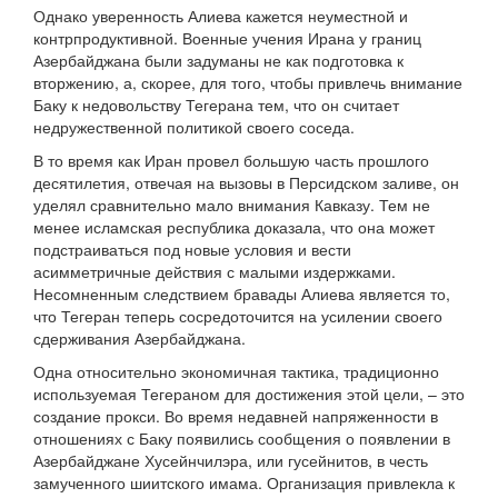
Однако уверенность Алиева кажется неуместной и
контрпродуктивной. Военные учения Ирана у границ
Азербайджана были задуманы не как подготовка к
вторжению, а, скорее, для того, чтобы привлечь внимание
Баку к недовольству Тегерана тем, что он считает
недружественной политикой своего соседа.
В то время как Иран провел большую часть прошлого
десятилетия, отвечая на вызовы в Персидском заливе, он
уделял сравнительно мало внимания Кавказу. Тем не
менее исламская республика доказала, что она может
подстраиваться под новые условия и вести
асимметричные действия с малыми издержками.
Несомненным следствием бравады Алиева является то,
что Тегеран теперь сосредоточится на усилении своего
сдерживания Азербайджана.
Одна относительно экономичная тактика, традиционно
используемая Тегераном для достижения этой цели, – это
создание прокси. Во время недавней напряженности в
отношениях с Баку появились сообщения о появлении в
Азербайджане Хусейнчилэра, или гусейнитов, в честь
замученного шиитского имама. Организация привлекла к