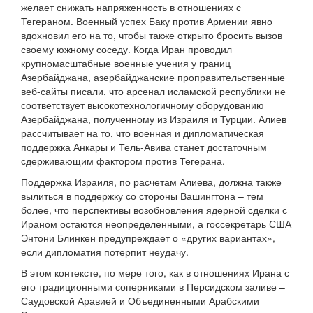
желает снижать напряженность в отношениях с
Тегераном. Военный успех Баку против Армении явно
вдохновил его на то, чтобы также открыто бросить вызов
своему южному соседу. Когда Иран проводил
крупномасштабные военные учения у границ
Азербайджана, азербайджанские проправительственные
веб-сайты писали, что арсенал исламской республики не
соответствует высокотехнологичному оборудованию
Азербайджана, полученному из Израиля и Турции. Алиев
рассчитывает на то, что военная и дипломатическая
поддержка Анкары и Тель-Авива станет достаточным
сдерживающим фактором против Тегерана.
Поддержка Израиля, по расчетам Алиева, должна также
вылиться в поддержку со стороны Вашингтона – тем
более, что перспективы возобновления ядерной сделки с
Ираном остаются неопределенными, а госсекретарь США
Энтони Блинкен предупреждает о «других вариантах»,
если дипломатия потерпит неудачу.
В этом контексте, по мере того, как в отношениях Ирана с
его традиционными соперниками в Персидском заливе –
Саудовской Аравией и Объединенными Арабскими