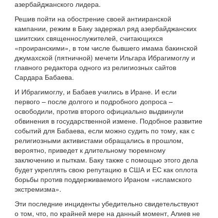
азербайджанского лидера.
Решив пойти на обострение своей антииранской
кампании, режим в Баку задержал ряд азербайджанских
шиитских священнослужителей, считающихся
«проиранскими», в том числе бывшего имама бакинской
джумахской (пятничной) мечети Ильгара Ибрагимоглу и
главного редактора одного из религиозных сайтов
Сардара Бабаева.
И Ибрагимоглу, и Бабаев учились в Иране. И если
первого – после долгого и подробного допроса –
освободили, против второго официально выдвинули
обвинения в государственной измене. Подобное развитие
событий для Бабаева, если можно судить по тому, как с
религиозными активистами обращались в прошлом,
вероятно, приведет к длительному тюремному
заключению и пыткам. Баку также с помощью этого дела
будет укреплять свою репутацию в США и ЕС как оплота
борьбы против поддерживаемого Ираном «исламского
экстремизма».
Эти последние инциденты убедительно свидетельствуют
о том, что, по крайней мере на данный момент, Алиев не