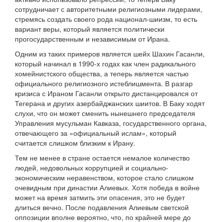
сотрудничает с авторитетными религиозными лидерами,
стремясь создать своего рода национал-шиизм, то есть
вариант веры, который является политически
прогосударственным и независимым от Ирана.
Одним из таких примеров является шейх Шахин Гасанли,
который начинал в 1990-х годах как член радикального
хомейнистского общества, а теперь является частью
официального религиозного истеблишмента. В разгар
кризиса с Ираном Гасанли открыто дистанцировался от
Тегерана и других азербайджанских шиитов. В Баку ходят
слухи, что он может сменить нынешнего председателя
Управления мусульман Кавказа, государственного органа,
отвечающего за «официальный ислам», который
считается слишком близким к Ирану.
Тем не менее в стране остается немалое количество
людей, недовольных коррупцией и социально-
экономическим неравенством, которое стало слишком
очевидным при династии Алиевых. Хотя победа в войне
может на время затмить эти опасения, это не будет
длиться вечно. После подавления Алиевым светской
оппозиции вполне вероятно, что, по крайней мере до