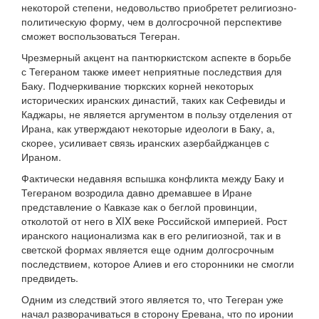
некоторой степени, недовольство приобретет религиозно-
политическую форму, чем в долгосрочной перспективе
сможет воспользоваться Тегеран.
Чрезмерный акцент на пантюркистском аспекте в борьбе
с Тегераном также имеет неприятные последствия для
Баку. Подчеркивание тюркских корней некоторых
исторических иранских династий, таких как Сефевиды и
Каджары, не является аргументом в пользу отделения от
Ирана, как утверждают некоторые идеологи в Баку, а,
скорее, усиливает связь иранских азербайджанцев с
Ираном.
Фактически недавняя вспышка конфликта между Баку и
Тегераном возродила давно дремавшее в Иране
представление о Кавказе как о беглой провинции,
отколотой от него в XIX веке Российской империей. Рост
иранского национализма как в его религиозной, так и в
светской формах является еще одним долгосрочным
последствием, которое Алиев и его сторонники не смогли
предвидеть.
Одним из следствий этого является то, что Тегеран уже
начал разворачиваться в сторону Еревана, что по иронии