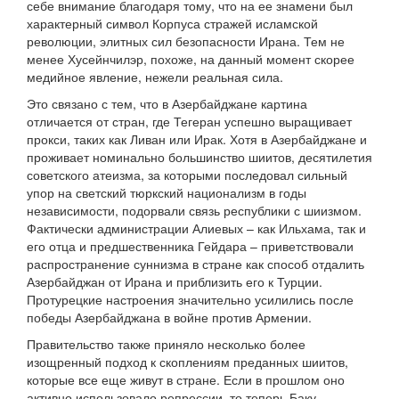
себе внимание благодаря тому, что на ее знамени был
характерный символ Корпуса стражей исламской
революции, элитных сил безопасности Ирана. Тем не
менее Хусейнчилэр, похоже, на данный момент скорее
медийное явление, нежели реальная сила.
Это связано с тем, что в Азербайджане картина
отличается от стран, где Тегеран успешно выращивает
прокси, таких как Ливан или Ирак. Хотя в Азербайджане и
проживает номинально большинство шиитов, десятилетия
советского атеизма, за которыми последовал сильный
упор на светский тюркский национализм в годы
независимости, подорвали связь республики с шиизмом.
Фактически администрации Алиевых – как Ильхама, так и
его отца и предшественника Гейдара – приветствовали
распространение суннизма в стране как способ отдалить
Азербайджан от Ирана и приблизить его к Турции.
Протурецкие настроения значительно усилились после
победы Азербайджана в войне против Армении.
Правительство также приняло несколько более
изощренный подход к скоплениям преданных шиитов,
которые все еще живут в стране. Если в прошлом оно
активно использовало репрессии, то теперь Баку