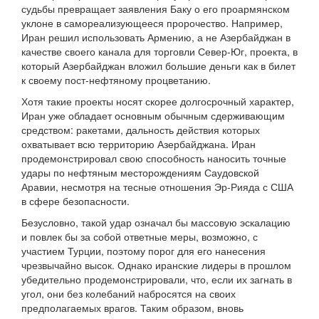
судьбы превращает заявления Баку о его проармянском
уклоне в самореализующееся пророчество. Например,
Иран решил использовать Армению, а не Азербайджан в
качестве своего канала для торговли Север-Юг, проекта, в
который Азербайджан вложил большие деньги как в билет
к своему пост-нефтяному процветанию.
Хотя такие проекты носят скорее долгосрочный характер,
Иран уже обладает основным обычным сдерживающим
средством: ракетами, дальность действия которых
охватывает всю территорию Азербайджана. Иран
продемонстрировал свою способность наносить точные
удары по нефтяным месторождениям Саудовской
Аравии, несмотря на тесные отношения Эр-Рияда с США
в сфере безопасности.
Безусловно, такой удар означал бы массовую эскалацию
и повлек бы за собой ответные меры, возможно, с
участием Турции, поэтому порог для его нанесения
чрезвычайно высок. Однако иранские лидеры в прошлом
убедительно продемонстрировали, что, если их загнать в
угол, они без колебаний набросятся на своих
предполагаемых врагов. Таким образом, вновь