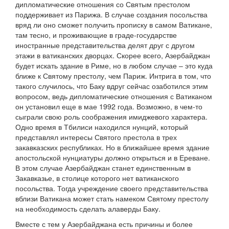
дипломатические отношения со Святым престолом
поддерживает из Парижа. В случае создания посольства
вряд ли оно сможет получить прописку в самом Ватикане,
там тесно, и проживающие в граде-государстве
иностранные представительства делят друг с другом
этажи в ватиканских дворцах. Скорее всего, Азербайджан
будет искать здание в Риме, но в любом случае – это куда
ближе к Святому престолу, чем Париж. Интрига в том, что
такого случилось, что Баку вдруг сейчас озаботился этим
вопросом, ведь дипломатические отношения с Ватиканом
он установил еще в мае 1992 года. Возможно, в чем-то
сыграли свою роль соображения имиджевого характера.
Одно время в Тбилиси находился нунций, который
представлял интересы Святого престола в трех
закавказских республиках. Но в ближайшее время здание
апостольской нунциатуры должно открыться и в Ереване.
В этом случае Азербайджан станет единственным в
Закавказье, в столице которого нет ватиканского
посольства. Тогда учреждение своего представительства
вблизи Ватикана может стать намеком Святому престолу
на необходимость сделать алаверды Баку.
Вместе с тем у Азербайджана есть причины и более