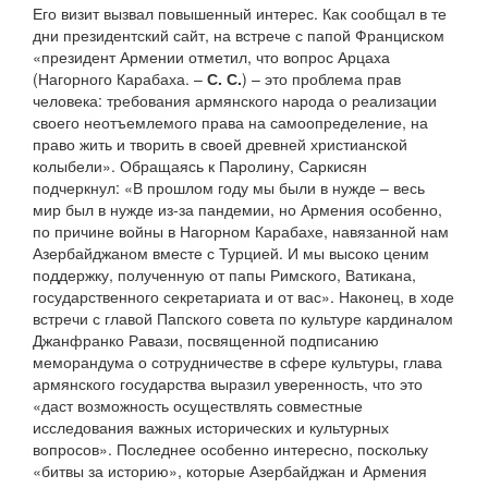
Его визит вызвал повышенный интерес. Как сообщал в те
дни президентский сайт, на встрече с папой Франциском
«президент Армении отметил, что вопрос Арцаха
(Нагорного Карабаха. –
С. С.
) – это проблема прав
человека: требования армянского народа о реализации
своего неотъемлемого права на самоопределение, на
право жить и творить в своей древней христианской
колыбели». Обращаясь к Паролину, Саркисян
подчеркнул: «В прошлом году мы были в нужде – весь
мир был в нужде из-за пандемии, но Армения особенно,
по причине войны в Нагорном Карабахе, навязанной нам
Азербайджаном вместе с Турцией. И мы высоко ценим
поддержку, полученную от папы Римского, Ватикана,
государственного секретариата и от вас». Наконец, в ходе
встречи с главой Папского совета по культуре кардиналом
Джанфранко Равази, посвященной подписанию
меморандума о сотрудничестве в сфере культуры, глава
армянского государства выразил уверенность, что это
«даст возможность осуществлять совместные
исследования важных исторических и культурных
вопросов». Последнее особенно интересно, поскольку
«битвы за историю», которые Азербайджан и Армения