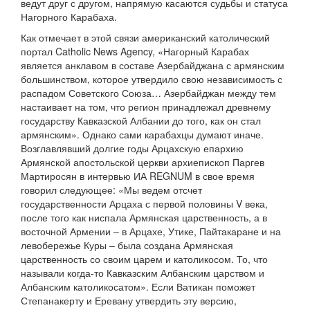
ведут друг с другом, напрямую касаются судьбы и статуса
Нагорного Карабаха.
Как отмечает в этой связи американский католический
портал Catholic News Agency, «Нагорный Карабах
является анклавом в составе Азербайджана с армянским
большинством, которое утвердило свою независимость с
распадом Советского Союза… Азербайджан между тем
настаивает на том, что регион принадлежал древнему
государству Кавказской Албании до того, как он стал
армянским». Однако сами карабахцы думают иначе.
Возглавлявший долгие годы Арцахскую епархию
Армянской апостольской церкви архиепископ Паргев
Мартиросян в интервью ИА REGNUM в свое время
говорил следующее: «Мы ведем отсчет
государственности Арцаха с первой половины V века,
после того как ниспала Армянская царственность, а в
восточной Армении – в Арцахе, Утике, Пайтакаране и на
левобережье Куры – была создана Армянская
царственность со своим царем и католикосом. То, что
называли когда-то Кавказским Албанским царством и
Албанским католикосатом». Если Ватикан поможет
Степанакерту и Еревану утвердить эту версию,