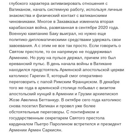
глубокого характера активизировать отношения с
Ватиканом, начать системную работу, используя личные
знакомства и физический контакт с ватиканскими
чиновниками. Многое в Закавказье изменила вторая
карабахская война, развязанная в сентябре 2020 года.
Военную кампанию Баку выиграл, но нужно еще
политико-дипломатическими средствами удержать свои
завоевания. А с этим не все так просто. Если говорить о
Святом престоле, то он напрямую не поддерживал
Армению. Но руку на пульсе держал, причем это был
ереванский пульс. В день начала войны в Ватикане
находился предстоятель Армянской апостольской церкви
католикос Гарегин II, который смог оперативно
переговорить с папой Римским Франциском. В декабре
того же года в армянской столице побывал с визитом
апостольский нунций в Армении и Грузии архиепископ
Жозе Авелина Беттанкур. В октябре сего года католикос
снова посетил Ватикан и провел уже более
обстоятельные переговоры. С понтификом и
государственным секретарем Святого престола
кардиналом Пьетро Паролином встретился и президент
Армении Армен Саркисян.