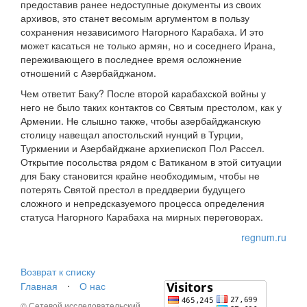
предоставив ранее недоступные документы из своих
архивов, это станет весомым аргументом в пользу
сохранения независимого Нагорного Карабаха. И это
может касаться не только армян, но и соседнего Ирана,
переживающего в последнее время осложнение
отношений с Азербайджаном.
Чем ответит Баку? После второй карабахской войны у
него не было таких контактов со Святым престолом, как у
Армении. Не слышно также, чтобы азербайджанскую
столицу навещал апостольский нунций в Турции,
Туркмении и Азербайджане архиепископ Пол Рассел.
Открытие посольства рядом с Ватиканом в этой ситуации
для Баку становится крайне необходимым, чтобы не
потерять Святой престол в преддверии будущего
сложного и непредсказуемого процесса определения
статуса Нагорного Карабаха на мирных переговорах.
regnum.ru
Возврат к списку
Главная
⋅
О нас
© Сетевой исследовательский