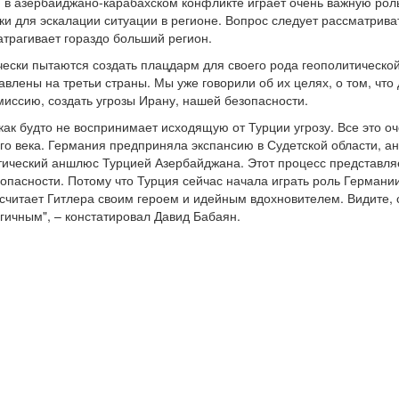
в азербайджано-карабахском конфликте играет очень важную роль
и для эскалации ситуации в регионе. Вопрос следует рассматриват
атрагивает гораздо больший регион.
ески пытаются создать плацдарм для своего рода геополитической 
влены на третьи страны. Мы уже говорили об их целях, о том, что
иссию, создать угрозы Ирану, нашей безопасности.
ак будто не воспринимает исходящую от Турции угрозу. Все это оч
го века. Германия предприняла экспансию в Судетской области, ан
итический аншлюс Турцией Азербайджана. Этот процесс представля
опасности. Потому что Турция сейчас начала играть роль Германии
 считает Гитлера своим героем и идейным вдохновителем. Видите, 
гичным", – констатировал Давид Бабаян.