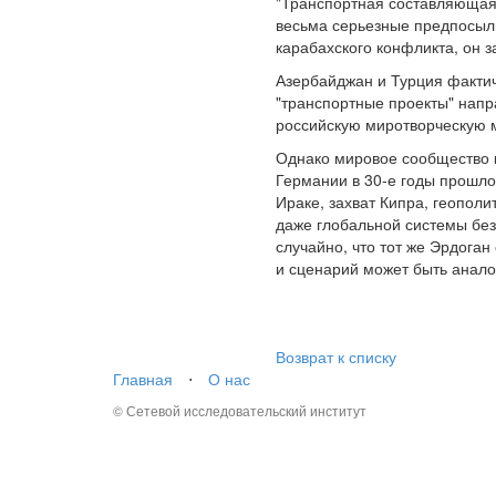
"Транспортная составляющая 
весьма серьезные предпосылк
карабахского конфликта, он з
Азербайджан и Турция фактич
"транспортные проекты" напра
российскую миротворческую м
Однако мировое сообщество к
Германии в 30-е годы прошло
Ираке, захват Кипра, геопол
даже глобальной системы без
случайно, что тот же Эрдоган
и сценарий может быть анало
Возврат к списку
Главная
⋅
О нас
© Сетевой исследовательский институт