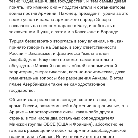
тезис "Одна нация, два государства". И тем самым давая
понять, что именно они – подстрекатели и организаторы
войны против Армении. Наконец, президент Турции за это
время успел и палача армянского народа Энвера
восславить на военном параде в Баку, и побывать в
захваченном Шуши, а затем и в Ковсакане и Варанде.
Турция безвозвратно вторглась в зону влияния, или, как
принято говорить на Западе, в зону ответственности
России – Закавказье, и фактически "взяла в плен"
Азербайджан. Баку явно не может самостоятельно
обсуждать с Москвой вопросы общей экономической
территории, энергетические, военно-политические, даже
гуманитарные вопросы без разрешения Анкары. В этом
плане Азербайджан также не самодостаточное
государство.
Объективная реальность сегодня состоит в том, что,
кроме России, разместившей в Армении пограничные, а в
Арцахе – миротворческие силы, какая-либо другая
страна, в том числе два остальных сопредседателя
Минской группы ОБСЕ (США и Франция), абсолютно не
готовы к размещению войск на армяно-азербайджанской
границе или в Арцахе. Иначе почему нет ни одного