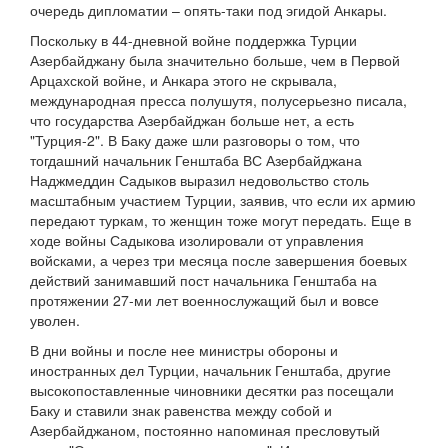
очередь дипломатии – опять-таки под эгидой Анкары.
Поскольку в 44-дневной войне поддержка Турции
Азербайджану была значительно больше, чем в Первой
Арцахской войне, и Анкара этого не скрывала,
международная пресса полушутя, полусерьезно писала,
что государства Азербайджан больше нет, а есть
"Турция-2". В Баку даже шли разговоры о том, что
тогдашний начальник Генштаба ВС Азербайджана
Наджмеддин Садыков выразил недовольство столь
масштабным участием Турции, заявив, что если их армию
передают туркам, то женщин тоже могут передать. Еще в
ходе войны Садыкова изолировали от управления
войсками, а через три месяца после завершения боевых
действий занимавший пост начальника Генштаба на
протяжении 27-ми лет военнослужащий был и вовсе
уволен.
В дни войны и после нее министры обороны и
иностранных дел Турции, начальник Генштаба, другие
высокопоставленные чиновники десятки раз посещали
Баку и ставили знак равенства между собой и
Азербайджаном, постоянно напоминая пресловутый