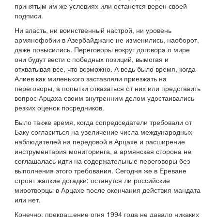
принятым им же условиях или останется верен своей
подписи.
Ни власть, ни воинственный настрой, ни уровень
армянофобии в Азербайджане не изменились, наоборот,
даже повысились. Переговоры вокруг договора о мире
они будут вести с победных позиций, вымогая и
отхватывая все, что возможно. А ведь было время, когда
Алиев как миленького заставляли приезжать на
переговоры, а попытки отказаться от них или представить
вопрос Арцаха своим внутренним делом удостаивались
резких оценок посредников.
Было также время, когда сопредседатели требовали от
Баку согласиться на увеличение числа международных
наблюдателей на передовой в Арцахе и расширение
инструментария мониторинга, а армянская сторона не
соглашалась идти на содержательные переговоры без
выполнения этого требования. Сегодня же в Ереване
строят жалкие догадки: останутся ли российские
миротворцы в Арцахе после окончания действия мандата
или нет.
Конечно, прекращение огня 1994 года не давало никаких