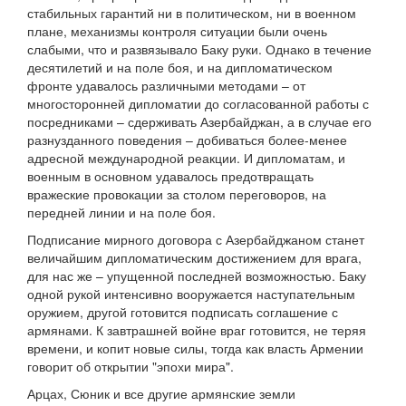
стабильных гарантий ни в политическом, ни в военном
плане, механизмы контроля ситуации были очень
слабыми, что и развязывало Баку руки. Однако в течение
десятилетий и на поле боя, и на дипломатическом
фронте удавалось различными методами – от
многосторонней дипломатии до согласованной работы с
посредниками – сдерживать Азербайджан, а в случае его
разнузданного поведения – добиваться более-менее
адресной международной реакции. И дипломатам, и
военным в основном удавалось предотвращать
вражеские провокации за столом переговоров, на
передней линии и на поле боя.
Подписание мирного договора с Азербайджаном станет
величайшим дипломатическим достижением для врага,
для нас же – упущенной последней возможностью. Баку
одной рукой интенсивно вооружается наступательным
оружием, другой готовится подписать соглашение с
армянами. К завтрашней войне враг готовится, не теряя
времени, и копит новые силы, тогда как власть Армении
говорит об открытии "эпохи мира".
Арцах, Сюник и все другие армянские земли