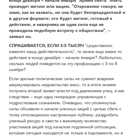
конце декабря – начале января "Армия света" опять
проведет митинг или акцию. "Откровенно говоря, не
знаю, как ее назвать, но она будет беспрецедентной и
в другом формате; это будет митинг, готовый к
действию, и наверняка ни одна сила еще не
проводила подобную встречу с обществом", –
заявил он.
СПРАШИВАЕТСЯ, ЕСЛИ 3-5 ТЫСЯЧ
"существенно
изменят нашу действительность", то зачем еще какие-то
действия в конце декабря – начале января? Любопытно,
сколько людей поведется на эту профанацию с 3 по 8
ноября?
Если зрелые политические силы не сумеют вовремя
аккумулировать недовольство масс, то в итоге можем
получить второй захват власти под давлением улиц, и как
следствие – еще одну генерацию управленцев с
подростковым сознанием. Очевидно, что упомянутые
силы объявили о начале уличных акций с целью сбить с
толку оппозиционно настроенную публику, раздробить
уличный ресурс и свести к минимуму количество
участников акций под началом подлинной оппозиции,
которая сегодня находится не только в парламенте, но и