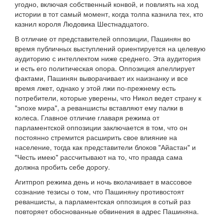
угодно, включая собственный конвой, и повлиять на ход
истории в тот самый момент, когда толпа казнила тех, кто
казнил короля Людовика Шестнадцатого.
В отличие от представителей оппозиции, Пашинян во
время публичных выступлений ориентируется на целевую
аудиторию с интеллектом ниже среднего. Эта аудитория
и есть его политическая опора. Оппозиция апеллирует
фактами, Пашинян выворачивает их наизнанку и все
время лжет, однако у этой лжи по-прежнему есть
потребители, которые уверены, что Никол ведет страну к
"эпохе мира", а реваншисты вставляют ему палки в
колеса. Главное отличие главаря режима от
парламентской оппозиции заключается в том, что он
постоянно стремится расширить свое влияние на
население, тогда как представители блоков "Айастан" и
"Честь имею" рассчитывают на то, что правда сама
должна пробить себе дорогу.
Агитпроп режима день и ночь вколачивает в массовое
сознание тезисы о том, что Пашиняну противостоят
реваншисты, а парламентская оппозиция в сотый раз
повторяет обоснованные обвинения в адрес Пашиняна.