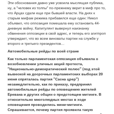
Эти обоснования давно уже усвоила мыслящая публика,
ну, а "человек из толпы" по-прежнему верит в миф про то,
что Арцах сдали еще при бывшей власти. На днях к
старым мифам режима прибавился еще один: Никол
объявил, что оппозиция помешала ему остановить 44-
дневную войну. Капитулянт вывернул наизнанку
обвинения оппозиции в свой адрес, и теперь его агитпроп
утверждает, что во всем виноваты партии на службе у
второго и третьего президентов…
Автомобильные рейды по всей стране
Как только парламентская оппозиция объявила о
возобновлении уличных акций протеста,
"Национально-демократический полюс" (под этой
вывеской на досрочных парламентских выборах 20
июня спряталась партия "Сасна црер")
незамедлительно, как по приказу, предпринял
автомобильные рейды по оповещению жителей
Еревана и других общин о предстоящем митинге. В
относительно многолюдных местах в ходе
оповещения проводились мини-митинги.
Спрашивается, почему партия проявила такую