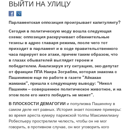
ВЫЙТИ НА УЛИЦУ
Парламентская оппозиция проигрывает капитулянту?
Сегодня в политическую моду вошла следующая
схема: оппозиция раскручивает обвинительные
тезисы в адрес главаря режима, после чего тот
приходит в парламент и в ходе правительственного
часа парирует все атаки, причем таким образом, что
в глазах обывателей выглядит героем и
победителем. Анализируя эту ситуацию, экс-депутат
от фракции ППА Наира Зограбян, которая знакома с
Пашиняном еще по работе в газете "Айкакан
жаманак", пришла к следующему выводу: "Никол
Пашинян – совершенное политическое животное, и на
этом поле его никто победить не может".
В ПЛОСКОСТИ ДЕМАГОГИИ
и популизма Пашиняну в
самом деле нет равных. История знает похожие примеры:
во время ареста кумиру парижской толпы Максимилиану
Робеспьеру прострелили челюсть, чтобы он не мог
говорить, в противном случае, он мог уговорить кого