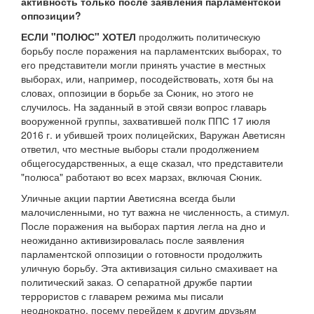
активность только после заявления парламентской
оппозиции?
ЕСЛИ "ПОЛЮС" ХОТЕЛ
продолжить политическую
борьбу после поражения на парламентских выборах, то
его представители могли принять участие в местных
выборах, или, например, посодействовать, хотя бы на
словах, оппозиции в борьбе за Сюник, но этого не
случилось. На заданный в этой связи вопрос главарь
вооруженной группы, захватившей полк ППС 17 июля
2016 г. и убившей троих полицейских, Варужан Аветисян
ответил, что местные выборы стали продолжением
общегосударственных, а еще сказал, что представители
"полюса" работают во всех марзах, включая Сюник.
Уличные акции партии Аветисяна всегда были
малочисленными, но тут важна не численность, а стимул.
После поражения на выборах партия легла на дно и
неожиданно активизировалась после заявления
парламентской оппозиции о готовности продолжить
уличную борьбу. Эта активизация сильно смахивает на
политический заказ. О сепаратной дружбе партии
террористов с главарем режима мы писали
неоднократно, посему перейдем к другим друзьям