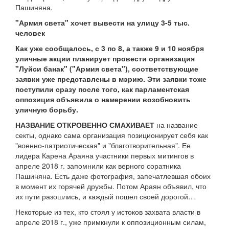
Пашиняна.
"Армия света" хочет вывести на улицу 3-5 тыс.
человек
Как уже сообщалось, с 3 по 8, а также 9 и 10 ноября
уличные акции планирует провести организация
"Луйси банак" ("Армия света"), соответствующие
заявки уже представлены в мэрию. Эти заявки тоже
поступили сразу после того, как парламентская
оппозиция объявила о намерении возобновить
уличную борьбу.
НАЗВАНИЕ ОТКРОВЕННО СМАХИВАЕТ
на название
секты, однако сама организация позиционирует себя как
"военно-патриотическая" и "благотворительная". Ее
лидера Карена Араяна участники первых митингов в
апреле 2018 г. запомнили как верного соратника
Пашиняна. Есть даже фотография, запечатлевшая обоих
в момент их горячей дружбы. Потом Араян объявил, что
их пути разошлись, и каждый пошел своей дорогой…
Некоторые из тех, кто стоял у истоков захвата власти в
апреле 2018 г., уже примкнули к оппозиционным силам,