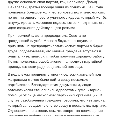
другие основали свои партии, как, например, Давид
Санасарян, третьи вообще ушли из политики. За 3 года
появилось большое количество новых политических сил,
но нет ни одного нового уличного лидера, который мог бы
аккумулировать массовое недовольство и подчинить его
идее свержения действующего режима.
При прежней власти председатель Совета по
гражданской службе Манвел Бадалян выступил с
призывом не превращать политические партии в биржи
труда, подразумевая, что многие граждане вступают в
ряды влиятельных сил, чтобы получить хорошую работу.
Потом появились разоблачения на предмет партийной
принадлежности ради социальной помощи.
В недалеком прошлом у многих сельских жителей под
матрацами можно было найти сразу несколько
партбилетов. Благодаря этим документам, люди
автоматически становились адресатами гуманитарной
помощи от лица нескольких партийных организаций. В
случае разоблачения граждане говорили, что нет закона,
который запрещает членство сразу в нескольких партиях.
Одновременно выяснилось, что запрет на совмещение
членства не зафиксирован даже в уставах некоторых