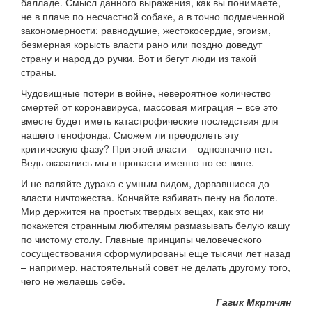
балладе. Смысл данного выражения, как вы понимаете,
не в плаче по несчастной собаке, а в точно подмеченной
закономерности: равнодушие, жестокосердие, эгоизм,
безмерная корысть власти рано или поздно доведут
страну и народ до ручки. Вот и бегут люди из такой
страны.
Чудовищные потери в войне, невероятное количество
смертей от коронавируса, массовая миграция – все это
вместе будет иметь катастрофические последствия для
нашего генофонда. Сможем ли преодолеть эту
критическую фазу? При этой власти – однозначно нет.
Ведь оказались мы в пропасти именно по ее вине.
И не валяйте дурака с умным видом, дорвавшиеся до
власти ничтожества. Кончайте взбивать пену на болоте.
Мир держится на простых твердых вещах, как это ни
покажется странным любителям размазывать белую кашу
по чистому столу. Главные принципы человеческого
сосуществования сформулированы еще тысячи лет назад
– например, настоятельный совет не делать другому того,
чего не желаешь себе.
Гагик Мкртчян