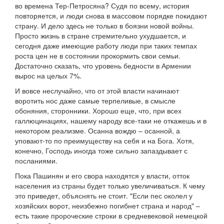
во времена Тер-Петросяна? Судя по всему, история
повторяется, и люди снова в массовом порядке покидают
страну. И дело здесь не только в боязни новой войны.
Просто жизнь в стране стремительно ухудшается, и
сегодня даже имеющие работу люди при таких темпах
роста цен не в состоянии прокормить свои семьи.
Достаточно сказать, что уровень бедности в Армении
вырос на целых 7%.
И вовсе неслучайно, что от этой власти начинают
воротить нос даже самые терпеливые, в смысле
обоняния, сторонники. Хорошо еще, что, при всех
галлюцинациях, нашему народу все-таки не откажешь и в
некотором реализме. Осанна вождю – осанной, а
уповают-то по преимуществу на себя и на Бога. Хотя,
конечно, Господь иногда тоже сильно запаздывает с
посланиями.
Пока Пашинян и его свора находятся у власти, отток
населения из страны будет только увеличиваться. К чему
это приведет, объяснять не стоит. "Если пес околел у
хозяйских ворот, неизбежно погибнет страна и народ" –
есть такие пророческие строки в средневековой немецкой