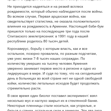
Не приходится надеяться и на резкий всплеск
рождаемости, который обычно наблюдается после войны.
Во всяком случае, Первая арцахская война, как
свидетельствует статистика, не оказала положительного
влияния на рождаемость в Армении. Настоящий бэби-бум
пришелся только на последующие три года после
Спитакского землетрясения: в 1991 году в нашей
республике родилось 80 тысяч детей.
Коронавирус, борьбу с которым власть, как и все
остальное, позорно провалила, по разным подсчетам,
уже унес жизни 7-8 тысяч наших сограждан. По
количеству умерших на тысячу человек Армения
уверенно занимает первое место в регионе и одно из
лидирующих в мире. И судя по тому, что на сегодняшний
день в больницах во всей стране нет ни одной свободной
койки, количество летальных исходов будет продолжать
стремительно расти.
В свое время один биолог поставил эксперимент: взял
несколько мух и наглухо закрыл их в стеклянной банке.
Некоторые пленницы стали носиться, как угорелые, и
биться о стенки, остальные сели и замерли. Эти два типа