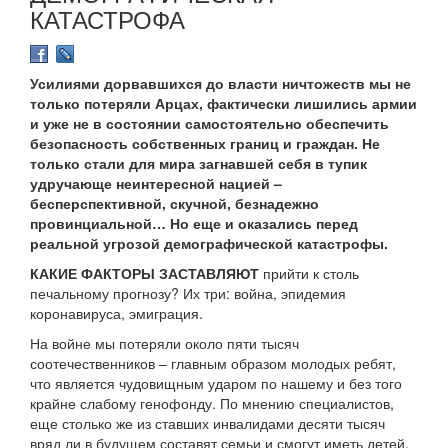
КАТАСТРОФА
Усилиями дорвавшихся до власти ничтожеств мы не
только потеряли Арцах, фактически лишились армии
и уже не в состоянии самостоятельно обеспечить
безопасность собственных границ и граждан. Не
только стали для мира загнавшей себя в тупик
удручающе неинтересной нацией –
бесперспективной, скучной, безнадежно
провинциальной… Но еще и оказались перед
реальной угрозой демографической катастрофы.
КАКИЕ ФАКТОРЫ ЗАСТАВЛЯЮТ
прийти к столь
печальному прогнозу? Их три: война, эпидемия
коронавируса, эмиграция.
На войне мы потеряли около пяти тысяч
соотечественников – главным образом молодых ребят,
что является чудовищным ударом по нашему и без того
крайне слабому генофонду. По мнению специалистов,
еще столько же из ставших инвалидами десяти тысяч
вряд ли в будущем составят семьи и смогут иметь детей.