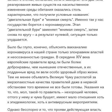
реагирования живых существ на насильственное
изменение среды обитания оказались столь
характерными, что получили условные названия:
"двигательная буря" и "мнимая смерть". Именно так у нас
государство борется с коронавирусом. Этап
"двигательной бури" заменяет "мнимая смерть", затем
снова по кругу – а результат нулевой, ситуация только
ухудшается.
Было бы глупо, конечно, объяснять вакханалию
коронавируса в нашей стране только злонравием властей
и неосознанностью граждан. В середине XIV века
европейские правители вряд ли были более
добронравны, чем нынешние отечественные, а их
подданные вряд ли вели особо здоровый образ жизни.
Тем не менее объявлять Великую Чуму расплатой за
мерзопакостные качества правителей даже в нервной
обстановке того времени не все были готовы. Указания на
то, что, мол, такой-то правитель – нехороший человек,
оттого у нему и чума бушует, имеют мало отношения хоть
к эпидемиологии, хоть к антивирусным мероприятиям.
Однако бесспорно и то, что прояви действующая власть