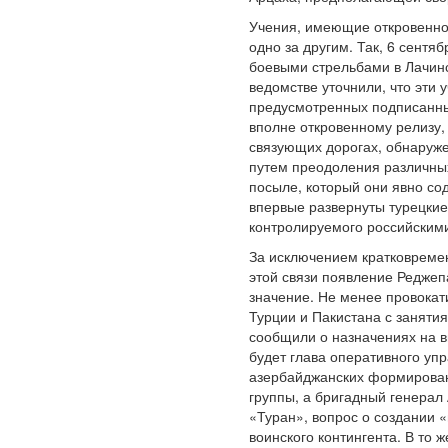
Учения, имеющие откровенно д
одно за другим. Так, 6 сент
боевыми стрельбами в Лачинс
ведомстве уточнили, что эти
предусмотренных подписанны
вполне откровенному релизу,
связующих дорогах, обнаруже
путем преодоления различных
посыле, который они явно со
впервые развернуты турецкие
контролируемого российским
За исключением кратковремен
этой связи появление Реджеп
значение. Не менее провокат
Турции и Пакистана с заняти
сообщили о назначениях на в
будет глава оперативного у
азербайджанских формировани
группы, а бригадный генера
«Туран», вопрос о создании «
воинского контингента. В то