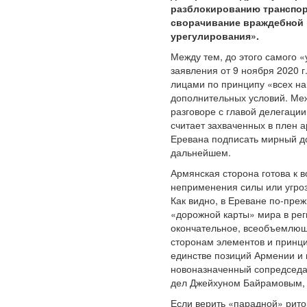
разблокированию транспор
сворачивание враждебной р
урегулирования».
Между тем, до этого самого «
заявления от 9 ноября 2020 
лицами по принципу «всех на
дополнительных условий. Меж
разговоре с главой делегац
считает захваченных в плен 
Еревана подписать мирный до
дальнейшем.
Армянская сторона готова к 
неприменения силы или угроз
Как видно, в Ереване по-пре
«дорожной карты» мира в рег
окончательное, всеобъемлюще
сторонам элементов и принци
единстве позиций Армении и 
новоназначенный сопредседа
дел Джейхуном Байрамовым, 
Если верить «парадной» рит