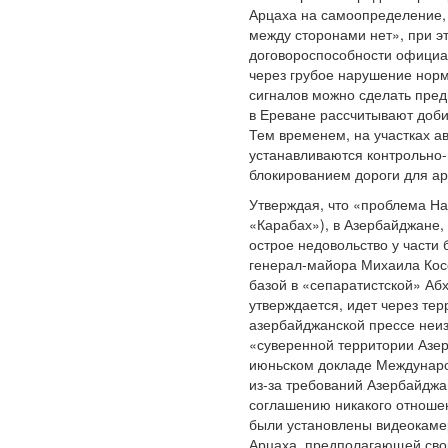
Арцаха на самоопределение, 
между сторонами нет», при э
договороспособности официал
через грубое нарушение норм
сигналов можно сделать пред
в Ереване рассчитывают добит
Тем временем, на участках а
устанавливаются контрольно-
блокированием дороги для ар
Утверждая, что «проблема На
«Карабах»), в Азербайджане,
острое недовольство у част
генерал-майора Михаила Кос
базой в «сепаратистской» Абх
утверждается, идет через те
азербайджанской прессе неиз
«суверенной территории Азер
июньском докладе Международ
из-за требований Азербайджа
соглашению никакого отноше
были установлены видеокаме
Арцаха, предполагающей сво