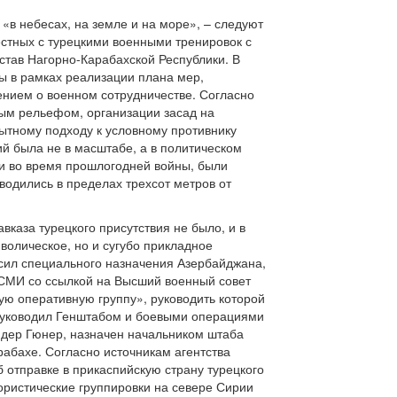
«в небесах, на земле и на море», – следуют
естных с турецкими военными тренировок с
став Нагорно-Карабахской Республики. В
ы в рамках реализации плана мер,
нием о военном сотрудничестве. Согласно
ным рельефом, организации засад на
ытному подходу к условному противнику
й была не в масштабе, а в политическом
ии во время прошлогодней войны, были
водились в пределах трехсот метров от
каза турецкого присутствия не было, и в
волическое, но и сугубо прикладное
 сил специального назначения Азербайджана,
е СМИ со ссылкой на Высший военный совет
ую оперативную группу», руководить которой
 руководил Генштабом и боевыми операциями
ндер Гюнер, назначен начальником штаба
абахе. Согласно источникам агентства
 отправке в прикаспийскую страну турецкого
рористические группировки на севере Сирии