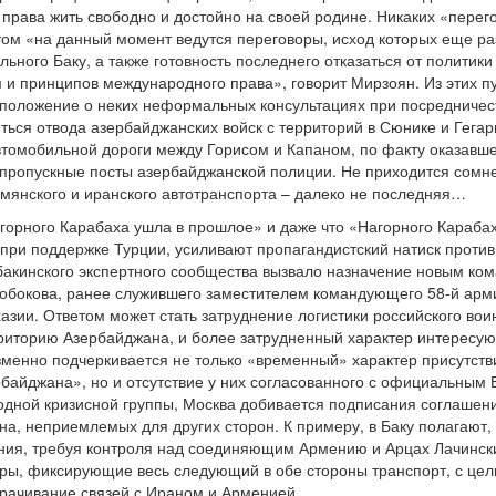
права жить свободно и достойно на своей родине. Никаких «перег
том «на данный момент ведутся переговоры, исход которых еще ра
ьного Баку, а также готовность последнего отказаться от политик
 и принципов международного права», говорит Мирзоян. Из этих п
положение о неких неформальных консультациях при посредничест
ься отвода азербайджанских войск с территорий в Сюнике и Гегарк
втомобильной дороги между Горисом и Капаном, по факту оказавше
пропускные посты азербайджанской полиции. Не приходится сомнев
мянского и иранского автотранспорта – далеко не последняя…
горного Карабаха ушла в прошлое» и даже что «Нагорного Карабах
 при поддержке Турции, усиливают пропагандистский натиск против
и бакинского экспертного сообщества вызвало назначение новым 
обокова, ранее служившего заместителем командующего 58-й арми
азии. Ответом может стать затруднение логистики российского воин
рриторию Азербайджана, и более затрудненный характер интересую
менно подчеркивается не только «временный» характер присутст
байджана», но и отсутствие у них согласованного с официальным 
ной кризисной группы, Москва добивается подписания соглашения
на, неприемлемых для других сторон. К примеру, в Баку полагают,
ния, требуя контроля над соединяющим Армению и Арцах Лачинск
ры, фиксирующие весь следующий в обе стороны транспорт, с цел
рачивание связей с Ираном и Арменией.