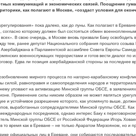
тных коммуникаций и экономических связей. Поощрение гуман
иторики, как полагают в Москве, «создаст условия для окон
урегулирования» пока далеко, как до луны. Как полагают в Ереване,
г., согласно которому должен был состояться обмен военнопленн
 всех». В свою очередь, в Москве вновь призвали Баку освободить
ду тем, ранее депутат Национального собрания прошлого созыва 
ии Азербайджана в Парламентской ассамблее Совета Европы Самед
армянских военнослужащих террористами и готов вести диалог по 
говор. Едва ли позиция азербайджанской стороны за последнее в
возобновлению мирного процесса по нагорно-карабахскому конфлик
ы силой, равноправия и самоопределения народов и территориаль
жнему уповают на активизацию Минской группы ОБСЕ, в заявления
ионе. Применение силы никоим образом не может являться урегул
е и устойчивое разрешение которого, как упомянуто выше, должн
пов, выработанных сопредседателями Минской группы ОБСЕ. Как 
международных посредников, однако интерес Баку к переговорному 
тель Минской группы ОБСЕ от Российской Федерации Игорь Ховае
в то время как в Ереване – не только Араратом Мирзояном, но и
орике официальных лиц в Ереване, они собираются последователь