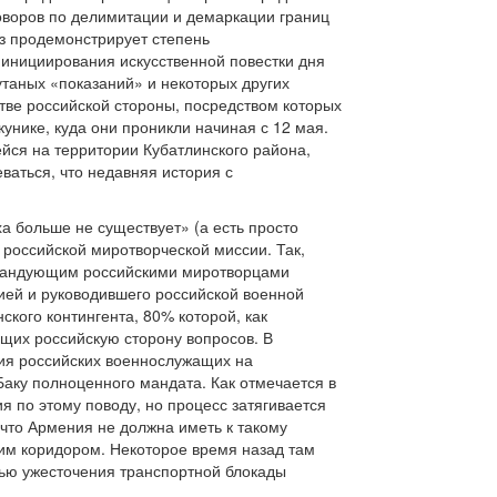
оворов по делимитации и демаркации границ
з продемонстрирует степень
и инициирования искусственной повестки дня
утаных «показаний» и некоторых других
ве российской стороны, посредством которых
унике, куда они проникли начиная с 12 мая.
йся на территории Кубатлинского района,
аться, что недавняя история с
а больше не существует» (а есть просто
 российской миротворческой миссии. Так,
командующим российскими миротворцами
ей и руководившего российской военной
ского контингента, 80% которой, как
щих российскую сторону вопросов. В
вия российских военнослужащих на
Баку полноценного мандата. Как отмечается в
 по этому поводу, но процесс затягивается
 что Армения не должна иметь к такому
им коридором. Некоторое время назад там
ью ужесточения транспортной блокады