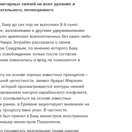
итарных связей на всех уровнях и
чательного, полноценного
 Баку до сих пор не выполнил 8-й пункт
ыми, заложниками и другими удерживаемыми
 всех армянских военнопленных без каких-либо
Наира Зограбян рассказала о своем
ом Сеидовым, по мнению которого Баку
их освобождению только после согласия
ремя изменилась и вряд ли поменяется в
ту на основе хорошо известных принципов –
ной целостности, заявил Арарат Мирзоян.
х которой просматриваются контуры некоей
ированием нагорно-карабахского конфликта,
о основываться на основе известных
и ранее, в Ереване акцентируют внимание на
процессу явно упал. В частности,
в был принял в Баку министром иностранных
 премьер-министром Пашиняном.
но продвигать реализацию права народа