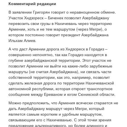
Комментарий редакции
В заявлении Григорян говорит о неравноценном обмене.
Участок Хндзореск – Биченек позволит Азербайджану
перевозить свои грузы в Нахичевань через территорию
Армении, хоть и не тем маршрутом (через Мегри), о
котором постоянно говорит президент Азербайджана
Ильхам Алиев.
А что даст Армении дорога из Хндзореск в Горадиз –
совершенно непонятно, так как Горадиз находится в
глубине азербайджанской территории. Этот участок не
позволит Армении ни выйти на какие-либо зарубежные
маршруты (не считая Азербайджана), ни связать части
собственной территории, как это, например, позволит
сделать железная дорога по территории Нахичеванской
автономной республики, которая откроет транспортное
сообщение между Ереваном и югом Сюникской области.
Можно предположить, что Армения всячески старается не
дать Азербайджану маршрут через Мегри, который
является самым коротким и удобным маршрутом,
связывающим его с Нахичеванью. С этой точки зрения
предложение альтернативного, но более длинного и