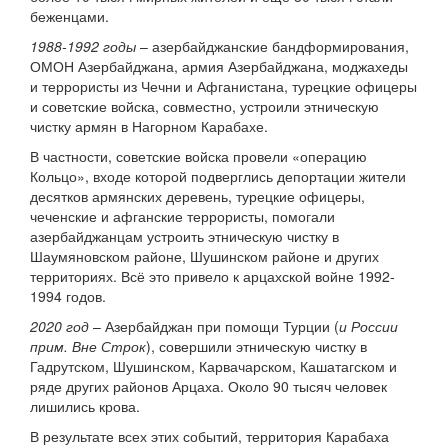
беженцами.
1988-1992 годы
– азербайджанские бандформирования,
ОМОН Азербайджана, армия Азербайджана, моджахеды
и террористы из Чечни и Афганистана, турецкие офицеры
и советские войска, совместно, устроили этническую
чистку армян в Нагорном Карабахе.
В частности, советские войска провели «операцию
Кольцо», входе которой подверглись депортации жители
десятков армянских деревень, турецкие офицеры,
чеченские и афганские террористы, помогали
азербайджанцам устроить этническую чистку в
Шаумяновском районе, Шушинском районе и других
территориях. Всё это привело к арцахской войне 1992-
1994 годов.
2020 год
– Азербайджан при помощи Турции (
и России
прим. Вне Строк
), совершили этническую чистку в
Гадрутском, Шушинском, Карвачарском, Кашатагском и
ряде других районов Арцаха. Около 90 тысяч человек
лишились крова.
В результате всех этих событий, территория Карабаха