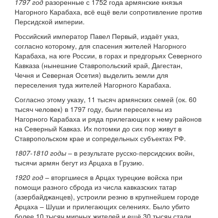
1797 год
разоренные с 1752 года армянские князья
Нагорного Карабаха, всё ещё вели сопротивление против
Персидской империи.
Российский император Павел Первый, издаёт указ,
согласно которому, для спасения жителей Нагорного
Карабаха, на юге России, в горах и предгорьях Северного
Кавказа (нынешние Ставропольский край, Дагестан,
Чечня и Северная Осетия) выделить земли для
переселения туда жителей Нагорного Карабаха.
Согласно этому указу, 11 тысяч армянских семей (ок. 60
тысяч человек) в 1797 году, были переселены из
Нагорного Карабаха и ряда прилегающих к нему районов
на Северный Кавказ. Их потомки до сих пор живут в
Ставропольском крае и сопредельных субъектах РФ.
1807-1810 годы
– в результате русско-персидских войн,
тысячи армян бегут из Арцаха в Грузию.
1920 год
– вторгшиеся в Арцах турецкие войска при
помощи разного сброда из числа кавказских татар
(азербайджанцев), устроили резню в крупнейшем городе
Арцаха – Шуши и прилегающих селениях. Было убито
более 10 тысяч мирных жителей и ещё 30 тысяч стали