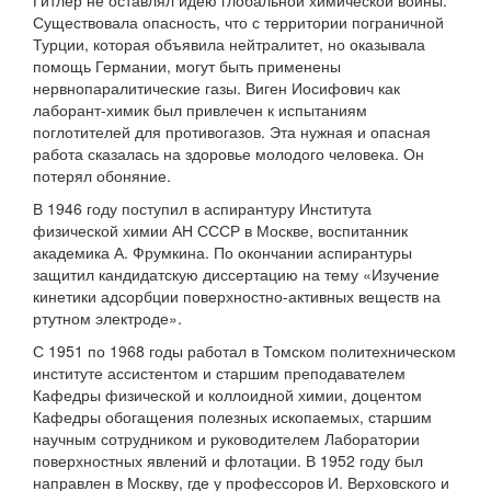
Гитлер не оставлял идею глобальной химической войны.
Существовала опасность, что с территории пограничной
Турции, которая объявила нейтралитет, но оказывала
помощь Германии, могут быть применены
нервнопаралитические газы. Виген Иосифович как
лаборант-химик был привлечен к испытаниям
поглотителей для противогазов. Эта нужная и опасная
работа сказалась на здоровье молодого человека. Он
потерял обоняние.
В 1946 году поступил в аспирантуру Института
физической химии АН СССР в Москве, воспитанник
академика А. Фрумкина. По окончании аспирантуры
защитил кандидатскую диссертацию на тему «Изучение
кинетики адсорбции поверхностно-активных веществ на
ртутном электроде».
С 1951 по 1968 годы работал в Томском политехническом
институте ассистентом и старшим преподавателем
Кафедры физической и коллоидной химии, доцентом
Кафедры обогащения полезных ископаемых, старшим
научным сотрудником и руководителем Лаборатории
поверхностных явлений и флотации. В 1952 году был
направлен в Москву, где у профессоров И. Верховского и