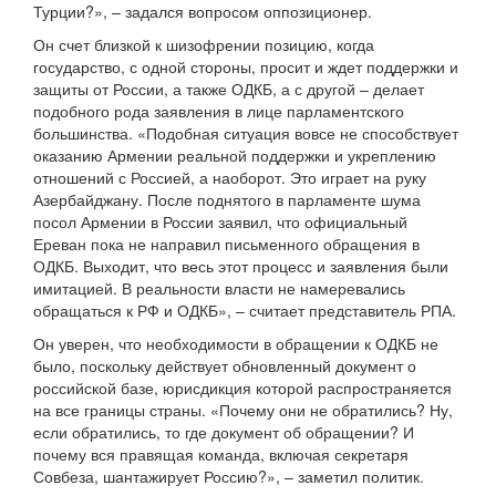
Турции?», – задался вопросом оппозиционер.
Он счет близкой к шизофрении позицию, когда
государство, с одной стороны, просит и ждет поддержки и
защиты от России, а также ОДКБ, а с другой – делает
подобного рода заявления в лице парламентского
большинства. «Подобная ситуация вовсе не способствует
оказанию Армении реальной поддержки и укреплению
отношений с Россией, а наоборот. Это играет на руку
Азербайджану. После поднятого в парламенте шума
посол Армении в России заявил, что официальный
Ереван пока не направил письменного обращения в
ОДКБ. Выходит, что весь этот процесс и заявления были
имитацией. В реальности власти не намеревались
обращаться к РФ и ОДКБ», – считает представитель РПА.
Он уверен, что необходимости в обращении к ОДКБ не
было, поскольку действует обновленный документ о
российской базе, юрисдикция которой распространяется
на все границы страны. «Почему они не обратились? Ну,
если обратились, то где документ об обращении? И
почему вся правящая команда, включая секретаря
Совбеза, шантажирует Россию?», – заметил политик.