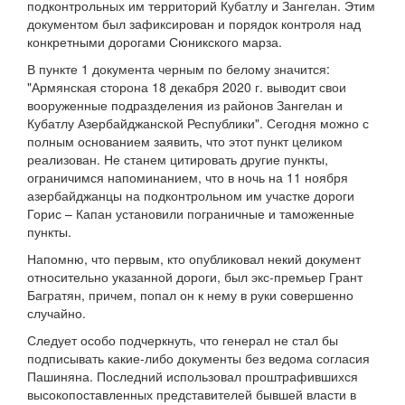
подконтрольных им территорий Кубатлу и Зангелан. Этим
документом был зафиксирован и порядок контроля над
конкретными дорогами Сюникского марза.
В пункте 1 документа черным по белому значится:
"Армянская сторона 18 декабря 2020 г. выводит свои
вооруженные подразделения из районов Зангелан и
Кубатлу Азербайджанской Республики". Сегодня можно с
полным основанием заявить, что этот пункт целиком
реализован. Не станем цитировать другие пункты,
ограничимся напоминанием, что в ночь на 11 ноября
азербайджанцы на подконтрольном им участке дороги
Горис – Капан установили пограничные и таможенные
пункты.
Напомню, что первым, кто опубликовал некий документ
относительно указанной дороги, был экс-премьер Грант
Багратян, причем, попал он к нему в руки совершенно
случайно.
Следует особо подчеркнуть, что генерал не стал бы
подписывать какие-либо документы без ведома согласия
Пашиняна. Последний использовал проштрафившихся
высокопоставленных представителей бывшей власти в