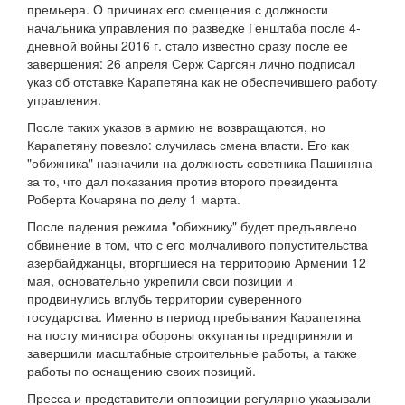
премьера. О причинах его смещения с должности
начальника управления по разведке Генштаба после 4-
дневной войны 2016 г. стало известно сразу после ее
завершения: 26 апреля Серж Саргсян лично подписал
указ об отставке Карапетяна как не обеспечившего работу
управления.
После таких указов в армию не возвращаются, но
Карапетяну повезло: случилась смена власти. Его как
"обижника" назначили на должность советника Пашиняна
за то, что дал показания против второго президента
Роберта Кочаряна по делу 1 марта.
После падения режима "обижнику" будет предъявлено
обвинение в том, что с его молчаливого попустительства
азербайджанцы, вторгшиеся на территорию Армении 12
мая, основательно укрепили свои позиции и
продвинулись вглубь территории суверенного
государства. Именно в период пребывания Карапетяна
на посту министра обороны оккупанты предприняли и
завершили масштабные строительные работы, а также
работы по оснащению своих позиций.
Пресса и представители оппозиции регулярно указывали