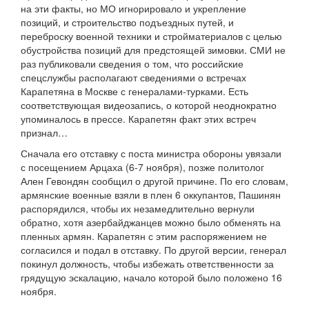
на эти факты, но МО игнорировало и укрепление
позиций, и строительство подъездных путей, и
переброску военной техники и стройматериалов с целью
обустройства позиций для предстоящей зимовки. СМИ не
раз публиковали сведения о том, что российские
спецслужбы располагают сведениями о встречах
Карапетяна в Москве с генералами-турками. Есть
соответствующая видеозапись, о которой неоднократно
упоминалось в прессе. Карапетян факт этих встреч
признал…
Сначала его отставку с поста министра обороны увязали
с посещением Арцаха (6-7 ноября), позже политолог
Ален Гевондян сообщил о другой причине. По его словам,
армянские военные взяли в плен 6 оккупантов, Пашинян
распорядился, чтобы их незамедлительно вернули
обратно, хотя азербайджанцев можно было обменять на
пленных армян. Карапетян с этим распоряжением не
согласился и подал в отставку. По другой версии, генерал
покинул должность, чтобы избежать ответственности за
грядущую эскалацию, начало которой было положено 16
ноября.