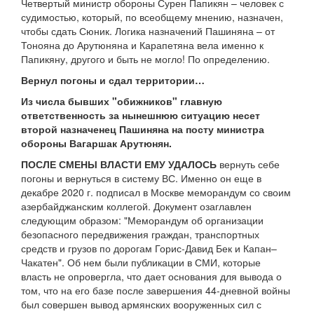
Четвертый министр обороны Сурен Папикян – человек с
судимостью, который, по всеобщему мнению, назначен,
чтобы сдать Сюник. Логика назначений Пашиняна – от
Тонояна до Арутюняна и Карапетяна вела именно к
Папикяну, другого и быть не могло! По определению.
Вернул погоны и сдал территории…
Из числа бывших "обижников" главную
ответственность за нынешнюю ситуацию несет
второй назначенец Пашиняна на посту министра
обороны Вагаршак Арутюнян.
ПОСЛЕ СМЕНЫ ВЛАСТИ ЕМУ УДАЛОСЬ
вернуть себе
погоны и вернуться в систему ВС. Именно он еще в
декабре 2020 г. подписал в Москве меморандум со своим
азербайджанским коллегой. Документ озаглавлен
следующим образом: "Меморандум об организации
безопасного передвижения граждан, транспортных
средств и грузов по дорогам Горис-Давид Бек и Капан–
Чакатен". Об нем были публикации в СМИ, которые
власть не опровергла, что дает основания для вывода о
том, что на его базе после завершения 44-дневной войны
был совершен вывод армянских вооруженных сил с