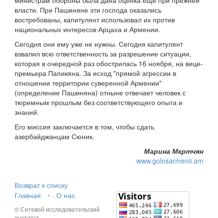
министрам обороны была дана оценка еще при прежней
власти. При Пашиняне эти господа оказались
востребованы, капитулянт использовал их против
национальных интересов Арцаха и Армении.
Сегодня они ему уже не нужны. Сегодня капитулянт
взвалил всю ответственность за разрешение ситуации,
которая в очередной раз обострилась 16 ноября, на вице-
премьера Папикяна. За исход "прямой агрессии в
отношении территории суверенной Армении"
(определение Пашиняна) отныне отвечает человек с
тюремным прошлым без соответствующего опыта и
знаний.
Его миссия заключается в том, чтобы сдать
азербайджанцам Сюник.
Марина Мкртчян
www.golosarmenii.am
Возврат к списку
Главная
⋅
О нас
© Сетевой исследовательский
институт