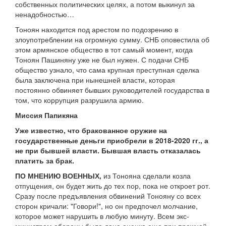
собственных политических целях, а потом выкинул за
ненадобностью…
Тоноян находится под арестом по подозрению в
злоупотреблении на огромную сумму. СНБ оповестила об
этом армянское общество в тот самый момент, когда
Тоноян Пашиняну уже не был нужен. С подачи СНБ
общество узнало, что сама крупная преступная сделка
была заключена при нынешней власти, которая
постоянно обвиняет бывших руководителей государства в
том, что коррупция разрушила армию.
Миссия Папикяна
Уже известно, что бракованное оружие на
государственные деньги приобрели в 2018-2020 гг., а
не при бывшей власти. Бывшая власть отказалась
платить за брак.
ПО МНЕНИЮ ВОЕННЫХ,
из Тонояна сделали козла
отпущения, он будет жить до тех пор, пока не откроет рот.
Сразу после предъявления обвинений Тонояну со всех
сторон кричали: "Говори!", но он предпочел молчание,
которое может нарушить в любую минуту. Всем экс-