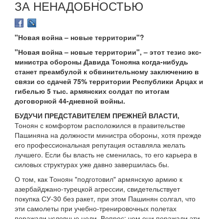
ЗА НЕНАДОБНОСТЬЮ
"Новая война – новые территории"?
"Новая война – новые территории", – этот тезис экс-
министра обороны Давида Тонояна когда-нибудь
станет преамбулой к обвинительному заключению в
связи со сдачей 75% территории Республики Арцах и
гибелью 5 тыс. армянских солдат по итогам
договорной 44-дневной войны.
БУДУЧИ ПРЕДСТАВИТЕЛЕМ ПРЕЖНЕЙ ВЛАСТИ,
Тоноян с комфортом расположился в правительстве
Пашиняна на должности министра обороны, хотя прежде
его профессиональная репутация оставляла желать
лучшего. Если бы власть не сменилась, то его карьера в
силовых структурах уже давно завершилась бы.
О том, как Тоноян "подготовил" армянскую армию к
азербайджано-турецкой агрессии, свидетельствует
покупка СУ-30 без ракет, при этом Пашинян солгал, что
эти самолеты при учебно-тренировочных полетах
поражали условные цели. Вопрос: чем они поражали эти