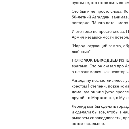
нужны те, кто готов жить во и
Это были не просто слова. К
50-летний Азгалдян, занимав
повторял: "Много пота - мало 
И это тоже не просто слова.
Армия независимости потерял
"Народ, отдающий землю, обре
любовью".
ПОТОМОК ВЫХОДЦЕВ ИЗ К
врагами. Это он сказал про Ар
а не занимался, как некоторы
Азгалдяну посчастливилось у
крестом I степени, позже ко
дома, где он жил (угол просп
другой - в Мартакерте, в Муз
Леонид мог бы сделать горазд
и сделали бы все, чтобы в н
рыцарем справедливости, пре
потом остальное.