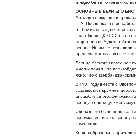
и надо быть готовым ко все
ОСНОВНЫЕ ВЕХИ ЕГО БИО
Азгалдяна, окончил в Ереван
ЕГУ. После окончания работа
го. В считанные дни перекин
Политбюро ЦК КПСС пыталось 
вторжения из Агдама в Аскера
вопрос. Но им не позволили э
предначертанную свыше и ис
Леонид Азгалдян вовсе не сл
многих понял, что произойде
ясно, что с азербайджанским
В 1991 году вместе с Овсепо
создавались дружины доброво
ансамбля этнографических т
военную единицу, именуемую
Сделать это было нелегко. 
вооружения, изучал военную 
командира.
Когда добровольцы приходили