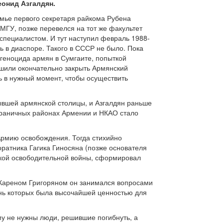
еонид Азгалдян.
емье первого секретаря райкома Рубена
 МГУ, позже перевелся на тот же факультет
специалистом. И тут наступил февраль 1988-
ь в диаспоре. Такого в СССР не было. Пока
геноцида армян в Сумгаите, попыткой
решили окончательно закрыть Армянский
сь в нужный момент, чтобы осуществить
бывшей армянской столицы, и Азгалдян раньше
играничных районах Армении и НКАО стало
Армию освобождения. Тогда стихийно
оратника Гагика Гиносяна (позже основателя
ской освободительной войны, сформировал
Кареном Григоряном он занимался вопросами
знь которых была высочайшей ценностью для
му не нужны люди, решившие погибнуть, а