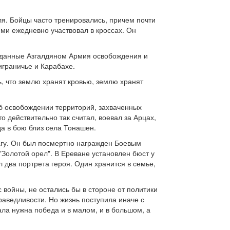
ля. Бойцы часто тренировались, причем почти
ими ежедневно участвовал в кроссах. Он
озданные Азгалдяном Армия освобождения и
играничье и Карабахе.
ь, что землю хранят кровью, землю хранят
б освобождении территорий, захваченных
то действительно так считал, воевал за Арцах,
да в бою близ села Тонашен.
агу. Он был посмертно награжден Боевым
"Золотой орел". В Ереване установлен бюст у
 два портрета героя. Один хранится в семье,
с войны, не остались бы в стороне от политики
раведливости. Но жизнь поступила иначе с
ала нужна победа и в малом, и в большом, а