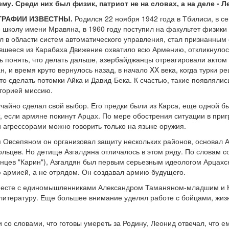
му. Среди них был физик, патриот не на словах, а на деле - Л
ГРАФИИ ИЗВЕСТНЫ.
Родился 22 ноября 1942 года в Тбилиси, в с
е школу имени Мравяна, в 1960 году поступил на факультет физики
л в области систем автоматического управления, стал признанным 
увшееся из Карабаха Движение охватило всю Армению, откликнулос
понять, что делать дальше, азербайджанцы отреагировали актом 
н, и время круто вернулось назад, в начало XX века, когда турки 
то сделать потомки Айка и Давид-Бека. К счастью, такие появляли
торией миссию.
учайно сделал свой выбор. Его предки были из Карса, еще одной 
т, если армяне покинут Арцах. По мере обострения ситуации в пр
и агрессорами можно говорить только на языке оружия.
м Овсепяном он организовал защиту нескольких районов, основал 
льцев. Но детище Азгалдяна отличалось в этом ряду. По словам с
анцев "Карин"), Азгалдян был первым серьезным идеологом Арцах
 армией, а не отрядом. Он создавал армию будущего.
Вместе с единомышленниками Александром Таманяном-младшим и 
литературу. Еще большее внимание уделял работе с бойцами, жи
 со словами, что готовы умереть за Родину, Леонид отвечал, что е