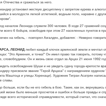
мя Отечества и сражаться за него.
омандир установил жесткую дисциплину с запретом курева и алкого
шийся в молодости легкой атлетикой, водным поло, наравне с друг
крови".
 Под началом Леонида служили 300 человек. В ходе 27 сражений с
и всего 6 бойцов, освободив при этом 27 населенных пунктов в пр
чен на гибель, - повторял Азгалдян, добавляя: - Неверно говорит
АРСА, ЛЕОНИД
любил каждый клочок армянской земли и мечтал о
цах: "Это Армения, и точка!" Он имел право так говорить, потому ч
е, словоблудием. Он и жизнь свою отдал за Арцах 21 июня 1992 го
видеть освобождение Шуши и не увидеть сдачу города-крепости вр
мандиру присвоили звание "Герой Арцаха" с награждением орденом 
екта Маштоца и улицы Хоренаци). Художник Тигран Асатрян написал
ее славы.
о больше, если бы не его гибель в бою. Такие, как он, вернувшись 
ашей жизни было меньше просчетов и ошибок и больше правды и сп
жде всего исторической справедливости, который считал, что снач