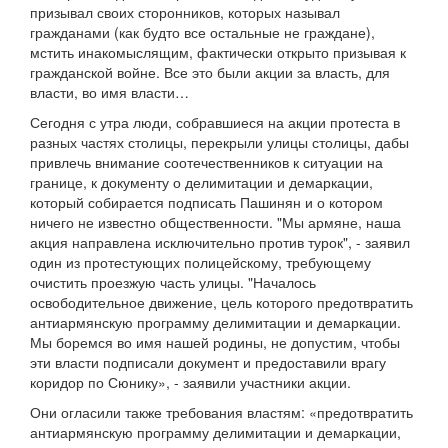
призывал своих сторонников, которых называл
гражданами (как будто все остальные не граждане),
мстить инакомыслящим, фактически открыто призывая к
гражданской войне. Все это были акции за власть, для
власти, во имя власти…
Сегодня с утра люди, собравшиеся на акции протеста в
разных частях столицы, перекрыли улицы столицы, дабы
привлечь внимание соотечественников к ситуации на
границе, к документу о делимитации и демаркации,
который собирается подписать Пашинян и о котором
ничего не известно общественности. "Мы армяне, наша
акция направлена исключительно против турок", - заявил
один из протестующих полицейскому, требующему
очистить проезжую часть улицы. "Началось
освободительное движение, цель которого предотвратить
антиармянскую программу делимитации и демаркации.
Мы боремся во имя нашей родины, не допустим, чтобы
эти власти подписали документ и предоставили врагу
коридор по Сюнику», - заявили участники акции.
Они огласили также требования властям: «предотвратить
антиармянскую программу делимитации и демаркации,