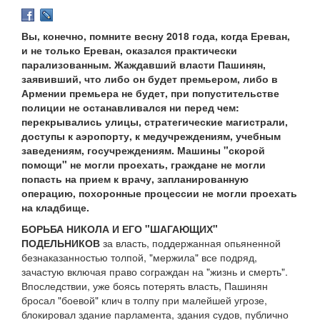
Вы, конечно, помните весну 2018 года, когда Ереван,
и не только Ереван, оказался практически
парализованным. Жаждавший власти Пашинян,
заявивший, что либо он будет премьером, либо в
Армении премьера не будет, при попустительстве
полиции не останавливался ни перед чем:
перекрывались улицы, стратегические магистрали,
доступы к аэропорту, к медучреждениям, учебным
заведениям, госучреждениям. Машины "скорой
помощи" не могли проехать, граждане не могли
попасть на прием к врачу, запланированную
операцию, похоронные процессии не могли проехать
на кладбище.
БОРЬБА НИКОЛА И ЕГО "ШАГАЮЩИХ"
ПОДЕЛЬНИКОВ
за власть, поддержанная опьяненной
безнаказанностью толпой, "мержила" все подряд,
зачастую включая право сограждан на "жизнь и смерть".
Впоследствии, уже боясь потерять власть, Пашинян
бросал "боевой" клич в толпу при малейшей угрозе,
блокировал здание парламента, здания судов, публично