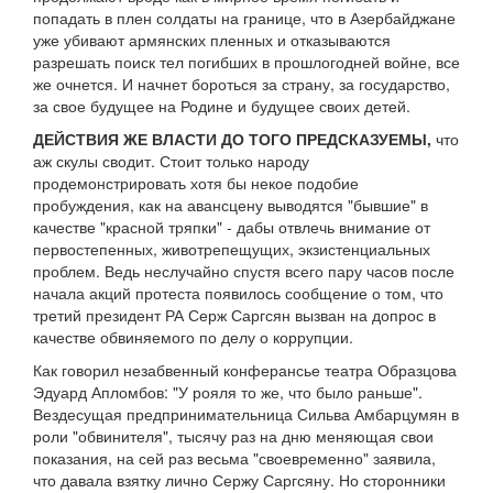
попадать в плен солдаты на границе, что в Азербайджане
уже убивают армянских пленных и отказываются
разрешать поиск тел погибших в прошлогодней войне, все
же очнется. И начнет бороться за страну, за государство,
за свое будущее на Родине и будущее своих детей.
ДЕЙСТВИЯ ЖЕ ВЛАСТИ ДО ТОГО ПРЕДСКАЗУЕМЫ,
что
аж скулы сводит. Стоит только народу
продемонстрировать хотя бы некое подобие
пробуждения, как на авансцену выводятся "бывшие" в
качестве "красной тряпки" - дабы отвлечь внимание от
первостепенных, животрепещущих, экзистенциальных
проблем. Ведь неслучайно спустя всего пару часов после
начала акций протеста появилось сообщение о том, что
третий президент РА Серж Саргсян вызван на допрос в
качестве обвиняемого по делу о коррупции.
Как говорил незабвенный конферансье театра Образцова
Эдуард Апломбов: "У рояля то же, что было раньше".
Вездесущая предпринимательница Сильва Амбарцумян в
роли "обвинителя", тысячу раз на дню меняющая свои
показания, на сей раз весьма "своевременно" заявила,
что давала взятку лично Сержу Саргсяну. Но сторонники