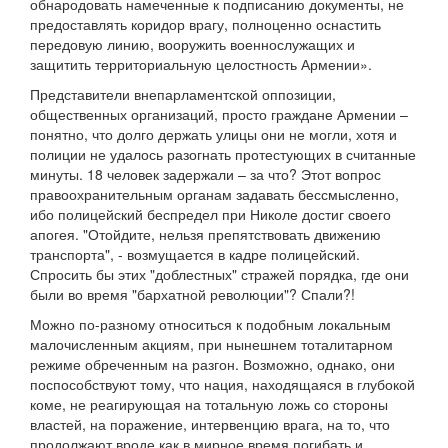
обнародовать намеченные к подписанию документы, не
предоставлять коридор врагу, полноценно оснастить
передовую линию, вооружить военнослужащих и
защитить территориальную целостность Армении».
Представители внепарламентской оппозиции,
общественных организаций, просто граждане Армении –
понятно, что долго держать улицы они не могли, хотя и
полиции не удалось разогнать протестующих в считанные
минуты. 18 человек задержали – за что? Этот вопрос
правоохранительным органам задавать бессмысленно,
ибо полицейский беспредел при Николе достиг своего
апогея. "Отойдите, нельзя препятствовать движению
транспорта", - возмущается в кадре полицейский.
Спросить бы этих "доблестных" стражей порядка, где они
были во время "бархатной революции"? Спали?!
Можно по-разному относиться к подобным локальным
малочисленным акциям, при нынешнем тоталитарном
режиме обреченным на разгон. Возможно, однако, они
поспособствуют тому, что нация, находящаяся в глубокой
коме, не реагирующая на тотальную ложь со стороны
властей, на поражение, интервенцию врага, на то, что
продолжают вроде как в мирное время погибать и