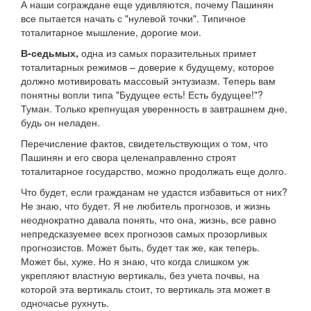
А наши сограждане еще удивляются, почему Пашинян
все пытается начать с "нулевой точки". Типичное
тоталитарное мышление, дорогие мои.
В-седьмых,
одна из самых поразительных примет
тоталитарных режимов – доверие к будущему, которое
должно мотивировать массовый энтузиазм. Теперь вам
понятны вопли типа "Будущее есть! Есть будущее!"?
Туман. Только крепнущая уверенность в завтрашнем дне,
будь он неладен.
Перечисление фактов, свидетельствующих о том, что
Пашинян и его свора целенаправленно строят
тоталитарное государство, можно продолжать еще долго.
Что будет, если гражданам не удастся избавиться от них?
Не знаю, что будет. Я не любитель прогнозов, и жизнь
неоднократно давала понять, что она, жизнь, все равно
непредсказуемее всех прогнозов самых прозорливых
прогнозистов. Может быть, будет так же, как теперь.
Может бы, хуже. Но я знаю, что когда слишком уж
укрепляют властную вертикаль, без учета почвы, на
которой эта вертикаль стоит, то вертикаль эта может в
одночасье рухнуть.