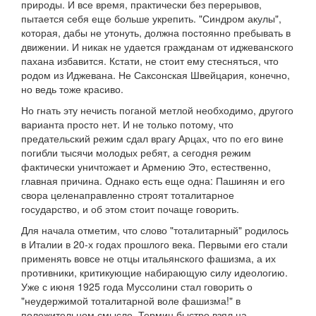
природы. И все время, практически без перерывов,
пытается себя еще больше укрепить. "Синдром акулы",
которая, дабы не утонуть, должна постоянно пребывать в
движении. И никак не удается гражданам от иджеванского
пахана избавится. Кстати, не стоит ему стесняться, что
родом из Иджевана. Не Саксонская Швейцария, конечно,
но ведь тоже красиво.
Но гнать эту нечисть поганой метлой необходимо, другого
варианта просто нет. И не только потому, что
предательский режим сдал врагу Арцах, что по его вине
погибли тысячи молодых ребят, а сегодня режим
фактически уничтожает и Армению Это, естественно,
главная причина. Однако есть еще одна: Пашинян и его
свора целенаправленно строят тоталитарное
государство, и об этом стоит почаще говорить.
Для начала отметим, что слово "тоталитарный" родилось
в Италии в 20-х годах прошлого века. Первыми его стали
применять вовсе не отцы итальянского фашизма, а их
противники, критикующие набирающую силу идеологию.
Уже с июня 1925 года Муссолини стал говорить о
"неудержимой тоталитарной воле фашизма!" в
положительном смысле. Термин быстро взял на