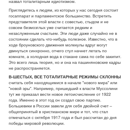
назвал тоталитарным идиотизмом.
Приглядитесь к людям, из которых у нас сегодня состоит
госаппарат и парламентское большинство. Встретить
представителя этой власти с совестью, стыдом и не
совсем безмозглых уже считается редким и
незаслуженным счастьем. Эти люди даже случайно не в
состоянии сделать что-нибудь полезное. Известно, что в
ходе броуновского движения молекулы вдруг могут
двинуться синхронно, отчего стул начнет летать по
комнате, а холодная вода в стакане сама по себе закипит.
Это всего лишь теория, но и она на пашиняновские кадры
не распространяется.
В-ШЕСТЫХ, ВСЕ ТОТАЛИТАРНЫЕ РЕЖИМЫ СКЛОННЫ
считать себя находящимися в начале "нового мира" или
"новой эры". Например, пришедший к власти Муссолини
тут же приказал вести новое летоисчисление от 1922
года. Именно в этот год он создал свою партию.
Большевики в России завели для себя двойной счет –
общепринятый в христианском мире и тот, что стал
отмечаться с октября 1917 года и был рассчитан до дня
победы мировой революции.