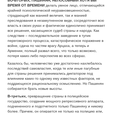
ВО-ВТОРЫХ, ПАШИНЯН, НЕПОСОБНЫЙ ХОТЯ БЫ
ВРЕМЯ ОТ ВРЕМЕНИ
делать умное лицо, отличающийся
крайней психологической неуравновешенностью,
страдающий как манией величия, так и манией
преследования в незамутненном виде, сосредоточил всю
власть в своих руках и фактически единолично принимает
все решения, касающиеся судеб страны и народа. Как
следствие – последовательное заведение в тупик
переговорного процесса, катастрофическое поражение в
войне, сдача по частям врагу Арцаха, а теперь и
Армении, полный развал всего, что только возможно,
потеря каких-либо перспектив во всех сферах.
Казалось бы, человечество уже достаточно нахлебалось
последствий самовластия, когда те или иные пагубные
для страны решения принимались диктатором под
влиянием каких-то одному ему известных факторов, не
поддающихся рациональному осмыслению. Но Пашинян
собирается брать новые высоты.
В-третьих,
превращение страны в полицейское
государство, создание мощного репрессивного аппарата,
подчиненного и подотчетного только Пашиняну и никому
более. Причем, он опирается не только на полицию или,