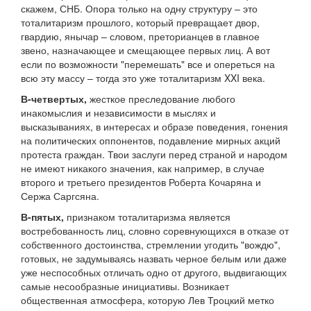
скажем, СНБ. Опора только на одну структуру – это
тоталитаризм прошлого, который превращает двор,
гвардию, янычар – словом, преторианцев в главное
звено, назначающее и смещающее первых лиц. А вот
если по возможности "перемешать" все и опереться на
всю эту массу – тогда это уже тоталитаризм XXI века.
В-четвертых,
жесткое преследование любого
инакомыслия и независимости в мыслях и
высказываниях, в интересах и образе поведения, гонения
на политических оппонентов, подавление мирных акций
протеста граждан. Твои заслуги перед страной и народом
не имеют никакого значения, как например, в случае
второго и третьего президентов Роберта Кочаряна и
Сержа Саргсяна.
В-пятых,
признаком тоталитаризма является
востребованность лиц, словно соревнующихся в отказе от
собственного достоинства, стремлении угодить "вождю",
готовых, не задумываясь назвать черное белым или даже
уже неспособных отличать одно от другого, выдвигающих
самые несообразные инициативы. Возникает
общественная атмосфера, которую Лев Троцкий метко