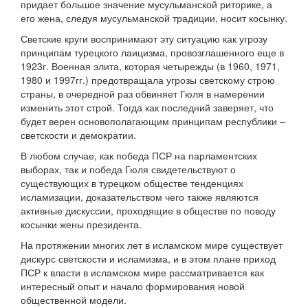
придает большое значение мусульманской риторике, а
его жена, следуя мусульманской традиции, носит косынку.
Светские круги воспринимают эту ситуацию как угрозу
принципам турецкого лаицизма, провозглашенного еще в
1923г. Военная элита, которая четырежды (в 1960, 1971,
1980 и 1997гг.) предотвращала угрозы светскому строю
страны, в очередной раз обвиняет Гюля в намерении
изменить этот строй. Тогда как последний заверяет, что
будет верен основополагающим принципам республики –
светскости и демократии.
В любом случае, как победа ПСР на парламентских
выборах, так и победа Гюля свидетельствуют о
существующих в турецком обществе тенденциях
исламизации, доказательством чего также являются
активные дискуссии, проходящие в обществе по поводу
косынки жены президента.
На протяжении многих лет в исламском мире существует
дискурс светскости и исламизма, и в этом плане приход
ПСР к власти в исламском мире рассматривается как
интересный опыт и начало формирования новой
общественной модели.