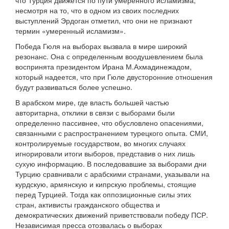
что Турция движется по пути умеренного исламизма,
несмотря на то, что в одном из своих последних
выступлений Эрдоган отметил, что они не признают
термин «умеренный исламизм».
Победа Гюля на выборах вызвала в мире широкий
резонанс. Она с определенным воодушевлением была
воспринята президентом Ирана М.Ахмадинежадом,
который надеется, что при Гюле двусторонние отношения
будут развиваться более успешно.
В арабском мире, где власть большей частью
авторитарна, отклики в связи с выборами были
определенно пассивнее, что обусловлено опасениями,
связанными с распространением турецкого опыта. СМИ,
контролируемые государством, во многих случаях
игнорировали итоги выборов, представив о них лишь
сухую информацию. В последовавшие за выборами дни
Турцию сравнивали с арабскими странами, указывали на
курдскую, армянскую и кипрскую проблемы, стоящие
перед Турцией. Тогда как оппозиционные силы этих
стран, активисты гражданского общества и
демократических движений приветствовали победу ПСР.
Независимая пресса отозвалась о выборах