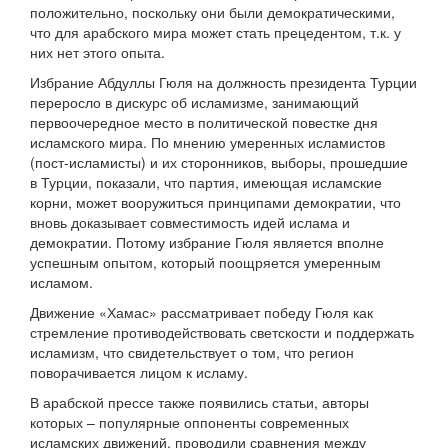
положительно, поскольку они были демократическими,
что для арабского мира может стать прецедентом, т.к. у
них нет этого опыта.
Избрание Абдуллы Гюля на должность президента Турции
переросло в дискурс об исламизме, занимающий
первоочередное место в политической повестке дня
исламского мира. По мнению умеренных исламистов
(пост-исламисты) и их сторонников, выборы, прошедшие
в Турции, показали, что партия, имеющая исламские
корни, может вооружиться принципами демократии, что
вновь доказывает совместимость идей ислама и
демократии. Потому избрание Гюля является вполне
успешным опытом, который поощряется умеренным
исламом.
Движение «Хамас» рассматривает победу Гюля как
стремление противодействовать светскости и поддержать
исламизм, что свидетельствует о том, что регион
поворачивается лицом к исламу.
В арабской прессе также появились статьи, авторы
которых – популярные оппоненты современных
исламских движений, проводили сравнения между