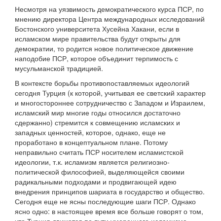
Несмотря на уязвимость демократического курса ПСР, по
мнению директора Центра международных исследований
Бостонского университета Хусейна Хакани, если в
исламском мире правительства будут открыты для
демократии, то родится новое политическое движение
наподобие ПСР, которое объединит терпимость с
мусульманской традицией.
В контексте борьбы противопоставляемых идеологий
сегодня Турция (к которой, учитывая ее светский характер
и многостороннее сотрудничество с Западом и Израилем,
исламский мир многие годы относился достаточно
сдержанно) стремится к совмещению исламских и
западных ценностей, которое, однако, еще не
проработано в концептуальном плане. Потому
неправильно считать ПСР носителем исламистской
идеологии, т.к. исламизм является религиозно-
политической философией, выделяющейся своими
радикальными подходами и продвигающей идею
внедрения принципов шариата в государство и общество.
Сегодня еще не ясны последующие шаги ПСР. Однако
ясно одно: в настоящее время все больше говорят о том,