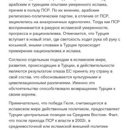
арабским и турецким опытами умеренного ислама,
причем в пользу ПСР. По их мнению, арабские
религиозно-политические партии, в отличие от ПСР,
зациклились на анахроничных идеологиях. Тогда как ПСР
воспринимается в ракурсе исламской умеренности,
прогресса и рационализма. Отмечается, что Турция
вступает в новый этап, где светскость ходит рука об руку с
косынкой, иными словами в Турции происходит
примирение национализма и ислама.
Согласно отдельным подходам в исламском мире,
развития, происходящие в Турции, в действительности
являются результатом отказа ЕС принять эту страну в
свой состав, что обосновывается культурными и
цивилизационными различиями. Именно это
обстоятельство способствовало возвращению Турции к
своим корням.
Примечательно, что победа Гюля, считающегося в
исламском мире действенным политиком, предоставляет
Турции центральные позиции на Среднем Востоке. Факт,
что после прихода ПСР к власти в 2002г. в
средневосточной или исламской внешней политике