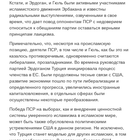
Кстати, и Эрдоган, и Гюль были активными участниками
исламистского движения Эрбакана и известны
радикальными выступлениями, озвученными в свое
время, что дает повод оппонентам ПСР с недоверием
относиться к обещаниям партии оставаться верными
принципам лаицизма.
Примечательно, что, несмотря на происламскую
позицию, деятели ПСР, в том числе и Гюль, как бы это ни
казалось противоречивым, одновременно считаются
либералами, прозападниками. Во времена руководства
партией Эрдоганом Турция инициировала процесс
членства в ЕС. Были продолжены тесные связи с США,
развитие экономики пошло по пути либерализации и
определенного прогресса, увеличились иностранные
капиталовложения, в отдельных сферах были
осуществлены некоторые преобразования.
Победа ПСР на выборах, как и внедрение ценностной
системы умеренного исламизма в исламском мире,
может быть также обусловлена политическими
устремлениями США в данном регионе. Не исключено,
что Турция станет моделью для других исламских, в том