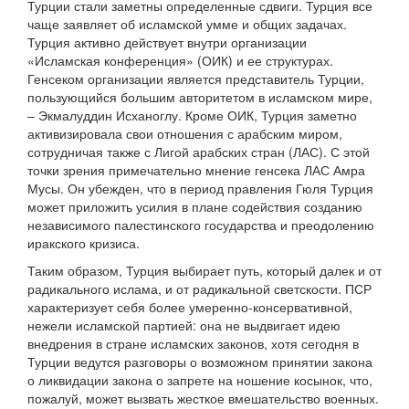
Турции стали заметны определенные сдвиги. Турция все
чаще заявляет об исламской умме и общих задачах.
Турция активно действует внутри организации
«Исламская конференция» (ОИК) и ее структурах.
Генсеком организации является представитель Турции,
пользующийся большим авторитетом в исламском мире,
– Экмалуддин Исханоглу. Кроме ОИК, Турция заметно
активизировала свои отношения с арабским миром,
сотрудничая также с Лигой арабских стран (ЛАС). С этой
точки зрения примечательно мнение генсека ЛАС Амра
Мусы. Он убежден, что в период правления Гюля Турция
может приложить усилия в плане содействия созданию
независимого палестинского государства и преодолению
иракского кризиса.
Таким образом, Турция выбирает путь, который далек и от
радикального ислама, и от радикальной светскости. ПСР
характеризует себя более умеренно-консервативной,
нежели исламской партией: она не выдвигает идею
внедрения в стране исламских законов, хотя сегодня в
Турции ведутся разговоры о возможном принятии закона
о ликвидации закона о запрете на ношение косынок, что,
пожалуй, может вызвать жесткое вмешательство военных.