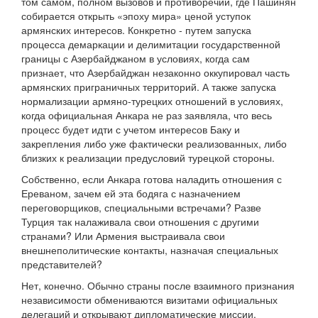
том самом, полном вызовов и противоречий, где Пашинян
собирается открыть «эпоху мира» ценой уступок
армянских интересов. Конкретно - путем запуска
процесса демаркации и делимитации государственной
границы с Азербайджаном в условиях, когда сам
признает, что Азербайджан незаконно оккупировал часть
армянских приграничных территорий. А также запуска
нормализации армяно-турецких отношений в условиях,
когда официальная Анкара не раз заявляла, что весь
процесс будет идти с учетом интересов Баку и
закрепления либо уже фактически реализованных, либо
близких к реализации предусловий турецкой стороны.
Собственно, если Анкара готова наладить отношения с
Ереваном, зачем ей эта бодяга с назначением
переговорщиков, специальными встречами? Разве
Турция так налаживала свои отношения с другими
странами? Или Армения выстраивала свои
внешнеполитические контакты, назначая специальных
представителей?
Нет, конечно. Обычно страны после взаимного признания
независимости обмениваются визитами официальных
делегаций и открывают дипломатические миссии.