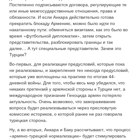
Постепенно подписываются договора, регулирующие те
или иные межгосударственные отношения, права и
обязанности. И если Анкара действительно готова
прекратить блокаду Армению, можно было идти по
накатанному пути: обменяться визитами, как это было во
время «футбольной дипломатии», затем открыть
представительства, разблокировать границы и так
далее… А тут специальные представители. Зачем это
Турции?
Во-первых, для реализации предусловий, которые пока
не реализованы, и закрепления тех некогда предусловий,
которые уже воплощены на практике по итогам 44-
дневной войны. Для того, чтобы весь мир убедился, что
никаких претензий у армянской стороны к Турции нет, а
международное признание Геноцида армян потеряло
актуальность. Очень возможно, что замораживание
вопроса будет реализовываться через пресловутую
комиссию историков, о которой ранее не раз говорила
турецкая сторона.
Ну, а во-вторых, Анкара и Баку рассчитывают, что процесс
«армяно-турецкой нормализации» будет стимулировать