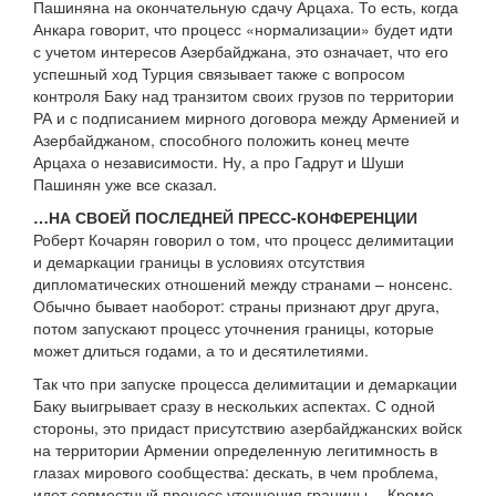
Пашиняна на окончательную сдачу Арцаха. То есть, когда
Анкара говорит, что процесс «нормализации» будет идти
с учетом интересов Азербайджана, это означает, что его
успешный ход Турция связывает также с вопросом
контроля Баку над транзитом своих грузов по территории
РА и с подписанием мирного договора между Арменией и
Азербайджаном, способного положить конец мечте
Арцаха о независимости. Ну, а про Гадрут и Шуши
Пашинян уже все сказал.
…НА СВОЕЙ ПОСЛЕДНЕЙ ПРЕСС-КОНФЕРЕНЦИИ
Роберт Кочарян говорил о том, что процесс делимитации
и демаркации границы в условиях отсутствия
дипломатических отношений между странами – нонсенс.
Обычно бывает наоборот: страны признают друг друга,
потом запускают процесс уточнения границы, которые
может длиться годами, а то и десятилетиями.
Так что при запуске процесса делимитации и демаркации
Баку выигрывает сразу в нескольких аспектах. С одной
стороны, это придаст присутствию азербайджанских войск
на территории Армении определенную легитимность в
глазах мирового сообщества: дескать, в чем проблема,
идет совместный процесс уточнения границы… Кроме