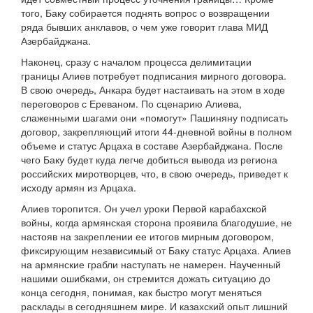
того, Баку собирается поднять вопрос о возвращении
ряда бывших анклавов, о чем уже говорит глава МИД
Азербайджана.
Наконец, сразу с началом процесса делимитации
границы Алиев потребует подписания мирного договора.
В свою очередь, Анкара будет настаивать на этом в ходе
переговоров с Ереваном. По сценарию Алиева,
слаженными шагами они «помогут» Пашиняну подписать
договор, закрепляющий итоги 44-дневной войны в полном
объеме и статус Арцаха в составе Азербайджана. После
чего Баку будет куда легче добиться вывода из региона
российских миротворцев, что, в свою очередь, приведет к
исходу армян из Арцаха.
Алиев торопится. Он учел уроки Первой карабахской
войны, когда армянская сторона проявила благодушие, не
настояв на закреплении ее итогов мирным договором,
фиксирующим независимый от Баку статус Арцаха. Алиев
на армянские грабли наступать не намерен. Наученный
нашими ошибками, он стремится дожать ситуацию до
конца сегодня, понимая, как быстро могут меняться
расклады в сегодняшнем мире. И казахский опыт лишний