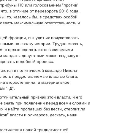
 трибуны НС или голосованием "против"
что, в отличие от переворота 2018 года,
, то, казалось бы, в средствах особой
роявить максимальную ответственность и
щей фракции, вынудит их почувствовать
нными на свалку истории. Трудно сказать,
лия с целью сделать их независимыми
и мандаты депутатами может выдвинуть
иировать подобный процесс.
стаются в политической команде Никола
о есть предоставляемые властью блага,
ина второстепенна, а материальное
ам "ГД".
отличительный признак этой власти, и его
е знать при появлении перед всеми слоями и
х и найти пропавших без вести, стерпит ли
ов" власти и олигархов, дескать, наши
 достижения нашей тридцатилетней