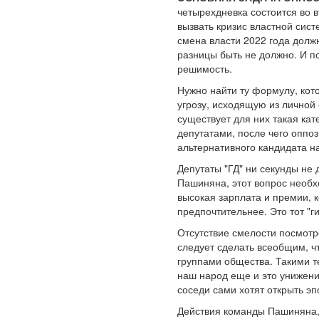
четырехдневка состоится во 
вызвать кризис властной сист
смена власти 2022 года долж
разницы быть не должно. И по
решимость.
Нужно найти ту формулу, кот
угрозу, исходящую из личной 
существует для них такая кат
депутатами, после чего опп
альтернативного кандидата н
Депутаты "ГД" ни секунды не 
Пашиняна, этот вопрос необх
высокая зарплата и премии, 
предпочтительнее. Это тот "г
Отсутствие смелости посмотре
следует сделать всеобщим, ч
группами общества. Такими т
наш народ еще и это унижени
соседи сами хотят открыть эп
Действия команды Пашиняна,