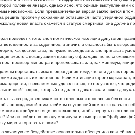
второй половине января, однако ясно, что одними выступлениями с
емы невозможно. Если предварительная версия заключается в том, 
на решить проблему сохранения оставшейся части утерянной родины
скольку новая власть окажется в статусе смертника, она должна п
орая приведет к тотальной политической изоляции депутатов правя
ответственности за содеянное, а значит, и опасность быть выброше
егория, как достоинство, но нужно последовательно прилагать уси
озиция вместе с покинувшими правящую фракцию, но не сложившим
а пост премьер-министра и проголосовать или, как минимум, иниц
должны переставать искать оправдания тому, что они до сих пор о
одимо задавать им постоянно. Если мотивация строго корыстная, т
командировки, всевозможные удовольствия, то получается, что род
ильотинный" вопрос, который не должен давать сна и покоя депутат
ть в глаза родственникам сотен пленных и пропавших без вести – 
тобы порождаемый этим клеймом внутренний комплекс давал о себ
емпами потребуется еще несколько лет, чтобы вернуть всех пленны
е? Или он пойдет на поводу манипулятивных трюков "фабрики фейк
оху мира и торговать с нами?
 а зачастую ее бездействие основательно обесценило важнейшие