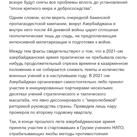
вскоре будут сняты все проблемы вплоть до установления
"эпохи крепкого мира и добрососедства".
Одним словом, если верить очередной бакинской
пропагандистской кампании, вокруг Азербайджана и
внутри него после 44-дневной войны царит сплошная
геополитическая тишь да гладь, не предполагающая
интенсивной милитаризации и подготовки к войне.
Между тем факты свидетельствуют о том, что в 2021-ом
азербайджанская армия практически не пребывала сколь-
нибудь продолжительный отрезок времени в казарменном
положении и не собирается снижать темпы и количество
военных учений и в наступившем году. В 2021-ом
Азербайджан организовал самостоятельно либо принял
участие в инициированных партнерами нескольких
десятках учений стратегического и тактического
масштаба, что явно диссонировало с "миролюбивой"
риторикой руководства страны. Приведем лишь пару
промеров по второму годовому кварталу.
Так, в конце прошлого лета азербайджанская армия
приняла участие в стартовавших в Грузии учениях НАТО,
отрабатывающих якобы методы противостояния