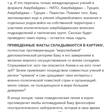
т.д. И это перечень только международных учений в
формате Азербайджан – НАТО, Азербайджан – Турция,
Азербайджан – Турция – Пакистан. Помимо того, Баку
запланировал еще и учения общевойскового значения и
отдельных родов войск на собственной территории с
участием исключительно азербайджанских воинских
подразделений и тактических групп. Сколько будет
проведено таких игрищ – остается лишь гадать.
ПРИВЕДЕННЫЕ ФАКТЫ СКЛАДЫВАЮТСЯ В КАРТИНУ,
полностью противоречащую "миролюбивой"
дипломатической риторике Баку и его заверениям в
желании мирного сосуществования со всеми соседями.
Спрашивается: кого так опасается Алиев и на кого точит
зуб? Зачем привлекает посредством совместных учений в
регион "чужаков" и сам сращивает свои интересы с
военно-политической повесткой стран и организаций,
мягко говоря, не пользующихся в мире большим
доверием?
В конце концов, такая поведенческая линия в корне
противоречит якобы исповедуемой Баку философии
геостратегического нейтралитета, которая в свое время