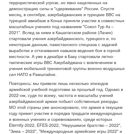
террористической угрозе, но явно нацеленных на
демонстрацию силы и "сдерживание" России. Спустя
месяц, в сентябре, азербайджанские и турецкие ВВС на
турецкой авиабазе в Конье приняли участие в совместных
масштабных учениях под названием "Сокол Тур Аз –
2021". Вслед за ними в Кашатагском районе (Лачин)
стартовали учения азербайджанского, турецкого и, по
некоторым данным, пакистанского спецназа с задачей
выработки и оттачивания навыков ведения боя в горной
местности. А уже в декабре в Баку стартовали летно-
тактические игры ВВС Азербайджана с вовлечением в
учения мобильной тренинговой группы военно-воздушных
сил НАТО в Рамштайне.
Повторюсь: мы привели лишь несколько эпизодов
армейской учебной подготовки за прошлый год. Однако в
2022-ом, судя по всему, частота и масштабы учений
азербайджанской армии побьют собственные рекорды.
МО этой страны уже анонсировало, что армия в текущем
году примет участие в порядка тридцати международных
и военных учениях и соревнованиях, среди которых
Eternity-2022, EFES-2022, "Нерушимое братство – 2022",
"Зима – 2022", "Международные армейские игры 2022" и