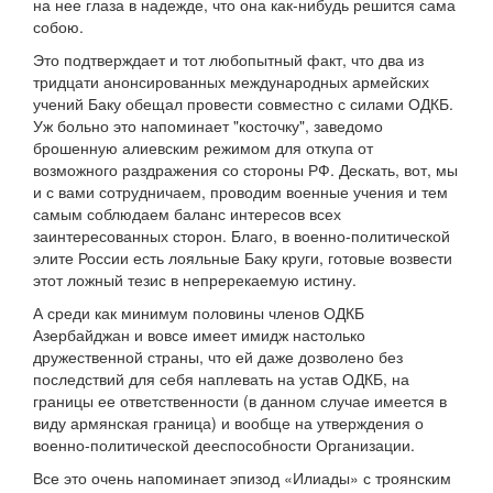
на нее глаза в надежде, что она как-нибудь решится сама
собою.
Это подтверждает и тот любопытный факт, что два из
тридцати анонсированных международных армейских
учений Баку обещал провести совместно с силами ОДКБ.
Уж больно это напоминает "косточку", заведомо
брошенную алиевским режимом для откупа от
возможного раздражения со стороны РФ. Дескать, вот, мы
и с вами сотрудничаем, проводим военные учения и тем
самым соблюдаем баланс интересов всех
заинтересованных сторон. Благо, в военно-политической
элите России есть лояльные Баку круги, готовые возвести
этот ложный тезис в непререкаемую истину.
А среди как минимум половины членов ОДКБ
Азербайджан и вовсе имеет имидж настолько
дружественной страны, что ей даже дозволено без
последствий для себя наплевать на устав ОДКБ, на
границы ее ответственности (в данном случае имеется в
виду армянская граница) и вообще на утверждения о
военно-политической дееспособности Организации.
Все это очень напоминает эпизод «Илиады» с троянским