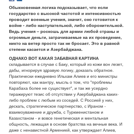
Обыкновенная логика подсказывает, что если
государство с высокой частотой и интенсивностью
проводит военные учения, значит, оно готовится к
войне - либо наступательной, либо оборонительной.
Ведь учения – роскошь для армии любой страны и
огромные деньги, затрачиваемые на их проведение,
никто на ветер просто так не бросает. Это в равной
степени касается и Азербайджана.
ОДНАКО ВОТ КАКАЯ ЗАБАВНАЯ КАРТИНА
складывается в случае с Баку, который из кожи вон лезет,
дабы, игнорируя здравую логику, доказать обратное.
Практически ежедневно Ильхам Алиев и его министры
повторяют, как мантру, мысль о том, что "проблемы
Карабаха более не существует", и так же усердно
тиражируют тезис об отсутствии у Азербайджана каких-
либо проблем с любым из соседей. С Россией у них,
дескать, стратегическое партнерство, с Ираном -
взаимоуважение и дружба, с Туркменистаном и
Казахстаном - и вовсе генетическая и ментальная
общность, лежащая в основе братства на вечные века. И
даже с ненавистной Арменией, как утверждает Алиев,