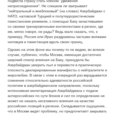
подвигла страну стать членом "Движения
неприсоединения". Не слишком ли заигрывает
"нейтральный и внеблоковый" (на словах) Азербайджан с
НАТО, натовской Турцией и полутеррористическим
пакистанским режимом, с помощью Баку зачастившими
со своими тренировочными контингентами в регион, где
им, мягко говоря, не рады? Ведь мало сказать, что, к
примеру, Россия или Иран раздражены частыми вояжами
натовцев и пакистанцев вдоль своих границ.
Однако на этом фоне мы почему-то не видим, во всяком
случае, публично, чтобы Москва, имеющая достаточно
широкий спектр влияния на Баку, принудила бы
Азербайджан умерить пыл и перевести в практическую
плоскость декларированные манифесты о нейтралитете и
миролюбии. В связи с этим в очередной раз вкрадывается
сомнение относительно адекватности российской
политики в азербайджанском направлении, поскольку
интенсивная милитаризация Азербайджана с подачи
антироссийских по сути блоков и сил по определению не
может не оказать негативного влияния на качество
российских позиций в регионе. Складывается ощущение,
что в Москве видят проблему, но предпочитают закрывать