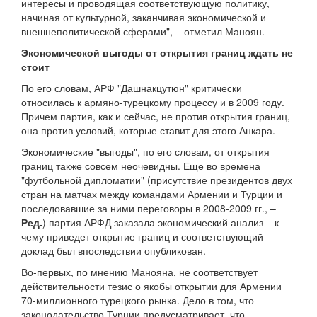
интересы и проводящая соответствующую политику,
начиная от культурной, заканчивая экономической и
внешнеполитической сферами", – отметил Маноян.
Экономической выгоды от открытия границ ждать не
стоит
По его словам, АРФ "Дашнакцутюн" критически
относилась к армяно-турецкому процессу и в 2009 году.
Причем партия, как и сейчас, не против открытия границ,
она против условий, которые ставит для этого Анкара.
Экономические "выгоды", по его словам, от открытия
границ также совсем неочевидны. Еще во времена
"футбольной дипломатии" (присутствие президентов двух
стран на матчах между командами Армении и Турции и
последовавшие за ними переговоры в 2008-2009 гг., –
Ред.
) партия АРФД заказала экономический анализ – к
чему приведет открытие границ и соответствующий
доклад был впоследствии опубликован.
Во-первых, по мнению Манояна, не соответствует
действительности тезис о якобы открытии для Армении
70-миллионного турецкого рынка. Дело в том, что
законодательство Турции предусматривает, что