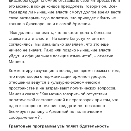
диаспоры будет сложнее отстаивать свои интересы. Но и
это можно, в конце концов преодолеть, говорит он. Все-
таки вряд ли нынешние власти смогут долгое время вести
свою антиармянскую политику, это приведет к бунту не
только в Диаспоре, но и в самой Армении.
"Все должны понимать, что не стоит делать большие
ставки на эти власти . На какие бы уступки они ни
согласились, мы изначально заявляем, что это еще
ничего не значит. Рано или поздно нынешние власти
уйдут, и официальная позиция изменится", – отметил
Маноян.
Комментируя звучащие в последнее время тезисы о том,
что переговоры о нормализации армяно-турецких
отношений ведутся в культурно-экономическом
пространстве и не затрагивают политических вопросов,
Маноян сказал: "Как можно говорить об отсутствии
политической составляющей в переговорах при том, что
одна из сторон в течение тридцати лет незаконно
блокирует границу с Арменией по политическим
соображениям?".
Грантовые программы усыпляют бдительность