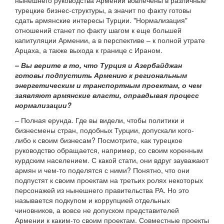
нынешнего руководства Армении вовлечены в различные
турецкие бизнес-структуры, а значит по факту готовы
сдать армянские интересы Турции. "Нормализация"
отношений станет по факту шагом к еще большей
капитуляции Армении, а в перспективе – к полной утрате
Арцаха, а также выхода к границе с Ираном.
– Вы верите в то, что Турция и Азербайджан
готовы подпустить Армению к региональным
энергетическим и транспортным проектам, о чем
заявляют армянские власти, оправдывая процесс
нормализации?
– Полная ерунда. Где вы видели, чтобы политики и
бизнесмены стран, подобных Турции, допускали кого-
либо к своим бизнесам? Посмотрите, как турецкое
руководство обращается, например, со своим коренным
курдским населением. С какой стати, они вдруг зауважают
армян и чем-то поделятся с ними? Понятно, что они
подпустят к своим проектам на третьих ролях некоторых
персонажей из нынешнего правительства РА. Но это
называется подкупом и коррупцией отдельных
чиновников, а вовсе не допуском представителей
Армении к каким-то своим проектам. Совместные проекты