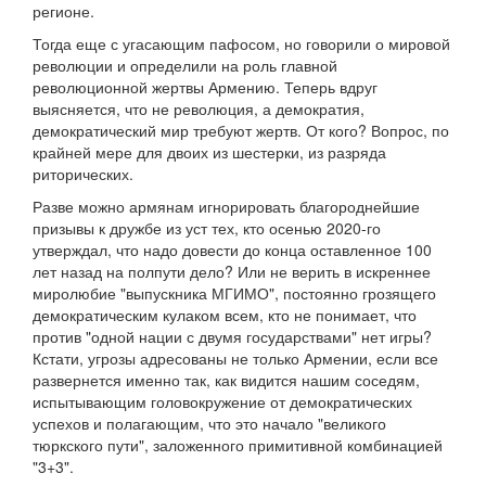
регионе.
Тогда еще с угасающим пафосом, но говорили о мировой
революции и определили на роль главной
революционной жертвы Армению. Теперь вдруг
выясняется, что не революция, а демократия,
демократический мир требуют жертв. От кого? Вопрос, по
крайней мере для двоих из шестерки, из разряда
риторических.
Разве можно армянам игнорировать благороднейшие
призывы к дружбе из уст тех, кто осенью 2020-го
утверждал, что надо довести до конца оставленное 100
лет назад на полпути дело? Или не верить в искреннее
миролюбие "выпускника МГИМО", постоянно грозящего
демократическим кулаком всем, кто не понимает, что
против "одной нации с двумя государствами" нет игры?
Кстати, угрозы адресованы не только Армении, если все
развернется именно так, как видится нашим соседям,
испытывающим головокружение от демократических
успехов и полагающим, что это начало "великого
тюркского пути", заложенного примитивной комбинацией
"3+3".