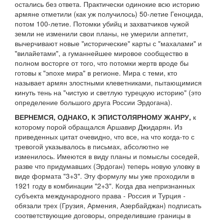
остались без ответа. Практически одинокие всю историю
армяне отметили (как уж получилось) 50-летие Геноцида,
потом 100-летие. Потомки убийц и захватчиков чужой
земли не изменили свои планы, не умерили аппетит,
вычерчивают новые "исторические" карты с "махалами" и
"вилайетами", а гуманнейшее мировое сообщество в
полном восторге от того, что потомки жертв вроде бы
готовы к "эпохе мира" в регионе. Мира с теми, кто
называет армян злостными клеветниками, пытающимися
кинуть тень на "чистую и светлую турецкую историю" (это
определение большого друга России Эрдогана).
ВЕРНЕМСЯ, ОДНАКО, К ЭПИСТОЛЯРНОМУ ЖАНРУ,
к
которому порой обращался Аршавир Джидарян. Из
приведенных цитат очевидно, что все, на что когда-то с
тревогой указывалось в письмах, абсолютно не
изменилось. Имеются в виду планы и помыслы соседей,
разве что придумавших (Эрдоган) теперь новую уловку в
виде формата "3+3". Эту формулу мы уже проходили в
1921 году в комбинации "2+3". Когда два непризнанных
субъекта международного права - Россия и Турция -
обязали трех (Грузия, Армения, Азербайджан) подписать
соответствующие договоры, определившие границы в