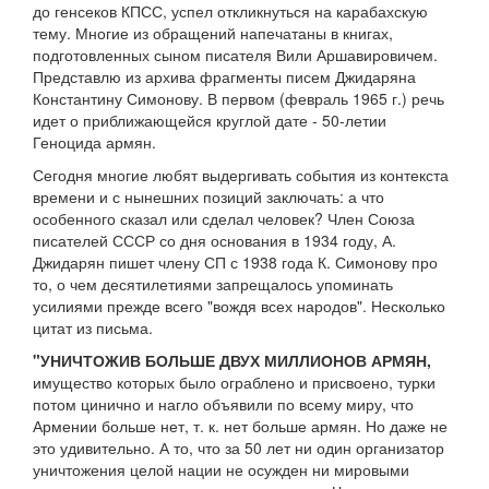
до генсеков КПСС, успел откликнуться на карабахскую
тему. Многие из обращений напечатаны в книгах,
подготовленных сыном писателя Вили Аршавировичем.
Представлю из архива фрагменты писем Джидаряна
Константину Симонову. В первом (февраль 1965 г.) речь
идет о приближающейся круглой дате - 50-летии
Геноцида армян.
Сегодня многие любят выдергивать события из контекста
времени и с нынешних позиций заключать: а что
особенного сказал или сделал человек? Член Союза
писателей СССР со дня основания в 1934 году, А.
Джидарян пишет члену СП с 1938 года К. Симонову про
то, о чем десятилетиями запрещалось упоминать
усилиями прежде всего "вождя всех народов". Несколько
цитат из письма.
"УНИЧТОЖИВ БОЛЬШЕ ДВУХ МИЛЛИОНОВ АРМЯН,
имущество которых было ограблено и присвоено, турки
потом цинично и нагло объявили по всему миру, что
Армении больше нет, т. к. нет больше армян. Но даже не
это удивительно. А то, что за 50 лет ни один организатор
уничтожения целой нации не осужден ни мировыми