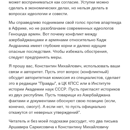
может восприниматься как согласие. Уступки можно
сделать в экономических делах, но нельзя делать в
вопросах идеологии и совести.
Мы справедливо поднимаем свой голос против апартеида
в Африке, но не разоблачаем современных идеологов
Геноцида армян. Вот почему конфликт между
азербайджанцами и армянами относительно Кадж
Андраника имеет глубокие корни и далеко идущие
опасные последствия. Чтобы избежать обострения,
следует предпринять меры.
Я прошу вас, Константин Михайлович, использовать ваши
связи и авторитет. Пусть этот вопрос (конфликтный)
обсудит авторитетная комиссия из специалистов, сделает
это в редакции "Правды", в ЦК КПСС или в Институте
истории Академии наук СССР. Пусть пригласят историков
из двух республик. Пусть товарищи из Азербайджана
фактами и документами обоснуют свою позицию (если,
конечно, смогут). А если нет, то пусть официально
откажутся от неверных утверждений".
Читатель и без моей подсказки рассудит, что два письма
Аршавира Саркисовича к Константину Михайловичу