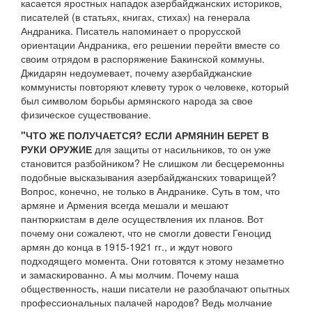
касается яростных нападок азербайджанских историков,
писателей (в статьях, книгах, стихах) на генерала
Андраника. Писатель напоминает о прорусской
ориентации Андраника, его решении перейти вместе со
своим отрядом в распоряжение Бакинской коммуны.
Джидарян недоумевает, почему азербайджанские
коммунисты повторяют клевету турок о человеке, который
был символом борьбы армянского народа за свое
физическое существование.
"ЧТО ЖЕ ПОЛУЧАЕТСЯ? ЕСЛИ АРМЯНИН БЕРЕТ В
РУКИ ОРУЖИЕ
для защиты от насильников, то он уже
становится разбойником? Не слишком ли бесцеремонны
подобные высказывания азербайджанских товарищей?
Вопрос, конечно, не только в Андранике. Суть в том, что
армяне и Армения всегда мешали и мешают
пантюркистам в деле осуществления их планов. Вот
почему они сожалеют, что не смогли довести Геноцид
армян до конца в 1915-1921 гг., и ждут нового
подходящего момента. Они готовятся к этому незаметно
и замаскированно. А мы молчим. Почему наша
общественность, наши писатели не разоблачают опытных
профессиональных палачей народов? Ведь молчание