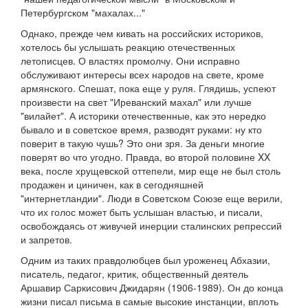
Петербургском "махалах..."
Однако, прежде чем кивать на российских историков,
хотелось бы услышать реакцию отечественных
летописцев. О властях промолчу. Они исправно
обслуживают интересы всех народов на свете, кроме
армянского. Спешат, пока еще у руля. Глядишь, успеют
произвести на свет "Иреванский махал" или лучше
"вилайет". А историки отечественные, как это нередко
бывало и в советское время, разводят руками: ну кто
поверит в такую чушь? Это они зря. За деньги многие
поверят во что угодно. Правда, во второй половине XX
века, после хрущевской оттепели, мир еще не был столь
продажен и циничен, как в сегодняшней
"интернетландии". Люди в Советском Союзе еще верили,
что их голос может быть услышан властью, и писали,
освобождаясь от живучей инерции сталинских репрессий
и запретов.
Одним из таких правдолюбцев был уроженец Абхазии,
писатель, педагог, критик, общественный деятель
Аршавир Саркисович Джидарян (1906-1989). Он до конца
жизни писал письма в самые высокие инстанции, вплоть