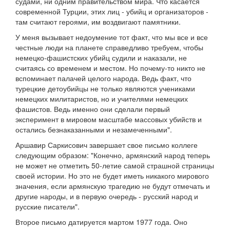
судами, ни одним правительством мира. Что касается
современной Турции, этих лиц - убийц и организаторов -
там считают героями, им воздвигают памятники.
У меня вызывает недоумение тот факт, что мы все и все
честные люди на планете справедливо требуем, чтобы
немецко-фашистских убийц судили и наказали, не
считаясь со временем и местом. Но почему-то никто не
вспоминает палачей целого народа. Ведь факт, что
турецкие детоубийцы не только являются учениками
немецких милитаристов, но и учителями немецких
фашистов. Ведь именно они сделали первый
эксперимент в мировом масштабе массовых убийств и
остались безнаказанными и незамеченными".
Аршавир Саркисович завершает свое письмо коллеге
следующим образом: "Конечно, армянский народ теперь
не может не отметить 50-летие самой страшной страницы
своей истории. Но это не будет иметь никакого мирового
значения, если армянскую трагедию не будут отмечать и
другие народы, и в первую очередь - русский народ и
русские писатели".
Второе письмо датируется мартом 1977 года. Оно