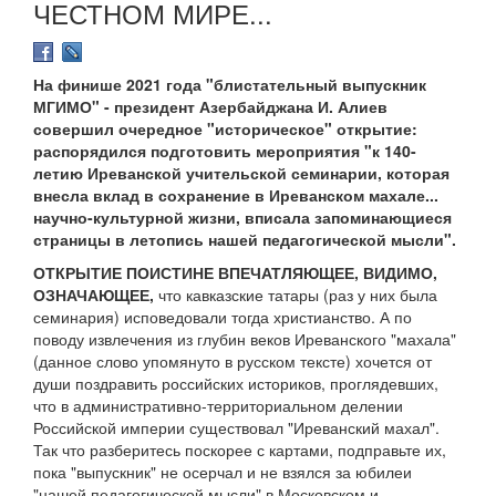
ЧЕСТНОМ МИРЕ...
На финише 2021 года "блистательный выпускник
МГИМО" - президент Азербайджана И. Алиев
совершил очередное "историческое" открытие:
распорядился подготовить мероприятия "к 140-
летию Иреванской учительской семинарии, которая
внесла вклад в сохранение в Иреванском махале...
научно-культурной жизни, вписала запоминающиеся
страницы в летопись нашей педагогической мысли".
ОТКРЫТИЕ ПОИСТИНЕ ВПЕЧАТЛЯЮЩЕЕ, ВИДИМО,
ОЗНАЧАЮЩЕЕ,
что кавказские татары (раз у них была
семинария) исповедовали тогда христианство. А по
поводу извлечения из глубин веков Иреванского "махала"
(данное слово упомянуто в русском тексте) хочется от
души поздравить российских историков, проглядевших,
что в административно-территориальном делении
Российской империи существовал "Иреванский махал".
Так что разберитесь поскорее с картами, подправьте их,
пока "выпускник" не осерчал и не взялся за юбилеи
"нашей педагогической мысли" в Московском и