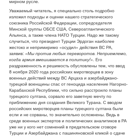
мирном русле.
Уважаемый читатель, я специально столь подробно
изложил подходы и оценки нашего стратегического
союзника Российской Федерации, сопредседателя
Минской группы ОБСЕ США, Североатлантического
Альянса, а также члена НАТО Турции. Надо же такому
случиться, что президент Турции Эрдоган наиболее
жестоко и непримиримо «осудил» действия ВС РА,
заявив:
«Мы против любых переворотов. Неприемлемо,
когда армия вмешивается в политику!».
Его
раздраженность и решимость обусловлены тем, что ввод
8 ноября 2020 года российских миротворцев в зону
военных действий между ВС Арцаха и азербайджано-
турецкой военщины спас от геноцида население Нагорно-
Карабахской Республики, что сильно расстроило планы
турецкого султана, сорвало его заветную мечту по
приближению дня создания Великого Турана. С вводом
российских миротворцев планы турецкого султана были
если и не сорваны, то значительно осложнены. Ведь в
среде военных экспертов и политических аналитиков в РА
уже ни у кого нет сомнений в предательском сговоре
Турции и Азербайджана с пашиняновской кликой о сдаче