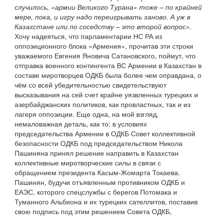
случилось, «армии Великого Турана» тоже – по крайней
мере, пока, и игру надо переигрывать заново. А уж в
Казахстане или по соседству – это второй вопрос».
Хочу надеяться, что парламентарии НС РА из
оппозиционного блока «Армения», прочитав эти строки
уважаемого Евгения Яновича Сатановского, поймут, что
отправка военного контингента ВС Армении в Казахстан в
составе миротворцев ОДКБ была более чем оправдана, о
чём со всей убедительностью свидетельствуют
высказывания на сей счет крайне уязвленных турецких и
азербайджанских политиков, как провластных, так и из
лагеря оппозиции. Еще одна, на мой взгляд,
немаловажная деталь, как то: в условиях
председательства Армении в ОДКБ Совет коллективной
безопасности ОДКБ под председательством Никола
Пашиняна принял решение направить в Казахстан
коллективные миротворческие силы в связи с
обращением президента Касым-Жомарта Токаева.
Пашинян, будучи отъявленным противником ОДКБ и
ЕАЭС, которого спецслужбы с берегов Потомака и
Туманного Альбиона и их турецких сателлитов, поставив
свою подпись под этим решением Совета ОДКБ,