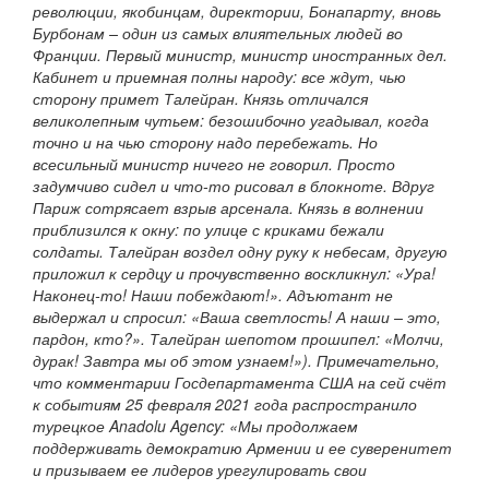
революции, якобинцам, директории, Бонапарту, вновь
Бурбонам – один из самых влиятельных людей во
Франции. Первый министр, министр иностранных дел.
Кабинет и приемная полны народу: все ждут, чью
сторону примет Талейран. Князь отличался
великолепным чутьем: безошибочно угадывал, когда
точно и на чью сторону надо перебежать. Но
всесильный министр ничего не говорил. Просто
задумчиво сидел и что-то рисовал в блокноте. Вдруг
Париж сотрясает взрыв арсенала. Князь в волнении
приблизился к окну: по улице с криками бежали
солдаты. Талейран воздел одну руку к небесам, другую
приложил к сердцу и прочувственно воскликнул: «Ура!
Наконец-то! Наши побеждают!». Адъютант не
выдержал и спросил: «Ваша светлость! А наши – это,
пардон, кто?». Талейран шепотом прошипел: «Молчи,
дурак! Завтра мы об этом узнаем!»). Примечательно,
что комментарии Госдепартамента США на сей счёт
к событиям 25 февраля 2021 года распространило
турецкое Anadolu Agency: «Мы продолжаем
поддерживать демократию Армении и ее суверенитет
и призываем ее лидеров урегулировать свои