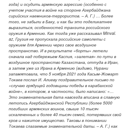
года) и осудить армянскую агрессию (особенно с
учетом участия в войне на стороне Азербайджана
сирийских наемников-террористов. – А. Г.) … Более
того, не забыли в Баку, и как бы это поделикатнее
выразиться, особенностей транзита российского
оружия в Армению. Как тогда уже рассказывал Minval.
az, Грузия не пропускала российские самолеты с
оружием для Армении через свое воздушное
пространство. И в результате «борты» летели
сначала над побережьем Каспия, «залетая» по пути в
воздушное пространство Казахстана, оттуда в Иран,
а затем уже из Ирана в Армению (видимо, Нурани
запамятовала, что 5 ноября 2021 года Касым-Жомарт
Токаев послал И. Алиеву поздравительное письмо по
«случаю грядущей годовщины победы в карабахской
войне», в котором, в частности, было написано: «…
Это знаменательная дата навсегда вписана в славную
летопись Азербайджанской Республики (более 5000
погибших армянских воинов, свыше 10 тысяч
искалеченных и более 40 тысяч семей, потерявших свой
кров и нажитое имущество. Таковы в понимании
Токаева слагаемые знаменательной даты. – А. Г.) как