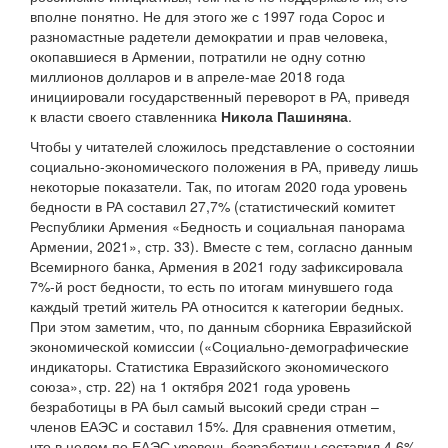
вполне понятно. Не для этого же с 1997 года Сорос и
разномастные радетели демократии и прав человека,
окопавшиеся в Армении, потратили не одну сотню
миллионов долларов и в апреле-мае 2018 года
инициировали государственный переворот в РА, приведя
к власти своего ставленника
Никола Пашиняна
.
Чтобы у читателей сложилось представление о состоянии
социально-экономического положения в РА, приведу лишь
некоторые показатели. Так, по итогам 2020 года уровень
бедности в РА составил 27,7% (статистический комитет
Республики Армения «Бедность и социальная панорама
Армении, 2021», стр. 33). Вместе с тем, согласно данным
Всемирного банка, Армения в 2021 году зафиксировала
7%-й рост бедности, то есть по итогам минувшего года
каждый третий житель РА относится к категории бедных.
При этом заметим, что, по данным сборника Евразийской
экономической комиссии («Социально-демографические
индикаторы. Статистика Евразийского экономического
союза», стр. 22) на 1 октября 2021 года уровень
безработицы в РА был самый высокий среди стран –
членов ЕАЭС и составил 15%. Для сравнения отметим,
что в целом по ЕАЭС уровень безработицы составил 4,6%