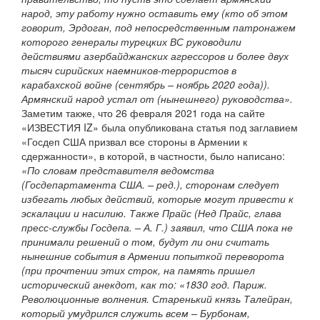
народ, эту работу нужно оставить ему (кто об этом
говорит, Эрдоган, под непосредственным патронажем
которого генералы турецких ВС руководили
действиями азербайджанских агрессоров и более двух
тысяч сирийских наемников-террористов в
карабахской войне (сентябрь – ноябрь 2020 года)).
Армянский народ устал от (нынешнего) руководства».
Заметим также, что 26 февраля 2021 года на сайте
«ИЗВЕСТИЯ IZ» была опубликована статья под заглавием
«Госдеп США призвал все стороны в Армении к
сдержанности», в которой, в частности, было написано:
«По словам представителя ведомства
(Госдепартамента США. – ред.), сторонам следует
избегать любых действий, которые могут привести к
эскалации и насилию. Также Прайс (Нед Прайс, глава
пресс-службы Госдепа. – А. Г.) заявил, что США пока не
принимали решений о том, будут ли они считать
нынешние события в Армении попыткой переворота
(при прочтении этих строк, на память пришел
исторический анекдот, как то: «1830 год. Париж.
Революционные волнения. Старенький князь Талейран,
который умудрился служить всем – Бурбонам,