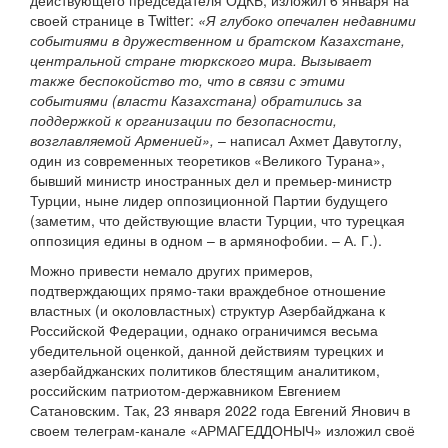
действующего председателя ОДКБ, изложил 6 января на
своей странице в Twitter:
«Я глубоко опечален недавними
событиями в дружественном и братском Казахстане,
центральной стране тюркского мира. Вызывает
также беспокойство то, что в связи с этими
событиями (власти Казахстана) обратились за
поддержкой к организации по безопасности,
возглавляемой Арменией»,
– написал Ахмет Давутоглу,
один из современных теоретиков «Великого Турана»,
бывший министр иностранных дел и премьер-министр
Турции, ныне лидер оппозиционной Партии будущего
(заметим, что действующие власти Турции, что турецкая
оппозиция едины в одном – в армянофобии. – А. Г.).
Можно привести немало других примеров,
подтверждающих прямо-таки враждебное отношение
властных (и околовластных) структур Азербайджана к
Российской Федерации, однако ограничимся весьма
убедительной оценкой, данной действиям турецких и
азербайджанских политиков блестящим аналитиком,
российским патриотом-державником Евгением
Сатановским. Так, 23 января 2022 года Евгений Янович в
своем телеграм-канале «АРМАГЕДДОНЫЧ» изложил своё