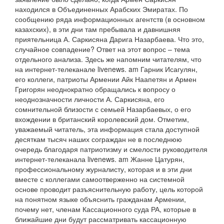
находился в Объединенных Арабских Эмиратах. По
сообщению ряда информационных агентств (в основном
казахских), в эти дни там пребывала и давнишняя
приятельница А. Саркисяна Дарига Назарбаева. Что это,
случайное совпадение? Ответ на этот вопрос – тема
отдельного анализа. Здесь же напомним читателям, что
на интернет-телеканале livenews. am Гарник Исагулян,
его коллеги, патриоты Армении Айк Наапетян и Армен
Григорян неоднократно обращались к вопросу о
неоднозначности личности А. Саркисяна, его
сомнительной близости с семьей Назарбаевых, о его
вхождении в британский королевский дом. Отметим,
уважаемый читатель, эта информация стала доступной
десяткам тысяч наших сограждан не в последнюю
очередь благодаря патриотизму и смелости руководителя
интернет-телеканала livenews. am Жанне Цатурян,
профессиональному журналисту, которая и в эти дни
вместе с коллегами самоотверженно на системной
основе проводит разъяснительную работу, цель которой
на понятном языке объяснить гражданам Армении,
почему нет, членам Кассационного суда РА, которые в
ближайшие дни будут рассматривать кассационную