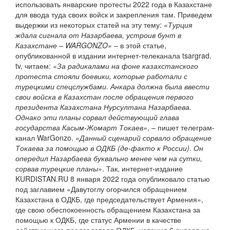
использовать январские протесты 2022 года в Казахстане
для ввода туда своих войск и закрепления там. Приведем
выдержки из некоторых статей на эту тему:
«Турция
ждала сигнала от Назарбаева, устроив бунт в
Казахстане – WARGONZO»
– в этой статье,
опубликованной в издании интернет-телеканала tsargrad.
tv, читаем:
«За радикалами на фоне казахстанского
протеста стояли боевики, которые работали с
турецкими спецслужбами. Анкара должна была ввести
свои войска в Казахстан после обращения первого
президента Казахстана Нурсултана Назарбаева.
Однако эти планы сорвал действующий глава
государства Касым-Жомарт Токаев»
, – пишет телеграм-
канал WarGonzo.
«Данный сценарий сорвало обращение
Токаева за помощью в ОДКБ (де-факто к России). Он
опередил Назарбаева буквально менее чем на сутки,
сорвав турецкие планы»
. Так, интернет-издание
KURDISTAN.RU 8 января 2022 года опубликовало статью
под заглавием «Давутоглу огорчился обращением
Казахстана в ОДКБ, где председательствует Армения»,
где свою обеспокоенность обращением Казахстана за
помощью к ОДКБ, где статус Армении в качестве