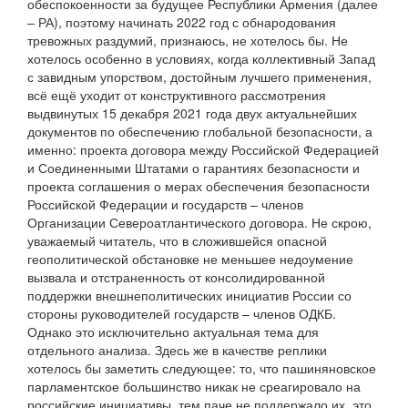
обеспокоенности за будущее Республики Армения (далее
– РА), поэтому начинать 2022 год с обнародования
тревожных раздумий, признаюсь, не хотелось бы. Не
хотелось особенно в условиях, когда коллективный Запад
с завидным упорством, достойным лучшего применения,
всё ещё уходит от конструктивного рассмотрения
выдвинутых 15 декабря 2021 года двух актуальнейших
документов по обеспечению глобальной безопасности, а
именно: проекта договора между Российской Федерацией
и Соединенными Штатами о гарантиях безопасности и
проекта соглашения о мерах обеспечения безопасности
Российской Федерации и государств – членов
Организации Североатлантического договора. Не скрою,
уважаемый читатель, что в сложившейся опасной
геополитической обстановке не меньшее недоумение
вызвала и отстраненность от консолидированной
поддержки внешнеполитических инициатив России со
стороны руководителей государств – членов ОДКБ.
Однако это исключительно актуальная тема для
отдельного анализа. Здесь же в качестве реплики
хотелось бы заметить следующее: то, что пашиняновское
парламентское большинство никак не среагировало на
российские инициативы, тем паче не поддержало их, это