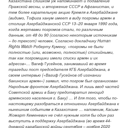
Казахстана слишком уж напоминают и подавление
Пражской весны, и вторжение СССР в Афганистан, и
тем более карательную акцию Кремля в Азербайджане
(видимо, Тофига ханум имеет в виду погромы армян в
столице Азербайджанской ССР 13−20 января 1990 года,
когда жертвами погромов стали, по различным
данным, от 48 до 90 (согласно некоторым источникам
– до трехсот) человек. Согласно докладчику Human
Rights Watch Роберту Кумену, «погромы не были
полностью (или, возможно, полностью) стихийными,
так как погромщики имели списки армян и их
адресов»…
Вагиф Гусейнов,
занимавший во время
трагедии пост председателя КГБ Азербайджана, в
своем интервью («Вагиф Гусейнов об изгнании
бакинских армян») заявил, что погром был организован
Народным фронтом Азербайджана. И лишь ввод частей
Советской армии в Баку предотвратил геноцид
армянского населения г. Баку) … И для того, чтобы по-
настоящему разобраться в отношении Азербайджана к
нынешним событиям в Казахстане … напомним, Касым-
Жомарт Кеменевич не счёл нужным хотя бы один раз
выступить в поддержку Азербайджана (во время 44-
дневной карабахской войны сентября – ноября 2020