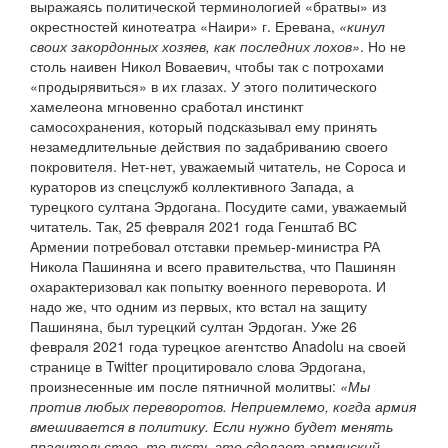
выражаясь политической терминологией «братвы» из
окрестностей кинотеатра «Наири» г. Еревана,
«кинул
своих закордонных хозяев, как последних лохов»
. Но не
столь наивен Никол Воваевич, чтобы так с потрохами
«продырявиться» в их глазах. У этого политического
хамелеона мгновенно сработал инстинкт
самосохранения, который подсказывал ему принять
незамедлительные действия по задабриванию своего
покровителя. Нет-нет, уважаемый читатель, не Сороса и
кураторов из спецслужб коллективного Запада, а
турецкого султана Эрдогана. Посудите сами, уважаемый
читатель. Так, 25 февраля 2021 года Генштаб ВС
Армении потребовал отставки премьер-министра РА
Никола Пашиняна и всего правительства, что Пашинян
охарактеризовал как попытку военного переворота. И
надо же, что одним из первых, кто встал на защиту
Пашиняна, был турецкий султан Эрдоган. Уже 26
февраля 2021 года турецкое агентство Anadolu на своей
странице в Twitter процитировало слова Эрдогана,
произнесенные им после пятничной молитвы:
«Мы
против любых переворотов. Неприемлемо, когда армия
вмешивается в политику. Если нужно будет менять
правительство, то пусть это сделает армянский