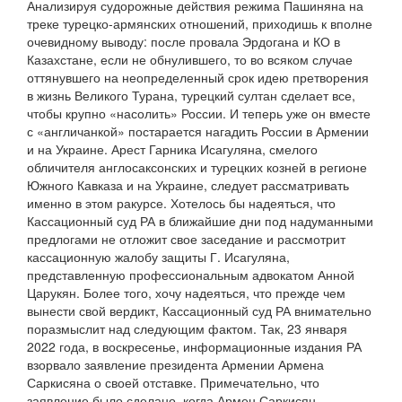
Анализируя судорожные действия режима Пашиняна на
треке турецко-армянских отношений, приходишь к вполне
очевидному выводу: после провала Эрдогана и КО в
Казахстане, если не обнулившего, то во всяком случае
оттянувшего на неопределенный срок идею претворения
в жизнь Великого Турана, турецкий султан сделает все,
чтобы крупно «насолить» России. И теперь уже он вместе
с «англичанкой» постарается нагадить России в Армении
и на Украине. Арест Гарника Исагуляна, смелого
обличителя англосаксонских и турецких козней в регионе
Южного Кавказа и на Украине, следует рассматривать
именно в этом ракурсе. Хотелось бы надеяться, что
Кассационный суд РА в ближайшие дни под надуманными
предлогами не отложит свое заседание и рассмотрит
кассационную жалобу защиты Г. Исагуляна,
представленную профессиональным адвокатом Анной
Царукян. Более того, хочу надеяться, что прежде чем
вынести свой вердикт, Кассационный суд РА внимательно
поразмыслит над следующим фактом. Так, 23 января
2022 года, в воскресенье, информационные издания РА
взорвало заявление президента Армении Армена
Саркисяна о своей отставке. Примечательно, что
заявление было сделано, когда Армен Саркисян