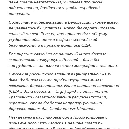
даже стать невозможным, учитывая процессы
радикализации, дробления и упадка сирийской
оппозиции.
Содействие либерализации в Белоруссии, скорее всего,
не увенчалось бы успехом и могло бы спровоцировать
сильный ответ России, что привело бы к общему
ухудшению обстановки в сфере европейской
безопасности и к провалу политики США.
Расширение связей со странами Южного Кавказа –
экономически конкурируя с Россией – было бы
затруднено из-за особенностей географии и истории.
Снижение российского влияния в Центральной Азии
было бы делом весьма трудноосуществимым и,
возможно, дорогостоящим. Более активное вовлечение
(США в дела региона. – С. Д.) вряд ли значительно
«растянуло» бы экономические ресурсы России и,
вероятно, стало бы делом непропорционально
дорогостоящим для Соединенных Штатов.
Резкая смена расстановки сил в Приднестровье и
изгнание российских войск из региона стали бы
ударами по престижу России, но для Москвы это также