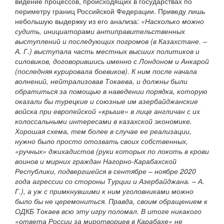
видение процессов, происходящих в государствах по
периметру границ Российской Федерации. Приведу лишь
небольшую выдержку из его анализа:
«Насколько можно
судить, инициаторами антиправительственных
выступлений и последующих погромов (в Казахстане. –
А. Г.) выступала часть местных высших политиков и
силовиков, договорившись именно с Лондоном и Анкарой
(последняя курировала боевиков). К ним после начала
волнений, нейтрализовав Токаева, и должны были
обратиться за помощью в наведении порядка, которую
оказали бы турецкие и союзные им азербайджанские
войска при европейской «крыше» в лице англичан с их
колоссальными интересами в казахской экономике.
Хорошая схема, тем более в случае ее реализации,
нужно было просто отозвать своих собственных,
«ручных» джихадистов (руки которых по локоть в крови
воинов и мирних граждан Нагорно-Карабахской
Республики, подвергшейся в сентябре – ноябре 2020
года агрессии со стороны Турции и Азербайджана. – А.
Г.), а уж с примкнувшими к ним уголовниками можно
было бы не церемониться. Правда, своим обращением к
ОДКБ Токаев всю эту игру поломал. В итоге никакого
«ответа России за миротворцев в Карабахе» не