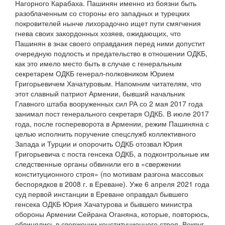
Нагорного Карабаха. Пашинян именно из боязни быть
разоблаченным со стороны его западных и турецких
покровителей нынче лихорадочно ищет пути смягчения
гнева своих закордонных хозяев, ожидающих, что
Пашинян в знак своего оправдания перед ними допустит
очередную подлость и предательство в отношении ОДКБ,
как это имело место быть в случае с генеральным
секретарем ОДКБ генерал-полковником Юрием
Григорьевичем Хачатуровым. Напомним читателям, что
этот славный патриот Армении, бывший начальник
Главного штаба вооруженных сил РА со 2 мая 2017 года
занимал пост генерального секретаря ОДКБ. В июле 2017
года, после госпереворота в Армении, режим Пашиняна с
целью исполнить поручение спецслужб коллективного
Запада и Турции и опорочить ОДКБ отозвал Юрия
Григорьевича с поста генсека ОДКБ, а подконтрольные им
следственные органы обвинили его в «свержении
конституционного строя» (по мотивам разгона массовых
беспорядков в 2008 г. в Ереване). Уже 6 апреля 2021 года
суд первой инстанции в Ереване оправдал бывшего
генсека ОДКБ Юрия Хачатурова и бывшего министра
обороны Армении Сейрана Оганяна, которые, повторюсь,
обвинялись в свержении конституционного строя. Вокруг