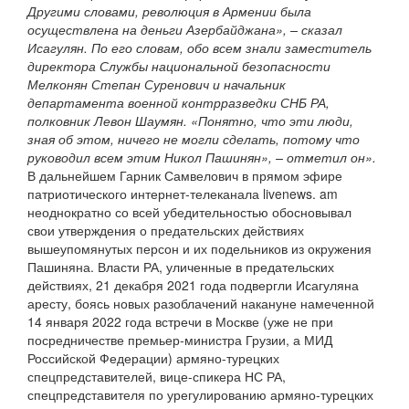
Другими словами, революция в Армении была
осуществлена на деньги Азербайджана», – сказал
Исагулян. По его словам, обо всем знали заместитель
директора Службы национальной безопасности
Мелконян Степан Суренович и начальник
департамента военной контрразведки СНБ РА,
полковник Левон Шаумян. «Понятно, что эти люди,
зная об этом, ничего не могли сделать, потому что
руководил всем этим Никол Пашинян», – отметил он».
В дальнейшем Гарник Самвелович в прямом эфире
патриотического интернет-телеканала livenews. am
неоднократно со всей убедительностью обосновывал
свои утверждения о предательских действиях
вышеупомянутых персон и их подельников из окружения
Пашиняна. Власти РА, уличенные в предательских
действиях, 21 декабря 2021 года подвергли Исагуляна
аресту, боясь новых разоблачений накануне намеченной
14 января 2022 года встречи в Москве (уже не при
посредничестве премьер-министра Грузии, а МИД
Российской Федерации) армяно-турецких
спецпредставителей, вице-спикера НС РА,
спецпредставителя по урегулированию армяно-турецких