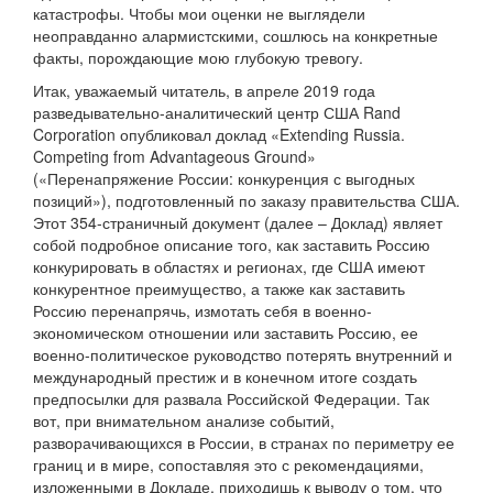
катастрофы. Чтобы мои оценки не выглядели
неоправданно алармистскими, сошлюсь на конкретные
факты, порождающие мою глубокую тревогу.
Итак, уважаемый читатель, в апреле 2019 года
разведывательно-аналитический центр США Rand
Corporation опубликовал доклад «Extending Russia.
Competing from Advantageous Ground»
(«Перенапряжение России: конкуренция с выгодных
позиций»), подготовленный по заказу правительства США.
Этот 354-страничный документ (далее – Доклад) являет
собой подробное описание того, как заставить Россию
конкурировать в областях и регионах, где США имеют
конкурентное преимущество, а также как заставить
Россию перенапрячь, измотать себя в военно-
экономическом отношении или заставить Россию, ее
военно-политическое руководство потерять внутренний и
международный престиж и в конечном итоге создать
предпосылки для развала Российской Федерации. Так
вот, при внимательном анализе событий,
разворачивающихся в России, в странах по периметру ее
границ и в мире, сопоставляя это с рекомендациями,
изложенными в Докладе, приходишь к выводу о том, что