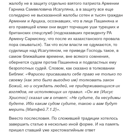
жалобу не в защиту отдельно взятого патриота Армении
Гарника Самвеловича Исагуляна, а в защиту все еще
солидарно не высказанной жалобы сотен и тысяч граждан
Армении и Арцаха, осознавших, что в лице Пашиняна и
его правящей клики они видят торчащие уши турецких и
британских спецслужб (подсказавших президенту РА
Армену Саркисяну, что после их казахстанского провала
пора смываться). Так что если власти не одумаются, то
судилище над Исагуляном, не приведи Господь такое, в
самом ближайшем времени, вне всякого сомнения,
обернется судом против Пашиняна и подвластных ему
безропотных судей. Словом, как сказано в толковании
Библии:
«Фарисеи присваивали себе право не только по
своему (как это было выгодно им) толковать закон
Божий, но и осуждать людей, не придерживающихся их
взглядов, не исполняющих их правил. «Он же (Иисус
Христос) сказал им в ответ: «Не судите, да несудимы
будете. Ибо каким судом судите, такою и вам будут
мерить (Матфей.7.1.2)».
Вместо послесловия. По сложившей традиции хотелось
завершить статью в несколько иной форме. И на память
пришел ставший уже хрестоматийным ответ