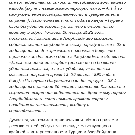
символ единства, стойкости, несгибаемой воли вашего
народа (вкупе с наемниками-террористами. – А. Г.) во
имя укрепления государственности и суверенитета
страны»). Надо полагать, что Тофига ханум – Нурани
была бы удовлетворена, узнав, что в ответ на ее
критику в адрес Токаева, 20 января 2022 года
посольство Казахстана в Азербайджане выразило
соболезнования азербайджанскому народу в связи с 32-й
годовщиной со дня армянских погромов в Баку, это
трагическая для армян дата в Азербайджане объявлена
«Днем всенародной скорби» (однако не по безвинно
убиенным армянам, а по их убийцам, участникам
массовых погромов армян 13−20 января 1990 года в
Баку). «По случаю Национального дня траура – 32-й
годовщины трагедии 20 января посольство Казахстана
выражает искренние соболезнования братскому народу
Азербайджана и чтит память граждан страны,
погибших за независимость, свободу и
справедливость».
Думается, что комментарии излишни. Можно привести
десятки статей, убедительно свидетельствующих о
крайней заинтересованности Турции и Азербайджана