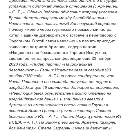
Эрдогана, «если эта встреча состоится, то и Турция
установит дипломатические отношения (с Арменией.
– С. Т.)». Однако Эрдоган обусловил встречу условием:
Ереван должен открыть между Азербайджаном и
Нахичеванью так называемый Зангезурский коридор».
Почему именно через грузинского премьер-министра
хотел Пашинян договориться о встрече и переговорах с
Эрдоганом. В этой связи невольно на память приходит
заявление патриота Армении, лидера партии
«Национальная безопасность» Гарника Исагуляна,
сделанное им на пресс-конференции еще 23 ноября
2020 года.
«Лидер партии «Национальная
безопасность» Гарник Исагулян заявил сегодня (23
ноября 2020 года. – А. Г.) на пресс-конференции, что
Никол Пашинян и его команда получили от турок и
азербайджанцев 48 миллионов долларов на революцию.
«Революция была осуществлена исключительно на
азербайджанские деньги, и эти деньги ввезли в
Армению из американского посольства в Грузии в
основном Армен Григорян (ныне секретарь Совета
безопасности РА. – А. Г.), Лилит Макунц (ныне посол РА
в США. – А. Г.), Пашинян и его жена, Арменуи Казарян,
Ася Хачатрян, Степа Сафарян и многие депутаты.