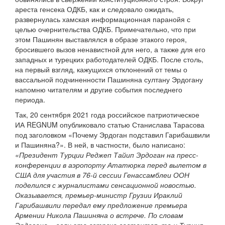
ареста генсека ОДКБ, как и следовало ожидать,
развернулась хамская информационная паранойя с
целью очернительства ОДКБ. Примечательно, что при
этом Пашинян выставлялся в образе этакого героя,
бросившего вызов ненавистной для него, а также для его
западных и турецких работодателей ОДКБ. После столь,
на первый взгляд, кажущихся отклонений от темы о
вассальной подчиненности Пашиняна султану Эрдогану
напомню читателям и другие события последнего
периода.
Так, 20 сентября 2021 года российское патриотическое
ИА REGNUM опубликовало статью Станислава Тарасова
под заголовком «Почему Эрдоган подставил Гарибашвили
и Пашиняна?». В ней, в частности, было написано:
«Президент Турции Реджеп Тайип Эрдоган на пресс-
конференции в аэропорту Ататюрка перед вылетом в
США для участия в 76-й сессии Генассамблеи ООН
поделился с журналистами сенсационной новостью.
Оказывается, премьер-министр Грузии Ираклий
Гарибашвили передал ему предложение премьера
Армении Никола Пашиняна о встрече. По словам