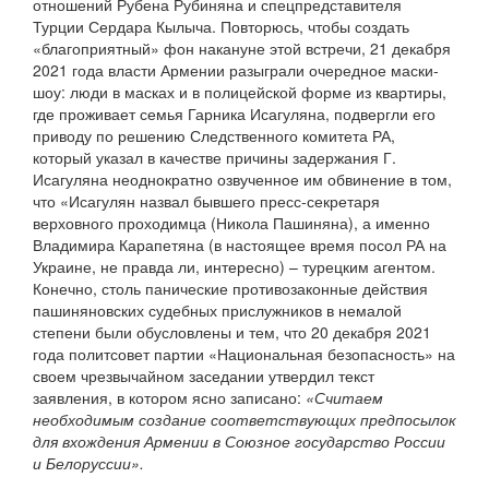
отношений Рубена Рубиняна и спецпредставителя
Турции Сердара Кылыча. Повторюсь, чтобы создать
«благоприятный» фон накануне этой встречи, 21 декабря
2021 года власти Армении разыграли очередное маски-
шоу: люди в масках и в полицейской форме из квартиры,
где проживает семья Гарника Исагуляна, подвергли его
приводу по решению Следственного комитета РА,
который указал в качестве причины задержания Г.
Исагуляна неоднократно озвученное им обвинение в том,
что «Исагулян назвал бывшего пресс-секретаря
верховного проходимца (Никола Пашиняна), а именно
Владимира Карапетяна (в настоящее время посол РА на
Украине, не правда ли, интересно) – турецким агентом.
Конечно, столь панические противозаконные действия
пашиняновских судебных прислужников в немалой
степени были обусловлены и тем, что 20 декабря 2021
года политсовет партии «Национальная безопасность» на
своем чрезвычайном заседании утвердил текст
заявления, в котором ясно записано:
«Считаем
необходимым создание соответствующих предпосылок
для вхождения Армении в Союзное государство России
и Белоруссии».