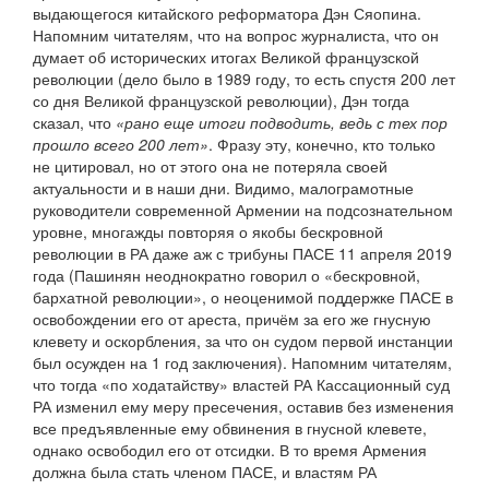
выдающегося китайского реформатора Дэн Сяопина.
Напомним читателям, что на вопрос журналиста, что он
думает об исторических итогах Великой французской
революции (дело было в 1989 году, то есть спустя 200 лет
со дня Великой французской революции), Дэн тогда
сказал, что
«рано еще итоги подводить, ведь с тех пор
прошло всего 200 лет»
. Фразу эту, конечно, кто только
не цитировал, но от этого она не потеряла своей
актуальности и в наши дни. Видимо, малограмотные
руководители современной Армении на подсознательном
уровне, многажды повторяя о якобы бескровной
революции в РА даже аж с трибуны ПАСЕ 11 апреля 2019
года (Пашинян неоднократно говорил о «бескровной,
бархатной революции», о неоценимой поддержке ПАСЕ в
освобождении его от ареста, причём за его же гнусную
клевету и оскорбления, за что он судом первой инстанции
был осужден на 1 год заключения). Напомним читателям,
что тогда «по ходатайству» властей РА Кассационный суд
РА изменил ему меру пресечения, оставив без изменения
все предъявленные ему обвинения в гнусной клевете,
однако освободил его от отсидки. В то время Армения
должна была стать членом ПАСЕ, и властям РА