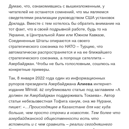
Думаю, что, ознакомившись с вышеизложенным, у
читателей не останется сомнений, что мы являемся
свидетелями реализации руководством США установок
Доклада. Вместе с тем хотелось бы обратить внимание на
тот факт, что в своей подрывной работе, будь то на
Украине, в Центральной Азии или Южном Кавказе,
Соединенные Штаты опираются на своего
стратегического союзника по НАТО – Турцию, что
автоматически распространяется и на ее ближайшего
стратегического союзника, а попроще сателлита –
Азербайджан. Чтобы не быть голословным, сошлюсь на
конкретные примеры.
Так, 8 января 2022 года один из информационных
рупоров президента Азербайджана
Алиева
интернет-
издание Minval. az опубликовало статью под заглавием «А
должен ли Азербайджан поддерживать Токаева». Автор
статьи небезызвестная Тофига ханум, она же Нурани,
пишет:
«…Происходящее в Казахстане для нас куда
больше, чем просто строчки в новостях. Тем более что
азербайджанской общественности есть что
вспомнить и с чем сравнить – реалии сегодняшнего