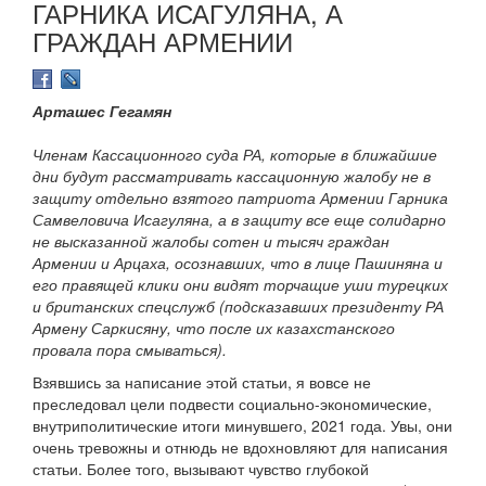
ГАРНИКА ИСАГУЛЯНА, А
ГРАЖДАН АРМЕНИИ
Арташес Гегамян
Членам Кассационного суда РА, которые в ближайшие
дни будут рассматривать кассационную жалобу не в
защиту отдельно взятого патриота Армении Гарника
Самвеловича Исагуляна, а в защиту все еще солидарно
не высказанной жалобы сотен и тысяч граждан
Армении и Арцаха, осознавших, что в лице Пашиняна и
его правящей клики они видят торчащие уши турецких
и британских спецслужб (подсказавших президенту РА
Армену Саркисяну, что после их казахстанского
провала пора смываться).
Взявшись за написание этой статьи, я вовсе не
преследовал цели подвести социально-экономические,
внутриполитические итоги минувшего, 2021 года. Увы, они
очень тревожны и отнюдь не вдохновляют для написания
статьи. Более того, вызывают чувство глубокой