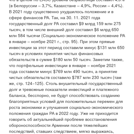
(в Белоруссии – 3,7%, Казахстане – 4,9%, России – 4,4%).
В 2021 году существенно ухудшилось положение и в
сфере финансов РА. Так, на 30. 11. 2021 года
государственный долг РА составил $9 млрд 159 млн 275
тысяч, в том числе внешний долг составил $6 млрд 650
млн 584 тысячи (Социально-экономическое положение РА
в январе – ноябре 2021 г., стр. 95). При этом прямые
инвестиции за этот период составили минус $131 млн 650
тысяч в условиях принятия чистых финансовых
обязательств в сумме $180 млн 50 тысяч. Заметим также,
что портфельные инвестиции в январе – ноябре 2021
года составили минус $769 млн 490 тысяч, а принятие
чистых обязательств составило $787 млн 230 тысяч (там
же, стр. 124−125). Столь внушительный государственный
долг и тревожные показатели инвестиций и платежного
баланса, бесспорно, не будут способствовать созданию
благоприятных условий для положительных перемен для
роста экономики и улучшения социально-экономического
положения граждан РА в 2022 году. Уже не приходится
говорить об актуальнейшей проблеме восстановления
обороноспособности Армении после тяжелейших
последствий, ставших следствием, мягко выражаясь,