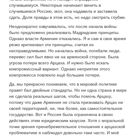
случившемуся. Некоторые начинают винить в
случившемся Россию, мол, она надавила и заставила
сдать. Доля правды в этом есть, но надо смотреть глубже.
Неоднократно озвучивалось, что после начала войны
было предложено реализовать Мадридские принципы.
Однако власти Армении отказались. Я и сам в свое время
резко критиковал эти принципы, считая их
несправедливыми. Но началась война, погибали люди,
перевес сил был явно не на армянской стороне. Была
угроза потери всего Арцаха. И нужно было искать
компромиссный вариант. Однако неприятие этого
компромисса повлекло ещё большие потери.
Да, мы прекрасно понимаем, что в мировой политике
правят бал двойные стандарты. Но ни одна страна в мире
не сделала реальных шагов, чтобы помочь Арцаху,
потому что даже Армения не стала признавать Арцах ни
своей территорией, ни, тем более, как самостоятельное
государство. Вот и Россия была ограничена в своих
действиях этим юридическим казусом. Хотя с моральной
точки зрения пренебрежительное отношение к арцахской
проблематике я наблюдал довольно-таки часто. И моё