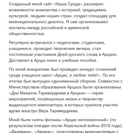
Созданный мной сайт «Наша Среда» расширил
возможности знакомства с историей, традициями,
культурой, людьми наших стран, создал площадку для
межнационального диалога. Я сам организовывал
контакты между российской и армянской
общественностью.
Регулярно встречался с педагогами, студентами,
учащимися, проводил творческие вечера, стал
постоянным участником Дней русского слова в Арцахе.
Доставлял в Арцах книги и учебные пособия.
По моей инициативе был проведен конкурс сочинений
среди учащихся школ «Арцах, я люблю тебя!». По его
итогам был выпущен одноименный сборник. Совместно с
Министерством образования Арцаха были организованы
«Дни Микаэла Таривердиева в Арцахе» – серия
мероприятий, посвященных жизни и творчеству
выдающегося композитора, в которых приняла участие
вдова маэстро Вера Таривердиева.
Мной были сняты фильмы «Арцах непокоренный» (по
результатам поездки после Апрельской войны 2016 года),
«Дадиванк», «Амарас», подготовлены видеоинтервью с