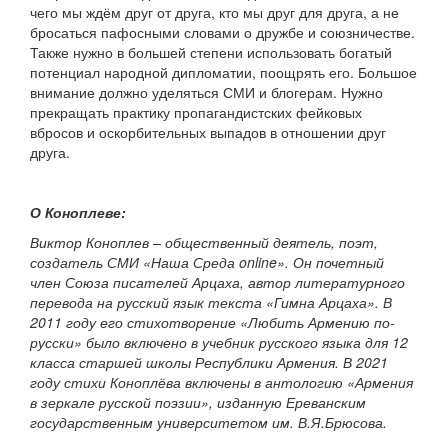
чего мы ждём друг от друга, кто мы друг для друга, а не
бросаться пафосными словами о дружбе и союзничестве.
Также нужно в большей степени использовать богатый
потенциал народной дипломатии, поощрять его. Большое
внимание должно уделяться СМИ и блогерам. Нужно
прекращать практику пропагандистских фейковых
вбросов и оскорбительных выпадов в отношении друг
друга.
О Коноплеве:
Виктор Коноплев – общественный деятель, поэт,
создатель СМИ «Наша Среда online». Он почетный
член Союза писателей Арцаха, автор литературного
перевода на русский язык текста «Гимна Арцаха». В
2011 году его стихотворение «Любить Армению по-
русски» было включено в учебник русского языка для 12
класса старшей школы Республики Армения. В 2021
году стихи Коноплёва включены в антологию «Армения
в зеркале русской поэзии», изданную Ереванским
государственным университетом им. В.Я.Брюсова.