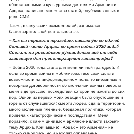
общественными и культурными деятелями Армении и
Арцаха, написано множество статей, опубликованных в
ряде СМИ.
Также, в силу своих возможностей, занимался
благотворительной деятельностью.
– Как вы пережили трагедию, связанную со сдачей
большей части Арцаха во время войны 2020 года?
Сделало ли российское руководство всё от себя
зависящее для предотвращения катастрофы?
– Война 2020 года стала для меня личной трагедией. И,
если во время войны я мобилизовал все свои силы и
возможности на информационном поле, то внезапные и
позорные договоренности об окончании войны повергли
меня в депрессию, последствия которой не изжиты до сих
пор. Одной из первых моих реакций было опустошение и
горечь от случившегося: смерти людей, сдача территорий,
многочисленные пленные, бездарная политика, которая
привела к катастрофическим последствиям. Меня
поразило, с каким цинизмом армянские власти закрыли
тему Арцаха. Кричавшие: «Арцах – это Армения» не
только смирились, но и находят оправдание