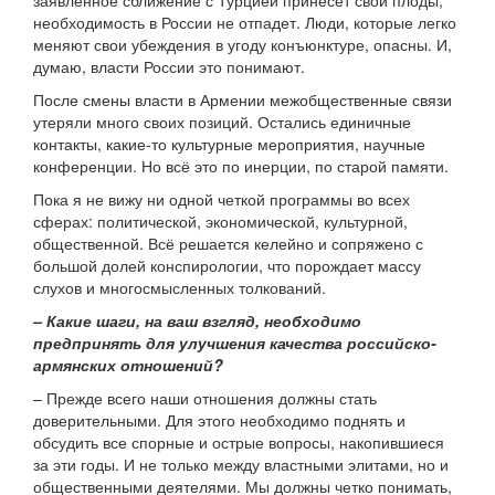
заявленное сближение с Турцией принесет свои плоды,
необходимость в России не отпадет. Люди, которые легко
меняют свои убеждения в угоду конъюнктуре, опасны. И,
думаю, власти России это понимают.
После смены власти в Армении межобщественные связи
утеряли много своих позиций. Остались единичные
контакты, какие-то культурные мероприятия, научные
конференции. Но всё это по инерции, по старой памяти.
Пока я не вижу ни одной четкой программы во всех
сферах: политической, экономической, культурной,
общественной. Всё решается келейно и сопряжено с
большой долей конспирологии, что порождает массу
слухов и многосмысленных толкований.
– Какие шаги, на ваш взгляд, необходимо
предпринять для улучшения качества российско-
армянских отношений?
– Прежде всего наши отношения должны стать
доверительными. Для этого необходимо поднять и
обсудить все спорные и острые вопросы, накопившиеся
за эти годы. И не только между властными элитами, но и
общественными деятелями. Мы должны четко понимать,