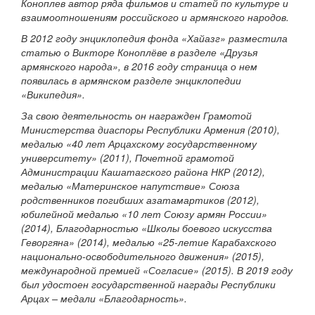
Коноплев автор ряда фильмов и статей по культуре и
взаимоотношениям российского и армянского народов.
В 2012 году энциклопедия фонда «Хайазг» разместила
статью о Викторе Коноплёве в разделе «Друзья
армянского народа», в 2016 году страница о нем
появилась в армянском разделе энциклопедии
«Википедия».
За свою деятельность он награжден Грамотой
Министерства диаспоры Республики Армения (2010),
медалью «40 лет Арцахскому государственному
университету» (2011), Почетной грамотой
Администрации Кашатагского района НКР (2012),
медалью «Материнское напутствие» Союза
родственников погибших азатамартиков (2012),
юбилейной медалью «10 лет Союзу армян России»
(2014), Благодарностью «Школы боевого искусства
Геворгяна» (2014), медалью «25-летие Карабахского
национально-освободительного движения» (2015),
международной премией «Согласие» (2015). В 2019 году
был удостоен государственной награды Республики
Арцах – медали «Благодарность».