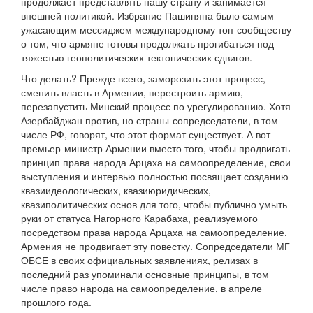
продолжает представлять нашу страну и занимается
внешней политикой. Избрание Пашиняна было самым
ужасающим мессиджем международному топ-сообществу
о том, что армяне готовы продолжать прогибаться под
тяжестью геополитических тектонических сдвигов.
Что делать? Прежде всего, заморозить этот процесс,
сменить власть в Армении, перестроить армию,
перезапустить Минский процесс по урегулированию. Хотя
Азербайджан против, но страны-сопредседатели, в том
числе РФ, говорят, что этот формат существует. А вот
премьер-министр Армении вместо того, чтобы продвигать
принцип права народа Арцаха на самоопределение, свои
выступления и интервью полностью посвящает созданию
квазиидеологических, квазиюридических,
квазиполитических основ для того, чтобы публично умыть
руки от статуса Нагорного Карабаха, реализуемого
посредством права народа Арцаха на самоопределение.
Армения не продвигает эту повестку. Сопредседатели МГ
ОБСЕ в своих официальных заявлениях, релизах в
последний раз упоминали основные принципы, в том
числе право народа на самоопределение, в апреле
прошлого года.