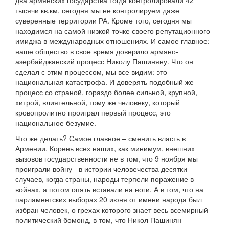
два армянских государства тогда контролировали 42
тысячи кв.км, сегодня мы не контролируем даже
суверенные территории РА. Кроме того, сегодня мы
находимся на самой низкой точке своего репутационного
имиджа в международных отношениях. И самое главное:
наше общество в свое время доверило армяно-
азербайджанский процесс Николу Пашиняну. Что он
сделал с этим процессом, мы все видим: это
национальная катастрофа. И доверять подобный же
процесс со страной, гораздо более сильной, крупной,
хитрой, влиятельной, тому же человеку, который
кровопролитно проиграл первый процесс, это
национальное безумие.
Что же делать? Самое главное – сменить власть в
Армении. Корень всех наших, как минимум, внешних
вызовов государственности не в том, что 9 ноября мы
проиграли войну - в истории человечества десятки
случаев, когда страны, народы терпели поражение в
войнах, а потом опять вставали на ноги. А в том, что на
парламентских выборах 20 июня от имени народа был
избран человек, о грехах которого знает весь всемирный
политический бомонд, в том, что Никол Пашинян