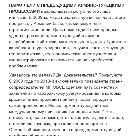
ПАРАЛЛЕЛИ С ПРЕДЫДУЩИМИ АРМЯНО-ТУРЕЦКИМИ
ПРОЦЕССАМИ
напрашиваться могут, но это лишь
иллюзия. В 2009-м, когда началась публичная часть этого
процесса, у Армении были, как минимум, две
стратегические цели. Цель номер один: если процесс
удастся, развести армяно-турецкий и армяно-
азербайджанский треки, максимально отдалить Турцию от
карабахского урегулирования, получить соответствующие
геополитические, геоэкономические преимущества и
сконцентрироваться исключительно на карабахской
проблематике.
Удавалось это делать? Да. Доказательства? Пожалуйста.
С 2009 года по 2013-й включительно президенты стран-
сопредседателей МГ ОБСЕ сделали пять совместных
заявлений по карабахскому урегулированию, в которых
красной нитью проходил принцип права народа на
самоопределение. Мешал армяно-турецкий трек
международному признанию Геноцида армян? Нет,
потому что, если посмотреть статистику, с десяток стран,
в том числе крупных, признали Геноцид армян в
Османской империи именно в период армяно-турецкой
футбольной дипломатии.