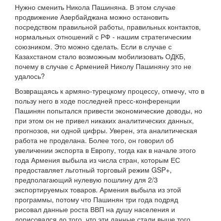
Нужно сменить Никола Пашиняна. В этом случае
продвижение Азербайджана можно остановить
посредством правильной работы, правильных контактов,
нормальных отношений с РФ - нашим стратегическим
союзником. Это можно сделать. Если в случае с
Казахстаном стало возможным мобилизовать ОДКБ,
почему в случае с Арменией Николу Пашиняну это не
удалось?
Возвращаясь к армяно-турецкому процессу, отмечу, что в
пользу него в ходе последней пресс-конференции
Пашинян попытался привести экономические доводы, но
при этом он не привел никаких аналитических данных,
прогнозов, ни одной цифры. Уверен, эта аналитическая
работа не проделана. Более того, он говорил об
увеличении экспорта в Европу, тогда как в начале этого
года Армения выбыла из числа стран, которым ЕС
предоставляет льготный торговый режим GSP+,
предполагающий нулевую пошлину для 2/3
экспортируемых товаров. Армения выбыла из этой
программы, потому что Пашинян три года подряд
рисовал данные роста ВВП на душу населения и
дорисовался до того, что эти данные стали выше того