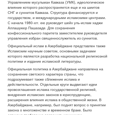
Управлением мусульман Кавказа (УМК), идеологическое
влияние которого распространяется еще и на шиитов
СНГ и суннитов Кавказа. Структура финансируется и
государством, и международными исламскими центрами.
С начала 1980-хгг. ею руководит шейх уль-ислам хаджи
Аллашукюр Пашазаде. Для сохранения
конфессионального паритета заместителем руководителя
управления избран священнослужитель из суннитов.
Официальный ислам в Азербайджане представлен также
Исламским научным советом, основными задачами
которого являются разработка национальной религиозной
политики и издание исламской литературы.
Официальная политика в Азербайджане направлена на
сохранение светского характера страны, что
подразумевает также сближение ислама и
действительности. Отдельные круги выдвигают идеи
провозглашения ислама государственной религией,
внедрения исламских законов в юриспруденцию,
расширения влияния ислама в общественной жизни. В
Азербайджане, например, был поднят вопрос о принятии
закона о многоженстве и временном браке. Было