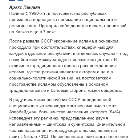
Аракс Пашаян
Начина c 1990-хгг. в постсоветских республиках
произошла переоценка понимания национального и
религиозного. Проторил себе дорогу и ислам, проникший
на Кавказ еще в 7 веке.
После развала СССР укоренение ислама в основном
проходило при обстоятельствах, специфичных для
каждой отдельной республики, в отдельных случаях – под
воздействием международных исламских центров. В
отличие от традиционного ареала распространения
ислама, где эта религия является актором еще и в
социально-политической жизни, на постсоветском
пространстве исламом обусловлены в основном
традициональные и бытовые стороны жизни общества.
В ряду исламских республик СССР определенной
специфичностью исповедуемого ислама выделяется
Азербайджан, большинство населения которого (94%)
исповедует эту религию, представленную двумя
направлениями – шиитским и суннитским. Значительной
частью населения, исповедующего ислам, являются
шииты (около 70%). По численности шиитского населения