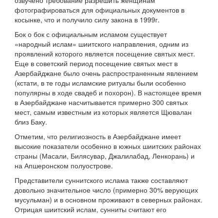
озвучено требование разрешить женщинам
фотографироваться для официальных документов в
косынке, что и получило силу закона в 1999г.
Бок о бок с официальным исламом существует
«народный ислам» шиитского направления, одним из
проявлений которого является посещение святых мест.
Еще в советский период посещение святых мест в
Азербайджане было очень распространенным явлением
(кстати, в те годы исламские ритуалы были особенно
популярны в ходе свадеб и похорон). В настоящее время
в Азербайджане насчитывается примерно 300 святых
мест, самым известным из которых является Щювалан
близ Баку.
Отметим, что религиозность в Азербайджане имеет
высокие показатели особенно в южных шиитских районах
страны (Масали, Билясувар, Джалилабад, Ленкорань) и
на Апшеронском полуострове.
Представители суннитского ислама также составляют
довольно значительное число (примерно 30% верующих
мусульман) и в основном проживают в северных районах.
Отрицая шиитский ислам, сунниты считают его