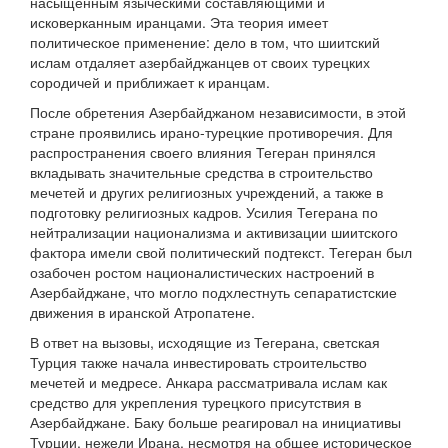
насыщенным языческими составляющими и
исковерканным иранцами. Эта теория имеет
политическое применение: дело в том, что шиитский
ислам отдаляет азербайджанцев от своих турецких
сородичей и приближает к иранцам.
После обретения Азербайджаном независимости, в этой
стране проявились ирано-турецкие противоречия. Для
распространения своего влияния Тегеран принялся
вкладывать значительные средства в строительство
мечетей и других религиозных учреждений, а также в
подготовку религиозных кадров. Усилия Тегерана по
нейтрализации национализма и активизации шиитского
фактора имели свой политический подтекст. Тегеран был
озабочен ростом националистических настроений в
Азербайджане, что могло подхлестнуть сепаратистские
движения в иранской Атропатене.
В ответ на вызовы, исходящие из Тегерана, светская
Турция также начала инвестировать строительство
мечетей и медресе. Анкара рассматривала ислам как
средство для укрепления турецкого присутствия в
Азербайджане. Баку больше реагировал на инициативы
Турции, нежели Ирана, несмотря на общее историческое