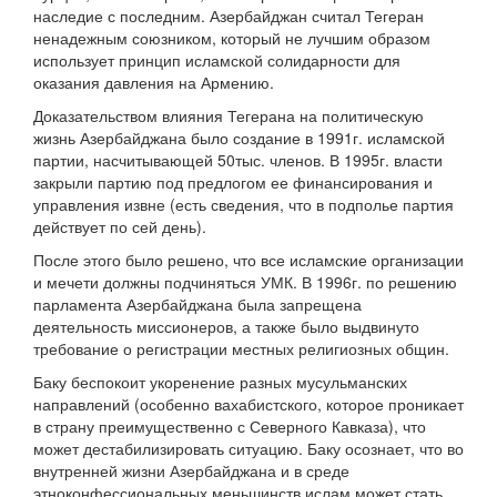
наследие с последним. Азербайджан считал Тегеран
ненадежным союзником, который не лучшим образом
использует принцип исламской солидарности для
оказания давления на Армению.
Доказательством влияния Тегерана на политическую
жизнь Азербайджана было создание в 1991г. исламской
партии, насчитывающей 50тыс. членов. В 1995г. власти
закрыли партию под предлогом ее финансирования и
управления извне (есть сведения, что в подполье партия
действует по сей день).
После этого было решено, что все исламские организации
и мечети должны подчиняться УМК. В 1996г. по решению
парламента Азербайджана была запрещена
деятельность миссионеров, а также было выдвинуто
требование о регистрации местных религиозных общин.
Баку беспокоит укоренение разных мусульманских
направлений (особенно вахабистского, которое проникает
в страну преимущественно с Северного Кавказа), что
может дестабилизировать ситуацию. Баку осознает, что во
внутренней жизни Азербайджана и в среде
этноконфессиональных меньшинств ислам может стать