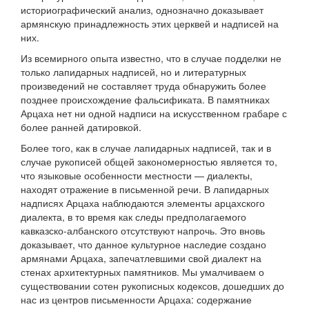
историографический анализ, однозначно доказывает
армянскую принадлежность этих церквей и надписей на
них.
Из всемирного опыта известно, что в случае подделки не
только лапидарных надписей, но и литературных
произведений не составляет труда обнаружить более
позднее происхождение фальсификата. В памятниках
Арцаха нет ни одной надписи на искусственном грабаре с
более ранней датировкой.
Более того, как в случае лапидарных надписей, так и в
случае рукописей общей закономерностью является то,
что языковые особенности местности — диалекты,
находят отражение в письменной речи. В лапидарных
надписях Арцаха наблюдаются элементы арцахского
диалекта, в то время как следы предполагаемого
кавказско-албанского отсутствуют напрочь. Это вновь
доказывает, что данное культурное наследие создано
армянами Арцаха, запечатлевшими свой диалект на
стенах архитектурных памятников. Мы умалчиваем о
существовании сотен рукописных кодексов, дошедших до
нас из центров письменности Арцаха: содержание