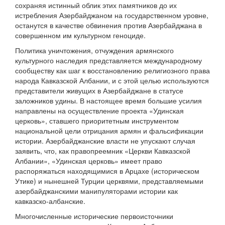
сохраняя истинный облик этих памятников до их
истребления Азербайджаном на государственном уровне,
останутся в качестве обвинения против Азербайджана в
совершенном им культурном геноциде.
Политика уничтожения, отчуждения армянского
культурного наследия представляется международному
сообществу как шаг к восстановлению религиозного права
народа Кавказской Албании, и с этой целью используются
представители живущих в Азербайджане в статусе
заложников удины. В настоящее время большие усилия
направлены на осуществление проекта «Удинская
церковь», ставшего приоритетным инструментом
национальной цели отрицания армян и фальсификации
истории. Азербайджанские власти не упускают случая
заявить, что, как правопреемник «Церкви Кавказской
Албании», «Удинская церковь» имеет право
распоряжаться находящимися в Арцахе (историческом
Утике) и нынешней Турции церквями, представляемыми
азербайджанскими манипуляторами истории как
кавказско-албанские.
Многочисленные исторические первоисточники