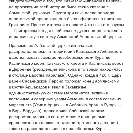
свидетельствуют о том, что Кавказско-Албанская церковь
на протяжении всей истории была тесно связана с
Армянской церковью. Спустя три века после периода
апостольской проповеди она была официально признана
Григорием Просветителем и в начале 4-го века его внуком
— Григорисом и в дальнейшем ее духовенство входило в
иерархическую систему Армянской Апостольской церкви.
Правомочие Албанской церкви изначально
распространялось на территории Кавказского Албанского
царства, охватывающие левобережье реки Куры до
Каспийского моря, Кавказского хребта и Каспийских ворот
в Дербенде (резиденция епископа в то время находилась
в столице царства Кабалаке). Однако, когда в 428 г. Царь
царей Сасанидской Персии положил конец армянскому
царству Аршакидов и ввел в Закавказье
администратувную систему марзпанатов, включив
восточные и северные уезды Армении в состав соседних
марзпанств (Утик и Арцах — в Албанию-Аран, а Гугарк —
в Вирк-Варджан), правомочие Албанской церкви
распространилось (в соответствии с принципами
средневекового церковно-административного деления)
также на располагавшиеся в правобережье Куры