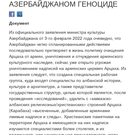
АЗЕРБАЙДЖАНОМ ГЕНОЦИДЕ
Документ
Из официального заявления министра культуры
Азербайджана от 3-го февраля 2022 года очевидно, что
Азербайджан четко спланированными действиями
последовательно претворяет в жизнь политику очищения
Арцаха от армян, уничтожения и отчуждения армянского
культурного наследия, сейчас уже открыто угрожая
уничтожением надписей на армянских церквях Арцаха. Из
заявления следует, что создана специальная рабочая
группа, куда входят специалисты по албанской истории,
культуре и архитектуре, а также представители
государственных структур, целью которой является, после
проведения «исследований», удалить с «кавказско-
албанских религиозных/христианских» строений Арцаха
(Карабаха) «высеченные, добавленные армянами
лживые надписи и следы». Христианские памятники на
территории Арцаха и имеющиеся на них надписи
изучаются специалистами более столетия, и их
подлинность или национальная принадлежность когда-