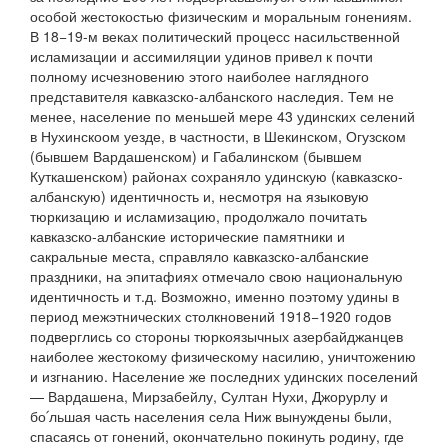
особой жестокостью физическим и моральным гонениям.
В 18−19-м веках политический процесс насильственной
исламизации и ассимиляции удинов привел к почти
полному исчезновению этого наиболее наглядного
представителя кавказско-албанского наследия. Тем не
менее, население по меньшей мере 43 удинских селений
в Нухинскоом уезде, в частности, в Шекинском, Огузском
(бывшем Вардашенском) и Габалинском (бывшем
Куткашенском) районах сохраняло удинскую (кавказско-
албанскую) идентичность и, несмотря на языковую
тюркизацию и исламизацию, продолжало почитать
кавказско-албанские исторические памятники и
сакральные места, справляло кавказско-албанские
праздники, на эпитафиях отмечало свою национальную
идентичность и т.д. Возможно, именно поэтому удины в
период межэтнических столкновений 1918−1920 годов
подверглись со стороны тюркоязычных азербайджанцев
наиболее жестокому физическому насилию, уничтожению
и изгнанию. Население же последних удинских поселений
— Вардашена, Мирзабейлу, Султан Нухи, Джорурлу и
бо՛льшая часть населения села Ниж вынуждены были,
спасаясь от гонений, окончательно покинуть родину, где