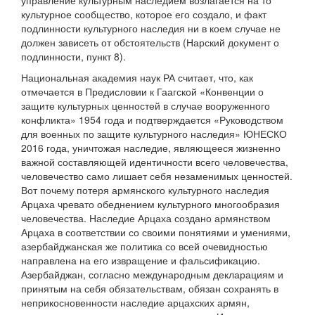
управление культурным наследием возлагается на то
культурное сообщество, которое его создало, и факт
подлинности культурного наследия ни в коем случае не
должен зависеть от обстоятельств (Нарский документ о
подлинности, пункт 8).
Национальная академия наук РА считает, что, как
отмечается в Предисловии к Гаагской «Конвенции о
защите культурных ценностей в случае вооруженного
конфликта» 1954 года и подтверждается «Руководством
для военных по защите культурного наследия» ЮНЕСКО
2016 года, уничтожая наследие, являющееся жизненно
важной составляющей идентичности всего человечества,
человечество само лишает себя незаменимых ценностей.
Вот почему потеря армянского культурного наследия
Арцаха чревато обеднением культурного многообразия
человечества. Наследие Арцаха создано армянством
Арцаха в соответствии со своими понятиями и умениями,
азербайджанская же политика со всей очевидностью
направлена на его извращение и фальсификацию.
Азербайджан, согласно международным декларациям и
принятым на себя обязательствам, обязан сохранять в
неприкосновенности наследие арцахских армян,