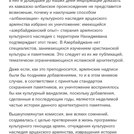
в них и дошедшей до наших дней информации доказать
их кавказско-албанское происхождение не представится
возможным, почему и наилучшим способом
«албанизации» культурного наследия арцахского
армянства избрано их уничтожение: имеющийся
«азербайджанский опыт» стирания армянского
культурного наследия с территории Нахиджевана
подтверждает этот тезис. В Азербайджане нет
специалистов, занимающихся изучением христианской
культуры и памятников. Это следует из их же публикаций,
тематически ограничивающихся исламской архитектурой.
Даже если, как это преподносится, армянские надписи
были бы поздними добавлениями, то и в этом мнимом
случае, в соответствии с принятым стандартом
сохранения памятников, их уничтожение воспринялось
бы как культурный вандализм, поскольку добавления,
сделанные в последующие годы, являются неделимой
частью истории данного архитектурного памятника.
Вышеупомянутая комиссия, вне всяких сомнений,
создавалась с целью претворения в жизнь программы
культурного геноцида армян, отчуждения культурного
наследия арцахского армянства, извращения истории