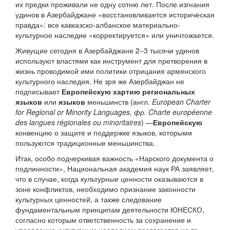
их предки проживали не одну сотню лет. После изгнания
удинов в Азербайджане «восстановливается историческая
правда»: все кавказско-албанское материально-
культурное наследие «корректируется» или уничтожается.
Живущие сегодня в Азербайджане 2−3 тысячи удинов
используют властями как инструмент для претворения в
жизнь проводимой ими политики отрицания армянского
культурного наследия. Не зря же Азербайджан не
подписывает
Европейскую хартию региональных
языков
или
языков
меньшинств (англ.
European Charter
for Regional or Minority Languages, фр. Charte européenne
des langues régionales ou minoritaires
) —
Европейскую
конвенцию о защите и поддержке языков, которыми
пользуются традиционные меньшинства.
Итак, особо подчеркивая важность «Нарского документа о
подлинности», Национальная академия наук РА заявляет,
что в случае, когда культурные ценности оказываются в
зоне конфликтов, необходимо признание законности
культурных ценностей, а также следование
фундаментальным принципам деятельности ЮНЕСКО,
согласно которым ответственность за сохранение и