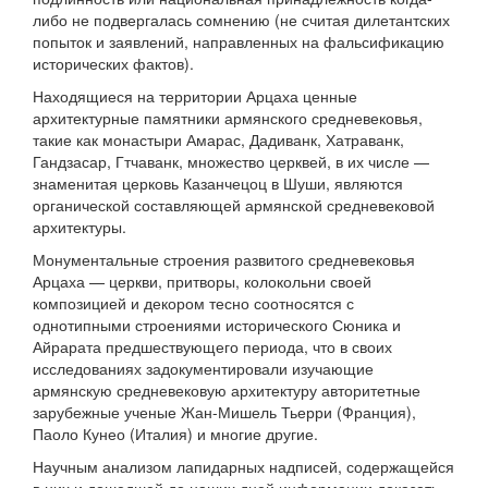
либо не подвергалась сомнению (не считая дилетантских
попыток и заявлений, направленных на фальсификацию
исторических фактов).
Находящиеся на территории Арцаха ценные
архитектурные памятники армянского средневековья,
такие как монастыри Амарас, Дадиванк, Хатраванк,
Гандзасар, Гтчаванк, множество церквей, в их числе —
знаменитая церковь Казанчецоц в Шуши, являются
органической составляющей армянской средневековой
архитектуры.
Монументальные строения развитого средневековья
Арцаха — церкви, притворы, колокольни своей
композицией и декором тесно соотносятся с
однотипными строениями исторического Сюника и
Айрарата предшествующего периода, что в своих
исследованиях задокументировали изучающие
армянскую средневековую архитектуру авторитетные
зарубежные ученые Жан-Мишель Тьерри (Франция),
Паоло Кунео (Италия) и многие другие.
Научным анализом лапидарных надписей, содержащейся