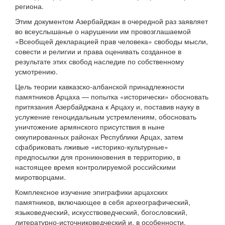
региона.
Этим документом Азербайджан в очередной раз заявляет
во всеуслышанье о нарушении им провозглашаемой
«Всеобщей декларацией прав человека» свободы мысли,
совести и религии и права оценивать созданное в
результате этих свобод наследие по собственному
усмотрению.
Цель теории кавказско-албанской принадлежности
памятников Арцаха — попытка «исторически» обосновать
притязания Азербайджана к Арцаху и, поставив науку в
услужение геноцидальным устремлениям, обосновать
уничтожение армянского присутствия в ныне
оккупированных районах Республики Арцах, затем
сфабриковать лживые «историко-культурные»
предпосылки для проникновения в территорию, в
настоящее время контролируемой российскими
миротворцами.
Комплексное изучение эпиграфики арцахских
памятников, включающее в себя археографический,
языковедческий, искусствоведческий, богословский,
литературно-источниковедческий и, в особенности,