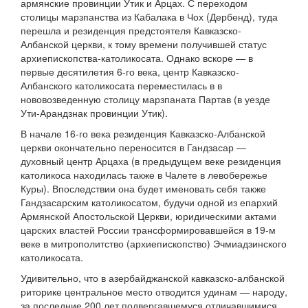
армянские провинции Утик и Арцах. С переходом
столицы марзпанства из Кабалака в Чох (Дербенд), туда
перешла и резиденция предстоятеля Кавказско-
Албанской церкви, к тому времени получившей статус
архиепископства-католикосата. Однако вскоре — в
первые десятилетия 6-го века, центр Кавказско-
Албанского католикосата переместилась в в
нововозведенную столицу марзпаната Партав (в уезде
Ути-Арандзнак провинции Утик).
В начале 16-го века резиденция Кавказско-Албанской
церкви окончательно переносится в Гандзасар —
духовный центр Арцаха (в предыдущем веке резиденция
католикоса находилась также в Чалете в левобережье
Куры). Впоследствии она будет именовать себя также
Гандзасарским католикосатом, будучи одной из епархий
Армянской Апостольской Церкви, юридическими актами
царских властей России трансформировавшейся в 19-м
веке в митрополитство (архиепископство) Эчмиадзинского
католикосата.
Удивительно, что в азербайджанской кавказско-албанской
риторике центральное место отводится удинам — народу,
за последние 200 лет подвергавшемуся отличавшимися