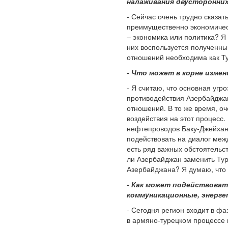
налаживания двусторонни
- Сейчас очень трудно сказат
преимущественно экономическ
– экономика или политика? Я 
них воспользуется полученны
отношений необходима как Ту
- Что может в корне изм
- Я считаю, что основная уг
противодействия Азербайджан
отношений. В то же время, оч
воздействия на этот процесс
нефтепроводов Баку-Джейхан 
подействовать на диалог меж
есть ряд важных обстоятельст
ли Азербайджан заменить Турц
Азербайджана? Я думаю, что 
- Как может подействоват
коммуникационные, энерге
- Сегодня регион входит в фа
в армяно-турецком процессе 