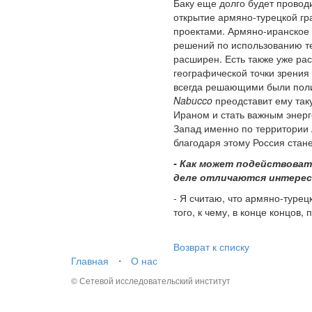
Баку еще долго будет провод
открытие армяно-турецкой г
проектами. Армяно-иранское 
решений по использованию те
расширен. Есть также уже рас
географической точки зрения
всегда решающими были полит
Nabucco
преодставит ему так
Ираном и стать важным энерге
Запад именно по территории 
благодаря этому Россия стан
- Как может подействоват
деле отличаются интересы
- Я считаю, что армяно-турец
того, к чему, в конце концов
Возврат к списку
Главная
⋅
О нас
© Сетевой исследовательский институт