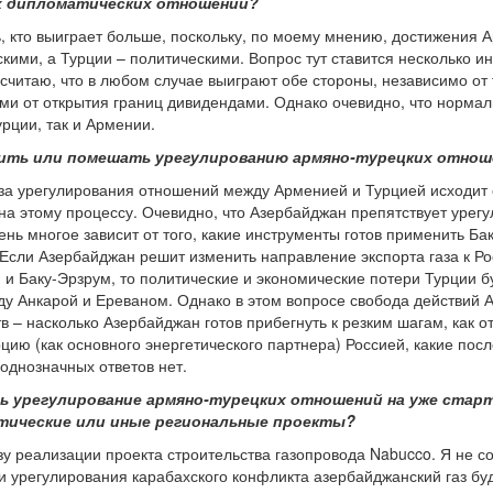
х дипломатических отношений?
ь, кто выиграет больше, поскольку, по моему мнению, достижения 
ими, а Турции – политическими. Вопрос тут ставится несколько ин
считаю, что в любом случае выиграют обе стороны, независимо от т
ми от открытия границ дивидендами. Однако очевидно, что норма
рции, так и Армении.
енить или помешать урегулированию армяно-турецких отно
роза урегулирования отношений между Арменией и Турцией исходит 
а этому процессу. Очевидно, что Азербайджан препятствует урег
ень многое зависит от того, какие инструменты готов применить Ба
. Если Азербайджан решит изменить направление экспорта газа к Р
и Баку-Эрзрум, то политические и экономические потери Турции б
ду Анкарой и Ереваном. Однако в этом вопросе свобода действий А
в – насколько Азербайджан готов прибегнуть к резким шагам, как 
ию (как основного энергетического партнера) Россией, какие посл
однозначных ответов нет.
ь урегулирование армяно-турецких отношений на уже стар
тические или иные региональные проекты?
зу реализации проекта строительства газопровода Nabucco. Я не со
и урегулирования карабахского конфликта азербайджанский газ бу