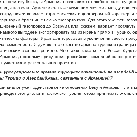
ить политику блокады Армении независимо от любого, даже существ
раницы позволит Армении стать «связующим звеном» между иранск
сотрудничество имеет стратегический и долгосрочный характер, ч
рритории Армении с целью экспорта газа. Для этого уже есть газ
ширенный газопровод до Эрзрума или, скажем, вариант протянуть е
 намного выгоднее экспортировать газ из Ирана прямо в Турцию, о
ические факторы. Иран заинтересован в увеличении своего прису
ую возможность. Я думаю, что открытие армяно-турецкой границы 
тическим звеном в регионе. Мне также кажется, что Россия будет з
Армении, поскольку присутствие российских компаний на энергети
ет участником региональных проектов.
ь урегулирование армяно-турецких отношений на азербайдж
 Турции и Азербайджана, связанные с Арменией?
кий диалог уже подействовал на отношения Баку и Анкары. Ну а в к
, приведет этот диалог и насколько Турция готова принимать очень 