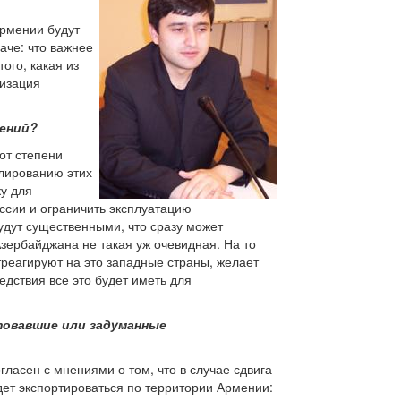
Армении будут
аче: что важнее
ого, какая из
лизация
шений?
от степени
улированию этих
ку для
оссии и ограничить эксплуатацию
удут существенными, что сразу может
зербайджана не такая уж очевидная. На то
отреагируют на это западные страны, желает
едствия все это будет иметь для
товавшие или задуманные
гласен с мнениями о том, что в случае сдвига
дет экспортироваться по территории Армении: