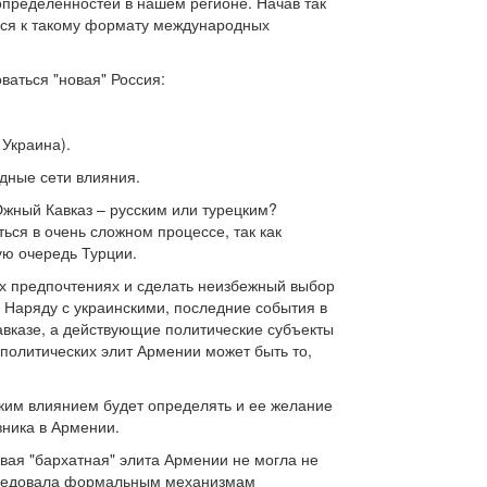
определенностей в нашем регионе. Начав так
ться к такому формату международных
ваться "новая" Россия:
 Украина).
дные сети влияния.
Южный Кавказ – русским или турецким?
ься в очень сложном процессе, так как
ую очередь Турции.
их предпочтениях и сделать неизбежный выбор
х. Наряду с украинскими, последние события в
авказе, а действующие политические субъекты
политических элит Армении может быть то,
ским влиянием будет определять и ее желание
зника в Армении.
вая "бархатная" элита Армении не могла не
 следовала формальным механизмам