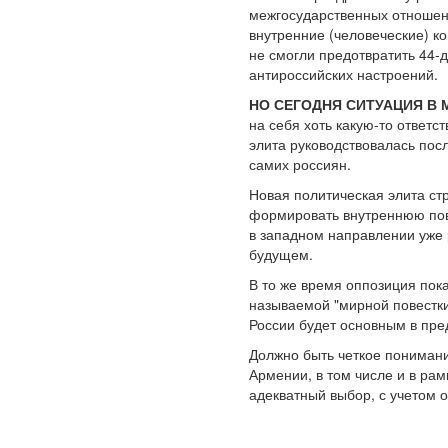
межгосударственных отношени
внутренние (человеческие) к
не смогли предотвратить 44-
антироссийских настроений.
НО СЕГОДНЯ СИТУАЦИЯ В 
на себя хоть какую-то ответс
элита руководствовалась посл
самих россиян.
Новая политическая элита стр
формировать внутреннюю пов
в западном направлении уже 
будущем.
В то же время оппозиция пок
называемой "мирной повестки
России будет основным в пр
Должно быть четкое понимани
Армении, в том числе и в ра
адекватный выбор, с учетом о