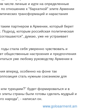
ом числе личные и идти на определенные
 по отношению к "бархатной" элите Армении
олитических трансформаций и нарастания
 таким партнером в Армении, который берет
ку. Подход, которым российская политическая
 соглашаются", думаю, уже не устраивает
 годы стала себя уверенно чувствовать и
ает общественные настроения и предпочтения
итаться уже любому руководству Армении в
ния вперед, особенно на фоне так
и оппозиция стать нужным союзником для
м или турецким?” будет формироваться и в
е элиты страны были готовы сделать мудрый и
о народа", - написал он.
www.golosarmenii.am