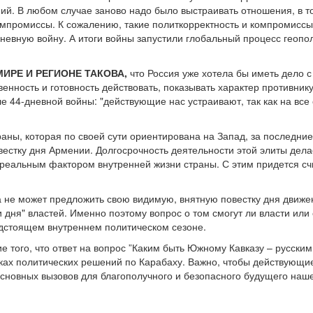
й. В любом случае заново надо было выстраивать отношения, в т
омпромиссы. К сожалению, такие политкорректность и компромиссы
дневную войну. А итоги войны запустили глобальный процесс геоп
МИРЕ И РЕГИОНЕ ТАКОВА,
что Россия уже хотела бы иметь дело с
твенность и готовность действовать, показывать характер противни
е 44-дневной войны: "действующие нас устраивают, так как на все
аны, которая по своей сути ориентирована на Запад, за последние
естку дня Армении. Долгосрочность деятельности этой элиты дел
реальным фактором внутренней жизни страны. С этим придется сч
а не может предложить свою видимую, внятную повестку дня движе
 дня" властей. Именно поэтому вопрос о том смогут ли власти ил
едстоящем внутреннем политическом сезоне.
е того, что ответ на вопрос ”Каким быть Южному Кавказу – русски
мках политических решений по Карабаху. Важно, чтобы действующи
сновных вызовов для благополучного и безопасного будущего нашег