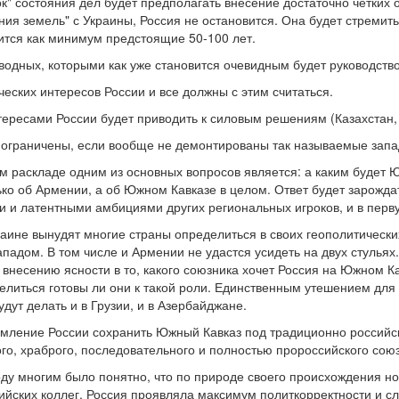
к" состояния дел будет предполагать внесение достаточно четких 
ия земель" с Украины, Россия не остановится. Она будет стреми
тся как минимум предстоящие 50-100 лет.
водных, которыми как уже становится очевидным будет руководство
ческих интересов России и все должны с этим считаться.
нтересами России будет приводить к силовым решениям (Казахстан,
 ограничены, если вообще не демонтированы так называемые запа
ом раскладе одним из основных вопросов является: а каким будет 
ько об Армении, а об Южном Кавказе в целом. Ответ будет зарождат
и и латентными амбициями других региональных игроков, и в перв
раине вынудят многие страны определиться в своих геополитическ
Западом. В том числе и Армении не удастся усидеть на двух стулья
 внесению ясности в то, какого союзника хочет Россия на Южном К
литься готовы ли они к такой роли. Единственным утешением для 
дут делать и в Грузии, и в Азербайджане.
ремление России сохранить Южный Кавказ под традиционно россий
го, храброго, последовательного и полностью пророссийского сою
оду многим было понятно, что по природе своего происхождения но
сийских коллег. Россия проявляла максимум политкорректности и