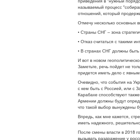
приведения в "нужный порядо
называемый процесс "собиран
отношений, который продержи
Отмечу несколько основных в
• Страны СНГ – зона стратеги
• Отказ считаться с такими и
• В странах СНГ должны быть
И вот в новом геополитическ
Заметьте, речь пойдет не тол
придется иметь дело с явным
Очевидно, что события на Ук
с кем быть с Россией, или с 
Карабахе способствуют также
Армении должны будут опреде
что такой выбор вынуждены бу
Впредь, как мне кажется, ст
иметь надежного, решительно
После смены власти в 2018 г
вызывать раздражение у рос