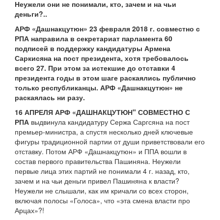
Неужели они не понимали, кто, зачем и на чьи
деньги?..
АРФ «Дашнакцутюн» 23 февраля 2018 г. совместно с
РПА направила в секретариат парламента 60
подписей в поддержку кандидатуры Армена
Саркисяна на пост президента, хотя требовалось
всего 27. При этом за истекшие до отставки 4
президента годы в этом шаге раскаялись публично
только республиканцы. АРФ «Дашнакцутюн» не
раскаялась ни разу.
16 АПРЕЛЯ АРФ «ДАШНАКЦУТЮН" СОВМЕСТНО С
РПА
выдвинула кандидатуру Сержа Саргсяна на пост
премьер-министра, а спустя несколько дней ключевые
фигуры традиционной партии от души приветствовали его
отставку. Потом АРФ «Дашнакцутюн» и ППА вошли в
состав первого правительства Пашиняна. Неужели
первые лица этих партий не понимали 4 г. назад, кто,
зачем и на чьи деньги привел Пашиняна к власти?
Неужели не слышали, как им кричали со всех сторон,
включая полосы «Голоса», что «эта смена власти про
Арцах»?!