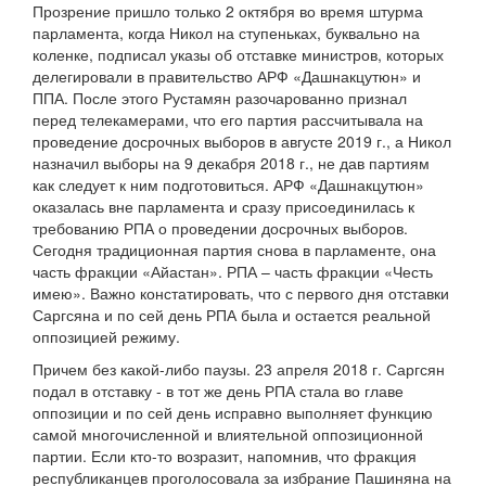
Прозрение пришло только 2 октября во время штурма
парламента, когда Никол на ступеньках, буквально на
коленке, подписал указы об отставке министров, которых
делегировали в правительство АРФ «Дашнакцутюн» и
ППА. После этого Рустамян разочарованно признал
перед телекамерами, что его партия рассчитывала на
проведение досрочных выборов в августе 2019 г., а Никол
назначил выборы на 9 декабря 2018 г., не дав партиям
как следует к ним подготовиться. АРФ «Дашнакцутюн»
оказалась вне парламента и сразу присоединилась к
требованию РПА о проведении досрочных выборов.
Сегодня традиционная партия снова в парламенте, она
часть фракции «Айастан». РПА – часть фракции «Честь
имею». Важно констатировать, что с первого дня отставки
Саргсяна и по сей день РПА была и остается реальной
оппозицией режиму.
Причем без какой-либо паузы. 23 апреля 2018 г. Саргсян
подал в отставку - в тот же день РПА стала во главе
оппозиции и по сей день исправно выполняет функцию
самой многочисленной и влиятельной оппозиционной
партии. Если кто-то возразит, напомнив, что фракция
республиканцев проголосовала за избрание Пашиняна на