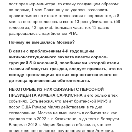
пост премьер-министра, то отвечу следующим образом:
во-первых, 1 мая Пашиняну не удалось возглавить
правительство по итогам голосования в парламенте, а 8
мая за него проголосовали всего 13 республиканцев. (59
голосов за, 42 против). Большая часть тех 13 давно
распрощалась с партбилетом РПА.
Почему не вмешалась Москва?
В связи с приближением 4-й годовщины
антиконституционного захвата власти соросо-
турецкой 5-й колонной, пособниками которой стали
тысячи обманутых граждан, следует признать, что по
поводу «революции» до сих пор остается много не
до конца проясненных обстоятельств.
НЕКОТОРЫЕ ИЗ НИХ СВЯЗАНЫ С ПЕРСОНОЙ
ПРЕЗИДЕНТА АРМЕНА САРКИСЯНА
и его ролью в тех
событиях. Есть версия, что агент британской МИ-5 и
посол США Ричард Миллз действовали в те дни
согласованно. Москва не вмешалась в события так, как
сделала это в 2022 г. в Казахстане, а до того в Беларуси.
В апреле 2018 г. Мария Захарова объявила, что все
происходящее является внутренним делом Армении.