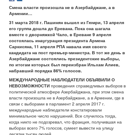
Смена власти произошла не в Азербайджане, а в
Армении…
31 марта 2018 г. Пашинян вышел из Гюмри, 13 апреля
его группа дошла до Еревана. Пока она шагала
вместе с дворняжкой Чало, в Ереване 9 апреля
состоялась инаугурация президента Армена
Саркисяна, 11 апреля РПА навала имя своего
кандидата на пост премьер-министра. В тот же день в
Азербайджане состоялись президентские выборы,
по итогам которых был переизбран Ильхам Алиев,
набравший порядка 86% голосов.
МЕЖДУНАРОДНЫЕ НАБЛЮДАТЕЛИ ОБЪЯВИЛИ О
НЕВОЗМОЖНОСТИ
проведения справедливых выборов в
политической атмосфере Азербайджана, при этом смена
власти произошла не в Азербайджане, а в Армении, где в
связи с выборами в парламент 2 апреля 2017 г.
международные наблюдатели констатировали
минимальное число нарушений. Все случилось тогда,
когда никто не подозревал, что фракция, получившая на
выборах всего 7% голосов, сумеет вывести на улицу
десятки тысяч людей…