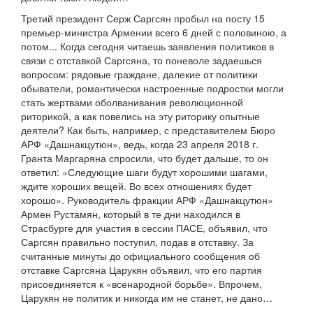
Третий президент Серж Саргсян пробыл на посту 15
премьер-министра Армении всего 6 дней с половиною, а
потом... Когда сегодня читаешь заявления политиков в
связи с отставкой Саргсяна, то поневоле задаешься
вопросом: рядовые граждане, далекие от политики
обыватели, романтически настроенные подростки могли
стать жертвами оболванивания революционной
риторикой, а как повелись на эту риторику опытные
деятели? Как быть, например, с представителем Бюро
АРФ «Дашнакцутюн», ведь, когда 23 апреля 2018 г.
Гранта Маргаряна спросили, что будет дальше, то он
ответил: «Следующие шаги будут хорошими шагами,
ждите хороших вещей. Во всех отношениях будет
хорошо». Руководитель фракции АРФ «Дашнакцутюн»
Армен Рустамян, который в те дни находился в
Страсбурге для участия в сессии ПАСЕ, объявил, что
Саргсян правильно поступил, подав в отставку. За
считанные минуты до официального сообщения об
отставке Саргсяна Царукян объявил, что его партия
присоединяется к «всенародной борьбе». Впрочем,
Царукян не политик и никогда им не станет, не дано…