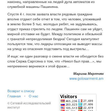
наконец, направленные на людей дула автоматов из
служебной машины Пашиняна.
Спустя 4 г. после захвата власти рядовые граждане
вполне отдают себе отчет в том, что человек, уложивший
в землю более 5 тыс. молодых ребят, не задумываясь,
отдаст приказ стрелять по людям. Пашинян сам не уйдет,
мирной отставки не будет. Между политиком и обезьяной
с гранатой непреодолимая бездна! Сегодня капитулянт
пользуется тем, что лидеры оппозиции не выводят массы
на улицу из опасения подставить под выстрелы…
И еще: ни один разговор о смене власти не обходится без
слов Сержа Саргсяна о том, что «Никол был прав…», мы
непременно вернемся к этой фразе...
Марина Мкртчян
www.golosarmenii.am
Возврат к списку
Главная
⋅
О нас
© Сетевой исследовательский
институт