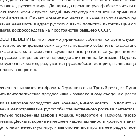
человека, русского мира. До поры до времени русофобские ячейки 
олитологических кругов, медийных структур по понятным причина
ой агитации. Однако момент икс настал, и ныне из упомянутых рус
вина ненависти в адрес русских с явной попыткой интоксикации с
имата добрососедства на пространстве бывшего СССР.
ОБЫ НЕ ВЕРИТЬ,
что помимо украинских событий, которые служа
, той же цели должны были служить недавние события в Казахстане
я части казахстанских элит, сумевших быстро взять ситуацию под 
 русских с перспективой перекидки этих волн на Киргизию. Надо бы
из кузнечных мехов, раздувается русофобская истерия, выливающая
пляску в соцсетях.
.
зуспешно пытаются изобразить Германию а-ля Третий рейх, из Пути
ить психологические предпосылки к вожделенному съедению росси
и за мировое господство нет, конечно, ничего нового. Но вот что
ании мелкотравчатые русофобы отечественного розлива пытаются у
тельно поведением азеров в Арцахе, Храмортом и Парухом, газово
лиевым. Дескать, корень нынешней нашей активности кроется в ант
ет с нами нечестную игру, и мы ополчились против нее ради спасе