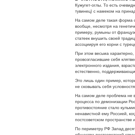
Кужугет-оглы. То есть очеви
тувинец) с намеком на прина
На самом деле такая форма о
вообще, несмотря на генетиче
примеру, румыны от французо
статеек внушить своей тради
ассоциируя его корни с турец
При этом весьма характерно,
провозгласившие себя клятве
электронного издания, взрас
естественно, поддерживающи
Это лишь один пример, котор
не сковывать себя условност
На самом деле проблема не 
процесса по демонизации Рос
противостояние стало кульми
ненавистной ему Россией, ко
постсоветском пространстве и
По периметру РФ Запад деся
общества постсоветский стра