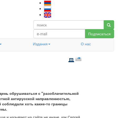
Подписаться
Издания
О нас
 день обрушиваться с "разоблачительной
стной антирусской направленностью,
й соблюдали хоть какие-то границы
ены.
ще и называют на сайте не иначе, как Сергей