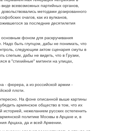
в виде всевозможных партийных органов,
м довольствовались методами дозированного
офобских очагов, как из вулканов,
ложившегося за последние десятилетия
т основным фоном для раскручивания
. Надо быть глупцом, дабы не понимать, что
контроль, следующим актом сценария смуты в
ть слепым, дабы не видеть, что в Грузии,
ся в "стихийные" митинги на улицах,
на - фюрера, а из российской армии -
йской плоти.
 интересно. На фоне описанной выше картины
бедить армянское общество в том, что их
й историей, нежеланием русских остепенить
иармянской политике Москвы в Арцахе и, в
ния Арцаха, да и всей Армении.