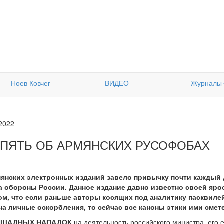
Ноев Ковчег
ВИДЕО
Журналы
.2022
ОПЯТЬ ОБ АРМЯНСКИХ РУСОФОБАХ
мянских электронных изданий завело привычку почти каждый
а обороны России. Данное издание давно известно своей яро
том, что если раньше авторы косящих под аналитику пасквиле
на личные оскорбления, то сейчас все каноны этики ими смет
НЕЩАДНЫХ НАПАДОК
на деятельность российского министра, его е