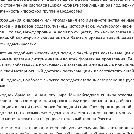
дно стремление распоясавшихся журналистов лишний раз подчеркнут
длежность к тюркской группе народностей.
бращения к человеку или упоминания его имени-отечества не име
ское и языковое родство, тувинцы исторически, культурологически и
в. Это так, между прочим. А если по существу, то налицо грязная
ционной аудитории с крайне низким базовым уровнем знаний ненави
кой идентичностью.
 что на подобную низость идут люди, с пеной у рта доказывающие
нными врагами дискриминации во всех формах ее проявления. Речь
тивших собственные политические воззрения и жизненные принципы
е свой материальный достаток поступающими из соответствующей 
ый, однако, наиболее выпукло передает степень остервенения рус
ями.
в одной Армении, а намного шире. Мы наблюдаем лишь за отдельн
сии и попытки маргинализировать саму идею возможного добрососе
нацией в новой после эпохи "холодной войны" конфронтационной
гда элиты так называемого демократического лагеря дали отмашку
 в мире включиться в процесс тотальный травли России.
тилетиями выстраивал многослойную систему идейно-агитационны
н угодные себе настроения. Осевой задачей этой деятельности бы