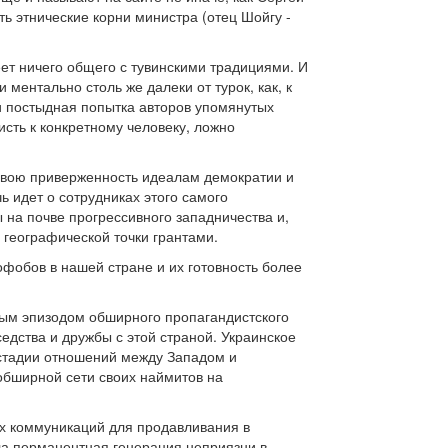
ь этнические корни министра (отец Шойгу -
ет ничего общего с тувинскими традициями. И
 ментально столь же далеки от турок, как, к
 и постыдная попытка авторов упомянутых
сть к конкретному человеку, ложно
 свою приверженность идеалам демократии и
 идет о сотрудниках этого самого
 на почве прогрессивного западничества и,
географической точки грантами.
офобов в нашей стране и их готовность более
ым эпизодом обширного пропагандистского
дства и дружбы с этой страной. Украинское
 стадии отношений между Западом и
 обширной сети своих наймитов на
х коммуникаций для продавливания в
ла перманентная генерация неприязни в