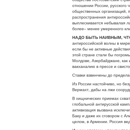
отношении России, русского 
общественных организаций, п
распространения антироссийск
выплескивается небывалая ла
более– менее умеренного кл
НАДО БЫТЬ НАИВНЫМ, ЧТ
антироссийской волны в мире
если бы не активные действи
этой стране стали бы погромы
Молдове, Азербайджане, как 
вакханалию в прессе и свисто
Ставки взвинчены до предела
Из России настойчиво, но бе
Вермахт, дабы на лжи сооруд
В хищнических приемах схватк
глобальной антирусской камп
активизация вызвана исключи
Баку и даже их сговором с А
целом, в Армении. Россия вед