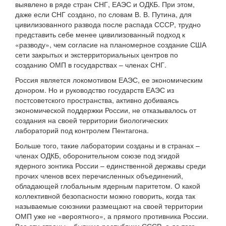
выявлено в ряде стран СНГ, ЕАЭС и ОДКБ. При этом,
даже если СНГ создано, по словам В. В. Путина, для
цивилизованного развода после распада СССР, трудно
представить себе менее цивилизованный подход к
«разводу», чем согласие на планомерное создание США
сети закрытых и экстерриториальных центров по
созданию ОМП в государствах – членах СНГ.
Россия является локомотивом ЕАЭС, ее экономическим
донором. Но и руководство государств ЕАЭС из
постсоветского пространства, активно добиваясь
экономической поддержки России, не отказывалось от
создания на своей территории биологических
лабораторий под контролем Пентагона.
Больше того, такие лаборатории созданы и в странах –
членах ОДКБ, оборонительном союзе под эгидой
ядерного зонтика России – единственной державы среди
прочих членов всех перечисленных объединений,
обладающей глобальным ядерным паритетом. О какой
коллективной безопасности можно говорить, когда так
называемые союзники размещают на своей территории
ОМП уже не «вероятного», а прямого противника России.