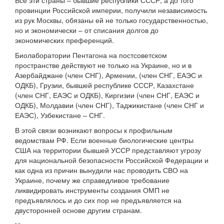
Все эти страны – бывшие республики СССР, а до того
провинции Российской империи, получили независимость
из рук Москвы, обязаны ей не только государственностью,
но и экономически – от списания долгов до
экономических преференций.
Биолаборатории Пентагона на постсоветском
пространстве действуют не только на Украине, но и в
Азербайджане (член СНГ), Армении, (член СНГ, ЕАЭС и
ОДКБ), Грузии, бывшей республике СССР, Казахстане
(член СНГ, ЕАЭС и ОДКБ), Киргизии (член СНГ, ЕАЭС и
ОДКБ), Молдавии (член СНГ), Таджикистане (член СНГ и
ЕАЭС), Узбекистане – СНГ.
В этой связи возникают вопросы к профильным
ведомствам РФ. Если военные биологические центры
США на территории бывшей УССР представляют угрозу
для национальной безопасности Российской Федерации и
как одна из причин вынудили нас проводить СВО на
Украине, почему же справедливое требование
ликвидировать инструменты создания ОМП не
предъявлялось и до сих пор не предъявляется на
двусторонней основе другим странам.