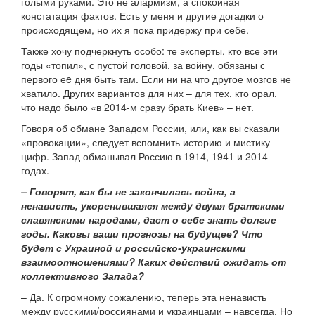
голыми руками. Это не алармизм, а спокойная
констатация фактов. Есть у меня и другие догадки о
происходящем, но их я пока придержу при себе.
Также хочу подчеркнуть особо: те эксперты, кто все эти
годы «топил», с пустой головой, за войну, обязаны с
первого еe дня быть там. Если ни на что другое мозгов не
хватило. Других вариантов для них – для тех, кто орал,
что надо было «в 2014-м сразу брать Киев» – нет.
Говоря об обмане Западом России, или, как вы сказали
«провокации», следует вспомнить историю и мистику
цифр. Запад обманывал Россию в 1914, 1941 и 2014
годах.
– Говорят, как бы не закончилась война, а
ненависть, укоренившаяся между двумя братскими
славянскими народами, даст о себе знать долгие
годы. Каковы ваши прогнозы на будущее? Что
будет с Украиной и российско-украинскими
взаимоотношениями? Каких действий ожидать от
коллективного Запада?
– Да. К огромному сожалению, теперь эта ненависть
между русскими/россиянами и украинцами – навсегда. Но