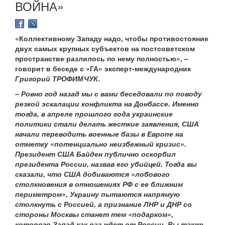
ВОЙНА»
«Коллективному Западу надо, чтобы противостояние
двух самых крупных субъектов на постсоветском
пространстве разлилось по нему полностью», –
говорит в беседе с «ГА» эксперт-международник
Григорий ТРОФИМЧУК
.
– Ровно год назад мы с вами беседовали по поводу
резкой эскалации конфликта на Донбассе. Именно
тогда, в апреле прошлого года украинские
политики стали делать жесткие заявления, США
начали переводить военные базы в Европе на
отметку «потенциально неизбежный кризис».
Президент США Байден публично оскорбил
президента России, назвав его убийцей. Тогда вы
сказали, что США добиваются «лобового
столкновения в отношениях РФ с ее ближним
периметром», Украину пытаются напрямую
столкнуть с Россией, а признание ЛНР и ДНР со
стороны Москвы станет тем «подарком»,
которого Запад как раз ждет от России. Вы также