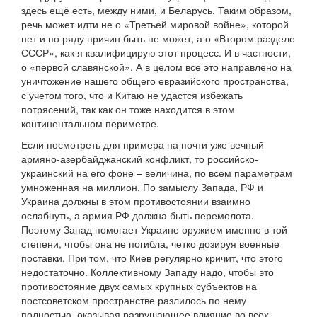
здесь ещё есть, между ними, и Беларусь. Таким образом,
речь может идти не о «Третьей мировой войне», которой
нет и по ряду причин быть не может, а о «Втором разделе
СССР», как я квалифицирую этот процесс. И в частности,
о «первой славянской». А в целом все это направлено на
уничтожение нашего общего евразийского пространства,
с учетом того, что и Китаю не удастся избежать
потрясений, так как он тоже находится в этом
континентальном периметре.
Если посмотреть для примера на почти уже вечный
армяно-азербайджанский конфликт, то российско-
украинский на его фоне – величина, по всем параметрам
умноженная на миллион. По замыслу Запада, РФ и
Украина должны в этом противостоянии взаимно
ослабнуть, а армия РФ должна быть перемолота.
Поэтому Запад помогает Украине оружием именно в той
степени, чтобы она не погибла, четко дозируя военные
поставки. При том, что Киев регулярно кричит, что этого
недостаточно. Коллективному Западу надо, чтобы это
противостояние двух самых крупных субъектов на
постсоветском пространстве разлилось по нему
полностью, оказывая разрушающее влияние во всех