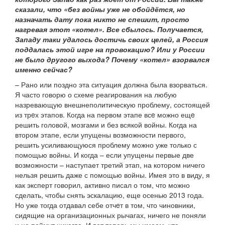
сказали, что «без войны уже не обойдётся, но
назначать дату пока никто не спешит, просто
нагревая этот «котел». Все сбылось. Получается,
Западу таки удалось достичь своих целей, а Россия
поддалась этой игре на провокацию? Или у России
не было другого выхода? Почему «котел» взорвался
именно сейчас?
– Рано или поздно эта ситуация должна была взорваться.
Я часто говорю о схеме реагирования на любую
назревающую внешнеполитическую проблему, состоящей
из трeх этапов. Когда на первом этапе всe можно ещe
решить головой, мозгами и без всякой войны. Когда на
втором этапе, если упущены возможности первого,
решить усиливающуюся проблему можно уже только с
помощью войны. И когда – если упущены первые две
возможности – наступает третий этап, на котором ничего
нельзя решить даже с помощью войны. Имея это в виду, я
как эксперт говорил, активно писал о том, что можно
сделать, чтобы снять эскалацию, еще осенью 2013 года.
Но уже тогда отдавал себе отчeт в том, что чиновники,
сидящие на организационных рычагах, ничего не поняли