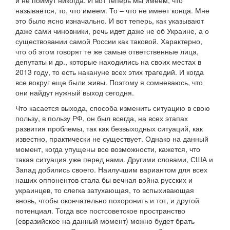
и не поймут никогда. И вот теперь мы имеем, что
называется, то, что имеем. То – что не имеет конца. Мне
это было ясно изначально. И вот теперь, как указывают
даже сами чиновники, речь идeт даже не об Украине, а о
существовании самой России как таковой. Характерно,
что об этом говорят те же самые ответственные лица,
депутаты и др., которые находились на своих местах в
2013 году, то есть накануне всех этих трагедий. И когда
все вокруг еще были живы. Поэтому я сомневаюсь, что
они найдут нужный выход сегодня.
Что касается выхода, способа изменить ситуацию в свою
пользу, в пользу РФ, он был всегда, на всех этапах
развития проблемы, так как безвыходных ситуаций, как
известно, практически не существует. Однако на данный
момент, когда упущены все возможности, кажется, что
такая ситуация уже перед нами. Другими словами, США и
Запад добились своего. Наилучшим вариантом для всех
наших оппонентов стала бы вечная война русских и
украинцев, то слегка затухающая, то вспыхивающая
вновь, чтобы окончательно похоронить и тот, и другой
потенциал. Тогда все постсоветское пространство
(евразийское на данный момент) можно будет брать