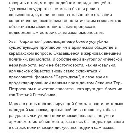
говорить о том, что при подобном порядке вещей в
"датском государстве" не могло быть и речи о
серьезности, чуть ли не основательности в оказании
сопротивления возникшим геополитическим вызовам как
объективным экзистенциальным процессам,
подверженным историческим закономерностям.
Увы, "бархатная" революция еще более усугубила
существующие противоречия в армянском обществе в
карабахском вопросе. Оказавшееся в жерновах внешней
политики, как молота, и собственной внутриполитической
неразумности, если не бестолковости, как наковальни,
армянское общество вновь стало склоняться к
пресловутой формуле "Серго-джан", в свое время
продекларированной первым президентом Левоном Тер-
Петросяном в качестве спасательного круга для Армении
как Третьей Республики.
Масла в огонь прогрессирующей бестолковости не только
народной массовки, привыкшей ни за понюшку табака
разделять чьи угодно политические взгляды, но уже и
армянского истеблишмента, казалось бы, поднаторевшего
в острых политических дискуссиях, подлил сам вождь