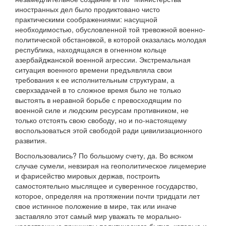
иностранных дел было продиктовано чисто
практическими соображениями: насущной
необходимостью, обусловленной той тревожной военно-
политической обстановкой, в которой оказалась молодая
республика, находящаяся в огненном кольце
азербайджанской военной агрессии. Экстремальная
ситуация военного времени предъявляла свои
требования к ее исполнительным структурам, а
сверхзадачей в то сложное время было не только
выстоять в неравной борьбе с превосходящим по
военной силе и людским ресурсам противником, не
только отстоять свою свободу, но и по-настоящему
воспользоваться этой свободой ради цивилизационного
развития.
Воспользовались? По большому счету, да. Во всяком
случае сумели, невзирая на геополитическое лицемерие
и фарисейство мировых держав, построить
самостоятельно мыслящее и суверенное государство,
которое, определяя на протяжении почти тридцати лет
свое истинное положение в мире, так или иначе
заставляло этот самый мир уважать те морально-