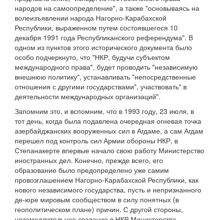
народов на самоопределение", а также "основываясь на
волеизъявлении народа Нагорно-Карабахской
Республики, выраженном путем состоявшегося 10
декабря 1991 года Республиканского референдума". В
одном из пунктов этого исторического документа было
особо подчеркнуто, что "НКР, будучи субъектом
международного права", будет проводить "независимую
внешнюю политику", устанавливать "непосредственные
отношения с другими государствами", участвовать" в
деятельности международных организаций".
Запомним это, и вспомним, что в 1993 году, 23 июля, в
тот день, когда была подавлена очередная огневая точка
азербайджанских вооруженных сил в Агдаме, а сам Агдам
перешел под контроль сил Армии обороны НКР, в
Степанакерте впервые начало свою работу Министерство
иностранных дел. Конечно, прежде всего, его
образование было предопределено уже самим
провозглашением Нагорно-Карабахской Республики, как
нового независимого государства, пусть и непризнанного
де-юре мировым сообществом в силу понятных (в
геополитическом плане) причин. С другой стороны,
незамедлительное создание в НКР Министерства