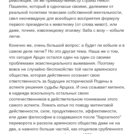
революции, он же премьер-министр страны Никол
Пашинян, который в одночасье своими, далекими от
реальной политики тезисами собственной ментальности,
свел неочевидную для всеобщего восприятия формулу
первого президента к животному (от слова живот), или
даже, точнее, извозчицкому эгоизму: баба с возу – кобыле
легче.
Конечно же, очень большой вопрос: а будет ли кобыле и в
самом деле легче? Но это другая тема. Наша же о том,
что сегодня Арцах остался один на один со своими
проблемами экзистенциального выживания. Поэтому
вовсе не случайно беспокойство той части армянского
общества, которая действенно осознает свою
ответственность за будущее исторической Родины в
аспекте решения судьбы Арцаха. И она созывает митинги,
в надежде всколыхнуть остальных своих
соотечественников в действительном понимании этого
самого аспекта. Ломать копья по поводу митинговой
действенности, силе, продуктивности, эффективности,
или даже философии в создавшихся после "бархатного"
переворота и раскола армянского общества даже не на
два, а намного больше частей, как отщепков срубленного