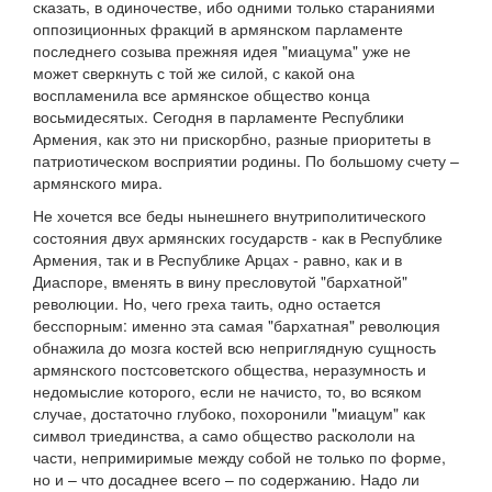
сказать, в одиночестве, ибо одними только стараниями
оппозиционных фракций в армянском парламенте
последнего созыва прежняя идея "миацума" уже не
может сверкнуть с той же силой, с какой она
воспламенила все армянское общество конца
восьмидесятых. Сегодня в парламенте Республики
Армения, как это ни прискорбно, разные приоритеты в
патриотическом восприятии родины. По большому счету –
армянского мира.
Не хочется все беды нынешнего внутриполитического
состояния двух армянских государств - как в Республике
Армения, так и в Республике Арцах - равно, как и в
Диаспоре, вменять в вину пресловутой "бархатной"
революции. Но, чего греха таить, одно остается
бесспорным: именно эта самая "бархатная" революция
обнажила до мозга костей всю неприглядную сущность
армянского постсоветского общества, неразумность и
недомыслие которого, если не начисто, то, во всяком
случае, достаточно глубоко, похоронили "миацум" как
символ триединства, а само общество раскололи на
части, непримиримые между собой не только по форме,
но и – что досаднее всего – по содержанию. Надо ли