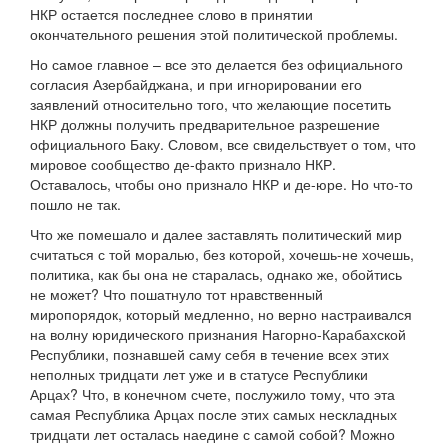
НКР остается последнее слово в принятии
окончательного решения этой политической проблемы.
Но самое главное – все это делается без официального
согласия Азербайджана, и при игнорировании его
заявлений относительно того, что желающие посетить
НКР должны получить предварительное разрешение
официального Баку. Словом, все свидельствует о том, что
мировое сообщество де-факто признало НКР.
Оставалось, чтобы оно признало НКР и де-юре. Но что-то
пошло не так.
Что же помешало и далее заставлять политический мир
считаться с той моралью, без которой, хочешь-не хочешь,
политика, как бы она не старалась, однако же, обойтись
не может? Что пошатнуло тот нравственный
миропорядок, который медленно, но верно настраивался
на волну юридического признания Нагорно-Карабахской
Республики, познавшей саму себя в течение всех этих
неполных тридцати лет уже и в статусе Республики
Арцах? Что, в конечном счете, послужило тому, что эта
самая Республика Арцах после этих самых нескладных
тридцати лет осталась наедине с самой собой? Можно