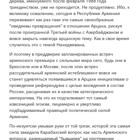
дерева, именуемого после февраля 1988 года
триединством, уже не приходится. Не продуктивно. Ибо, к
великому сожалению, сегодня в Республике Армения
переживают как раз-таки эти самые своеобразные
"овидиевы превращения" в отношении Арцаха, рискуя
после проигранной Третьей войны с Азербайджаном и
вовсе закрыть навсегда арцахскую тему. Как в свое время
случилось это с темой Нахиджевана.
И поэтому в преддверии запланированных встреч
армянского премьера с сильными мира сего, будь они в
Брюсселе или в Москве, после этих встреч
рассудительный армянский истеблишмент вовсе не
станет удивляться появившимся в Арцахе инициативам о
проведении референдума с целью вхождения в состав
России, расценивая их в качестве категорического
императива. На это их подталкивает тот самый
извозчицкий эгоизм, лицемерно и увертливо
подбадриваемый правящей политической силой
Армении.
По-иезуитски умывая руки от той грязи, которой эта самая
сила закидала Карабахский вопрос как часть Армянского
вопроса, разрешаемый "бывшими" на протяжении