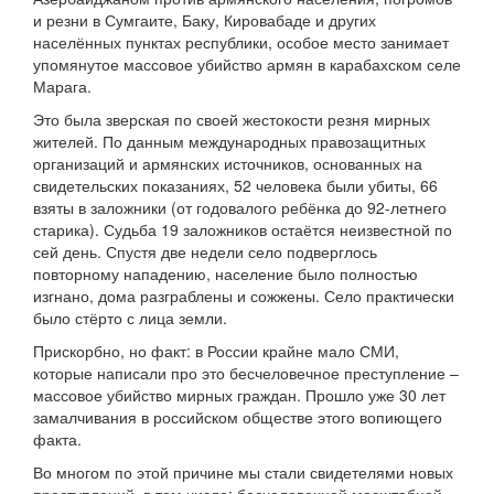
и резни в Сумгаите, Баку, Кировабаде и других
населённых пунктах республики, особое место занимает
упомянутое массовое убийство армян в карабахском селе
Марага.
Это была зверская по своей жестокости резня мирных
жителей. По данным международных правозащитных
организаций и армянских источников, основанных на
свидетельских показаниях, 52 человека были убиты, 66
взяты в заложники (от годовалого ребёнка до 92-летнего
старика). Судьба 19 заложников остаётся неизвестной по
сей день. Спустя две недели село подверглось
повторному нападению, население было полностью
изгнано, дома разграблены и сожжены. Село практически
было стёрто с лица земли.
Прискорбно, но факт: в России крайне мало СМИ,
которые написали про это бесчеловечное преступление –
массовое убийство мирных граждан. Прошло уже 30 лет
замалчивания в российском обществе этого вопиющего
факта.
Во многом по этой причине мы стали свидетелями новых