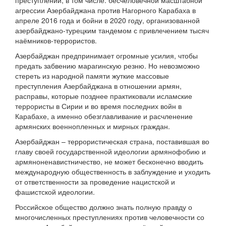
преступлений, в том числе: бесчеловечной масштабной
агрессии Азербайджана против Нагорного Карабаха в
апреле 2016 года и бойни в 2020 году, организованной
азербайджано-турецким тандемом с привлечением тысяч
наёмников-террористов.
Азербайджан предпринимает огромные усилия, чтобы
предать забвению марагинскую резню. Но невозможно
стереть из народной памяти жуткие массовые
преступления Азербайджана в отношении армян,
расправы, которые позднее практиковали исламские
террористы в Сирии и во время последних войн в
Карабахе, а именно обезглавливание и расчленение
армянских военнопленных и мирных граждан.
Азербайджан – террористическая страна, поставившая во
главу своей государственной идеологии армянофобию и
армяноненавистничество, не может бесконечно вводить
международную общественность в заблуждение и уходить
от ответственности за проведение нацистской и
фашистской идеологии.
Российское общество должно знать полную правду о
многочисленных преступлениях против человечности со