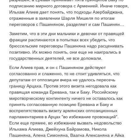
подписанию мирного договора с Арменией. Иначе говоря,
Ильхам Алиев дает понять, что подходы Азербайджана,
отраженные в заявлении Шарля Мишеля по итогам
переговоров с Пашиняном, разделяет и сам Пашинян…
Заметим, что в эти дни мальчики и девочки от правящей
фракции распинаются в попытках всех убедить, что
брюссельские переговоры Пашиняна надо расценивать
позитивно. Их можно понять, они еще не наигрались в
государственных деятелей, не все доломали.
Если Алиев прав, и он с Пашиняном действуют
согласованно и слаженно, то не стоит удивляться, что
депутатам от оппозиции вчера не удалось пересечь
границу Арцаха. Против этого визита негодовала как
правящая команда Еревана, так и Баку. Российскому
миротворческому контингенту ничего не оставалось как
принять согласованную позицию Еревана и Баку и
воспрепятствовать визиту армянских оппозиционных
парламентариев в Арцах "во избежание провокаций".
Если еще прямее, во избежание вызвать недовольство
Ильхама Алиева, Джейхуна Байрамова, Никола
Пашиняна, Алена Симоняна, Ваагна Алексаняна и Айка