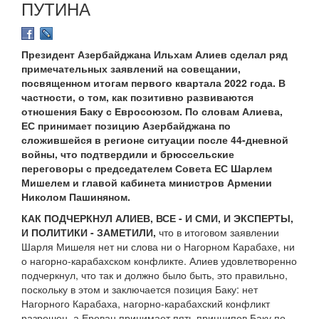
ПУТИНА
Президент Азербайджана Ильхам Алиев сделал ряд
примечательных заявлений на совещании,
посвященном итогам первого квартала 2022 года. В
частности, о том, как позитивно развиваются
отношения Баку с Евросоюзом. По словам Алиева,
ЕС принимает позицию Азербайджана по
сложившейся в регионе ситуации после 44-дневной
войны, что подтвердили и брюссельские
переговоры с председателем Совета ЕС Шарлем
Мишелем и главой кабинета министров Армении
Николом Пашиняном.
КАК ПОДЧЕРКНУЛ АЛИЕВ, ВСЕ - И СМИ, И ЭКСПЕРТЫ,
И ПОЛИТИКИ - ЗАМЕТИЛИ,
что в итоговом заявлении
Шарля Мишеля нет ни слова ни о Нагорном Карабахе, ни
о нагорно-карабахском конфликте. Алиев удовлетворенно
подчеркнул, что так и должно было быть, это правильно,
поскольку в этом и заключается позиция Баку: нет
Нагорного Карабаха, нагорно-карабахский конфликт
разрешен, а Ереван принимает пять принципов Баку по