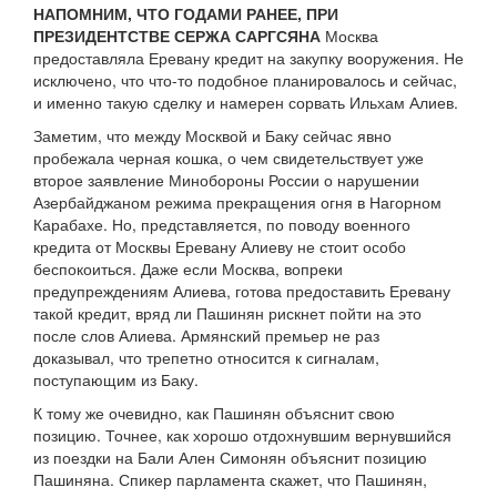
НАПОМНИМ, ЧТО ГОДАМИ РАНЕЕ, ПРИ
ПРЕЗИДЕНТСТВЕ СЕРЖА САРГСЯНА
Москва
предоставляла Еревану кредит на закупку вооружения. Не
исключено, что что-то подобное планировалось и сейчас,
и именно такую сделку и намерен сорвать Ильхам Алиев.
Заметим, что между Москвой и Баку сейчас явно
пробежала черная кошка, о чем свидетельствует уже
второе заявление Минобороны России о нарушении
Азербайджаном режима прекращения огня в Нагорном
Карабахе. Но, представляется, по поводу военного
кредита от Москвы Еревану Алиеву не стоит особо
беспокоиться. Даже если Москва, вопреки
предупреждениям Алиева, готова предоставить Еревану
такой кредит, вряд ли Пашинян рискнет пойти на это
после слов Алиева. Армянский премьер не раз
доказывал, что трепетно относится к сигналам,
поступающим из Баку.
К тому же очевидно, как Пашинян объяснит свою
позицию. Точнее, как хорошо отдохнувшим вернувшийся
из поездки на Бали Ален Симонян объяснит позицию
Пашиняна. Спикер парламента скажет, что Пашинян,