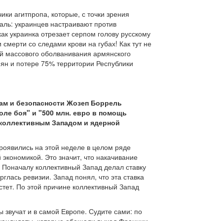
ки агитпропа, которые, с точки зрения
аль: украинцев настраивают против
ак украинка отрезает серпом голову русскому
смерти со следами крови на губах! Как тут не
ей массового оболванивания армянского
мян и потере 75% территории Республики
ам и безопасности Жозеп Боррель
оле боя" и "500 млн. евро в помощь
 коллективным Западом и ядерной
роявились на этой неделе в целом ряде
 экономикой. Это значит, что накачивание
. Поначалу коллективный Запад делал ставку
глась ревизии. Запад понял, что эта ставка
стет. По этой причине коллективный Запад
 звучат и в самой Европе. Судите сами: по