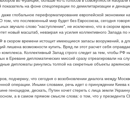
 выборов во Франции, больше 40% голосов в совокупности набрал
ый показатель на фоне спецоперации по демилитаризации и денац
то даже глобальное переформатирование европейской экономики н
О том, что послевоенный мир будет без Евросоюза, сегодня говорят
ьных звучало слово "наступление", не исключено, что в скором вр
тет новый масштаб, невзирая на усилия коллективного Запада по
 РФ в скором времени истощит имеющиеся запасы вооружений, а дл
ций лишена возможности купить. Вряд ли этот расчет себя оправд
комплекса. Коллективный Запад строго следит за тем, чтобы РФ н
ых в Ереване дипломатических миссий сразу отреагировали на слух
дные дипломаты ринулись толпой на секретные объекты армянских 
ов, подчеркну, что сегодня о возобновлении диалога между Москво
ной операции. Иными словами, речь идет о принуждении Киева к 
не геноцидом, дескать, Путин хочет стереть с лица земли Украину.
носном, а в самом прямом смысле слова: о том, что у президента 