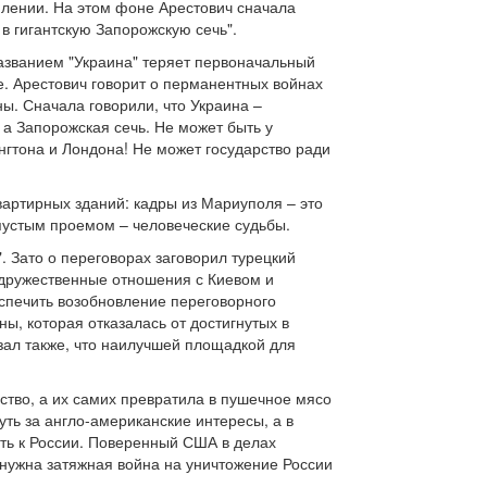
лении. На этом фоне Арестович сначала
в гигантскую Запорожскую сечь".
названием "Украина" теряет первоначальный
е. Арестович говорит о перманентных войнах
ы. Сначала говорили, что Украина –
, а Запорожская сечь. Не может быть у
нгтона и Лондона! Не может государство ради
вартирных зданий: кадры из Мариуполя – это
пустым проемом – человеческие судьбы.
. Зато о переговорах заговорил турецкий
т дружественные отношения с Киевом и
еспечить возобновление переговорного
ы, которая отказалась от достигнутых в
азал также, что наилучшей площадкой для
ство, а их самих превратила в пушечное мясо
ть за англо-американские интересы, а в
ть к России. Поверенный США в делах
 нужна затяжная война на уничтожение России