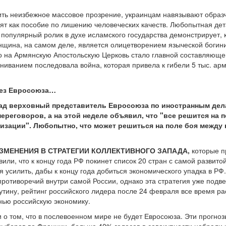
ить неизбежное массовое прозрение, украинцам навязывают образчи
дят как пособие по лишению человеческих качеств. Любопытная дет
популярный ролик в духе исламского государства демонстрирует, к
нщина, на самом деле, является олицетворением языческой богини 
во на Армянскую Апостольскую Церковь стало главной составляющ
ваниванием последовала война, которая привела к гибели 5 тыс. ар
без Евросоюза…
зад верховный представитель Евросоюза по иностранным дел
ереговоров, а на этой неделе объявил, что "все решится на п
лизации". Любопытно, что может решиться на поле боя между
ЗМЕНЕНИЯ В СТРАТЕГИИ КОЛЛЕКТИВНОГО ЗАПАДА,
которые п
ли, что к концу года РФ покинет список 20 стран с самой развитой
 усилить, дабы к концу года добиться экономического упадка в РФ
ротиворечий внутри самой России, однако эта стратегия уже подвер
утину, рейтинг российского лидера после 24 февраля все время ра
нью российскую экономику.
 о том, что в послевоенном мире не будет Евросоюза. Эти прогнозы