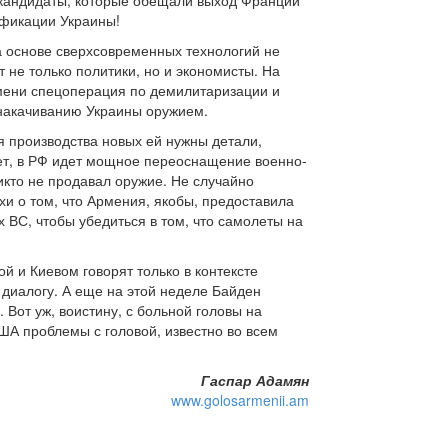
и кандидаты, которые обещали выход Франции
ификации Украины!
а основе сверхсовременных технологий не
 не только политики, но и экономисты. На
емени спецоперация по демилитаризации и
 накачиванию Украины оружием.
я производства новых ей нужны детали,
ает, в РФ идет мощное переоснащение военно-
икто не продавал оружие. Не случайно
и о том, что Армения, якобы, предоставила
ВС, чтобы убедиться в том, что самолеты на
й и Киевом говорят только в контексте
диалогу. А еще на этой неделе Байден
 Вот уж, воистину, с больной головы на
США проблемы с головой, известно во всем
Гаспар Адамян
www.golosarmenii.am