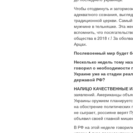
Чтобы отодвинуть и затормоз
адекватного сознания, выгля
традиционной церкви. Самый 
мужчине в тельняшке. Эта же
вспомнить, что посягательст
общества в 2018 г.! За обол
Арцах.
Послевоенный мир будет 
Несколько недель тому на
говорил о необходимости п
Украине уже на стадии реа
державой РФ?
НАЛИЦО КАЧЕСТВЕННЫЕ И
заявлений. Американцы объяви
Украины оружием планируется
на обострение политических п
не сыграет, россияне верят П
объявил своей главной мише
В РФ на этой неделе говорили