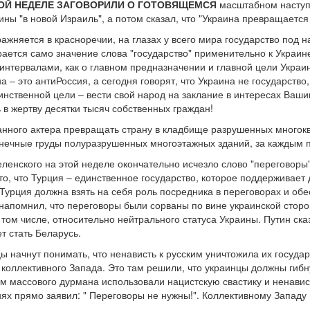
ТОЙ НЕДЕЛЕ ЗАГОВОРИЛИ О ГОТОВЯЩЕМСЯ
масштабном наступ
ы "в новой Израиль", а потом сказал, что "Украина превращается 
ажняется в красноречии, на глазах у всего мира государство под 
рается само значение слова "государство" применительно к Украин
интервалами, как о главном предназначении и главной цели Украин
а – это антиРоссия, а сегодня говорят, что Украина не государство
инственной цели – вести свой народ на заклание в интересах Ваши
 в жертву десятки тысяч собственных граждан!
ланного актера превращать страну в кладбище разрушенных многок
онечные груды полуразрушенных многоэтажных зданий, за каждым 
ленского на этой неделе окончательно исчезло слово "переговоры"
 то, что Турция – единственное государство, которое поддерживае
 Турция должна взять на себя роль посредника в переговорах и об
 напомнил, что переговоры были сорваны по вине украинской сторон
 том числе, относительно нейтрального статуса Украины. Путин ск
 стать Беларусь.
 начнут понимать, что ненависть к русским уничтожила их государ
коллективного Запада. Это там решили, что украинцы должны гибну
м массового дурмана использовали нацистскую свастику и ненавис
ях прямо заявил: " Переговоры не нужны!". Коллективному Западу